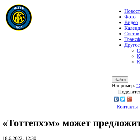
Новос
Фото
Видео
Календ
Состав
Транс
Другое
О
К
К
Найти
Например:
"
Поделитес
Контакты
«Тоттенхэм» может предложит
18.6.2022, 12:30