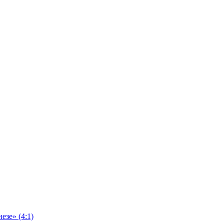
езе» (4:1)