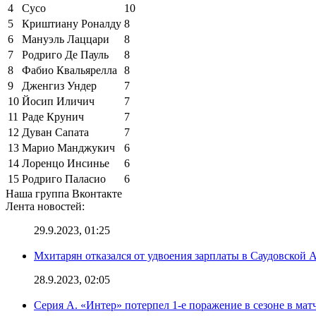
4
Сусо
10
5
Криштиану Роналду
8
6
Мануэль Лаццари
8
7
Родриго Де Пауль
8
8
Фабио Квальярелла
8
9
Дженгиз Ундер
7
10
Йосип Иличич
7
11
Раде Крунич
7
12
Дуван Сапата
7
13
Марио Манджукич
6
14
Лоренцо Инсинье
6
15
Родриго Паласио
6
Наша группа Вконтакте
Лента новостей:
29.9.2023, 01:25
Мхитарян отказался от удвоения зарплаты в Саудовской 
28.9.2023, 02:05
Серия А. «Интер» потерпел 1-е поражение в сезоне в матч