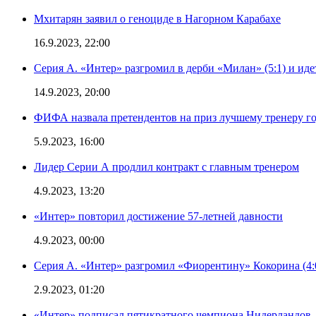
Мхитарян заявил о геноциде в Нагорном Карабахе
16.9.2023, 22:00
Серия А. «Интер» разгромил в дерби «Милан» (5:1) и иде
14.9.2023, 20:00
ФИФА назвала претендентов на приз лучшему тренеру г
5.9.2023, 16:00
Лидер Серии А продлил контракт с главным тренером
4.9.2023, 13:20
«Интер» повторил достижение 57-летней давности
4.9.2023, 00:00
Серия А. «Интер» разгромил «Фиорентину» Кокорина (4:
2.9.2023, 01:20
«Интер» подписал пятикратного чемпиона Нидерландов