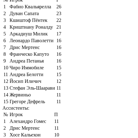
1
Фабио Квальярелла
26
2
Дуван Сапата
23
3
Кшиштоф Пёнтек
22
4
Криштиану Роналду
21
5
Аркадиуш Милик
17
6
Леонардо Паволетти
16
7
Дрис Мертенс
16
8
Франческо Капуто
16
9
Андреа Петанья
16
10
Чиро Иммобиле
15
11
Андреа Белотти
15
12
Йосип Иличич
12
13
Стефан Эль-Шаарави
11
14
Жервиньо
11
15
Грегоре Дефрель
11
Ассистенты:
№
Игрок
П
1
Алехандро Гомес
11
2
Дрис Мертенс
11
3
Хосе Кальехон
10