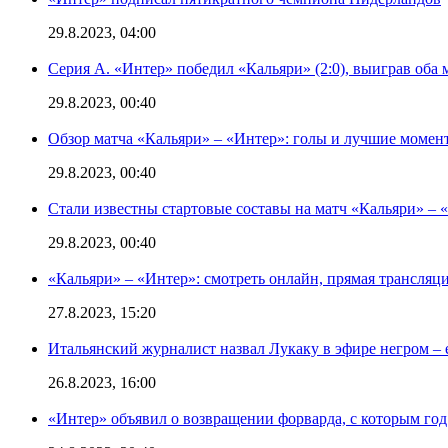
29.8.2023, 04:00
Серия А. «Интер» победил «Кальяри» (2:0), выиграв оба 
29.8.2023, 00:40
Обзор матча «Кальяри» – «Интер»: голы и лучшие момен
29.8.2023, 00:40
Стали известны стартовые составы на матч «Кальяри» – «
29.8.2023, 00:40
«Кальяри» – «Интер»: смотреть онлайн, прямая трансляци
27.8.2023, 15:20
Итальянский журналист назвал Лукаку в эфире негром – 
26.8.2023, 16:00
«Интер» объявил о возвращении форварда, с которым год 