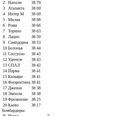
2
Наполи
38
79
3
Аталанта
38
69
4
Интер М
38
69
5
Милан
38
68
6
Рома
38
66
7
Торино
38
63
8
Лацио
38
59
9
Сампдория
38
53
10
Болонья
38
44
11
Сассуоло
38
43
12
Удинезе
38
43
13
СПАЛ
38
42
14
Парма
38
41
15
Кальяри
38
41
16
Фиорентина
38
41
17
Дженоа
38
38
18
Эмполи
38
38
19
Фрозиноне
38
25
20
Кьево
38
17
Бомбардиры:
№
Игрок
Г