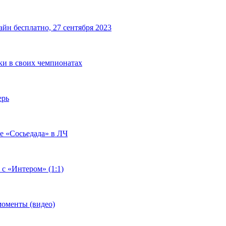
йн бесплатно, 27 сентября 2023
чки в своих чемпионатах
ерь
че «Сосьедада» в ЛЧ
 с «Интером» (1:1)
моменты (видео)