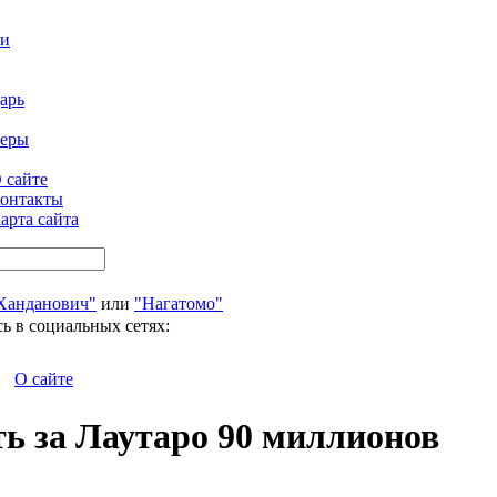
ти
арь
феры
 сайте
онтакты
арта сайта
Ханданович"
или
"Нагатомо"
ь в социальных сетях:
О сайте
ь за Лаутаро 90 миллионов