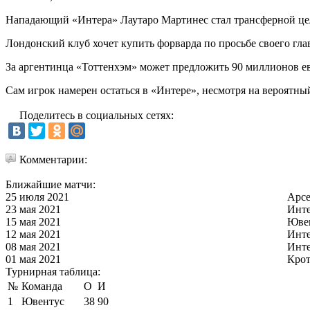
Нападающий «Интера» Лаутаро Мартинес стал трансферной це
Лондонский клуб хочет купить форварда по просьбе своего гла
За аргентинца «Тоттенхэм» может предложить 90 миллионов е
Сам игрок намерен остаться в «Интере», несмотря на вероятн
Поделитесь в социальных сетях:
Комментарии:
Ближайшие матчи:
25 июля 2021
Арс
23 мая 2021
Инт
15 мая 2021
Юве
12 мая 2021
Инт
08 мая 2021
Инт
01 мая 2021
Кро
Турнирная таблица:
№
Команда
О
И
1
Ювентус
38
90