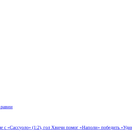
Аравии
е с «Сассуоло» (1:2), гол Хвичи помог «Наполи» победить «Удин