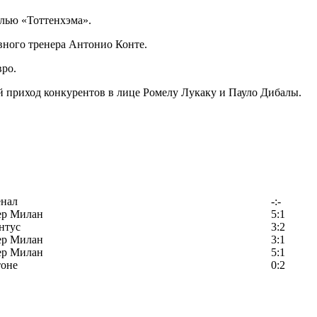
лью «Тоттенхэма».
вного тренера Антонио Конте.
вро.
ый приход конкурентов в лице Ромелу Лукаку и Пауло Дибалы.
енал
-:-
ер Милан
5:1
нтус
3:2
ер Милан
3:1
ер Милан
5:1
тоне
0:2