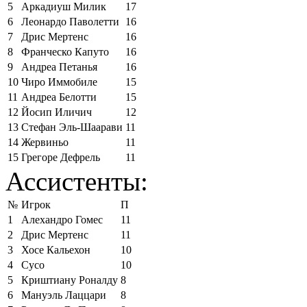
5
Аркадиуш Милик
17
6
Леонардо Паволетти
16
7
Дрис Мертенс
16
8
Франческо Капуто
16
9
Андреа Петанья
16
10
Чиро Иммобиле
15
11
Андреа Белотти
15
12
Йосип Иличич
12
13
Стефан Эль-Шаарави
11
14
Жервиньо
11
15
Грегоре Дефрель
11
Ассистенты:
№
Игрок
П
1
Алехандро Гомес
11
2
Дрис Мертенс
11
3
Хосе Кальехон
10
4
Сусо
10
5
Криштиану Роналду
8
6
Мануэль Лаццари
8