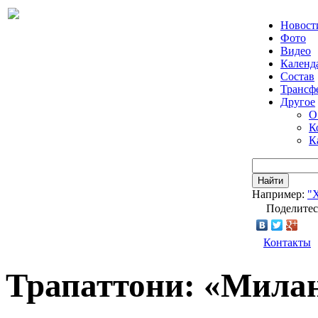
Новост
Фото
Видео
Календ
Состав
Трансф
Другое
О
К
К
Найти
Например:
"
Поделитес
Контакты
Трапаттони: «Милан