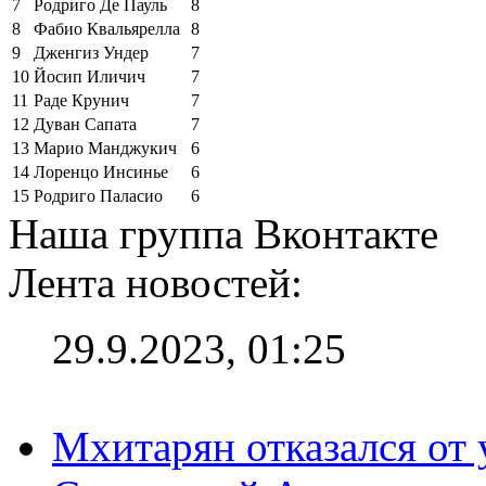
7
Родриго Де Пауль
8
8
Фабио Квальярелла
8
9
Дженгиз Ундер
7
10
Йосип Иличич
7
11
Раде Крунич
7
12
Дуван Сапата
7
13
Марио Манджукич
6
14
Лоренцо Инсинье
6
15
Родриго Паласио
6
Наша группа Вконтакте
Лента новостей:
29.9.2023, 01:25
Мхитарян отказался от 