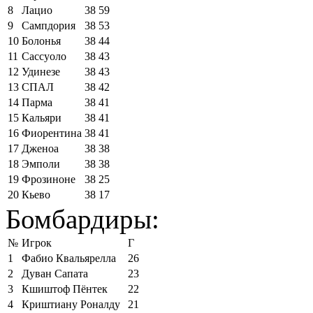
8
Лацио
38
59
9
Сампдория
38
53
10
Болонья
38
44
11
Сассуоло
38
43
12
Удинезе
38
43
13
СПАЛ
38
42
14
Парма
38
41
15
Кальяри
38
41
16
Фиорентина
38
41
17
Дженоа
38
38
18
Эмполи
38
38
19
Фрозиноне
38
25
20
Кьево
38
17
Бомбардиры:
№
Игрок
Г
1
Фабио Квальярелла
26
2
Дуван Сапата
23
3
Кшиштоф Пёнтек
22
4
Криштиану Роналду
21