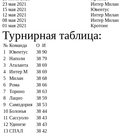
23 мая 2021
Интер Милан
15 мая 2021
Ювентус
12 мая 2021
Интер Милан
08 мая 2021
Интер Милан
01 мая 2021
Кротоне
Турнирная таблица:
№
Команда
О
И
1
Ювентус
38
90
2
Наполи
38
79
3
Аталанта
38
69
4
Интер М
38
69
5
Милан
38
68
6
Рома
38
66
7
Торино
38
63
8
Лацио
38
59
9
Сампдория
38
53
10
Болонья
38
44
11
Сассуоло
38
43
12
Удинезе
38
43
13
СПАЛ
38
42