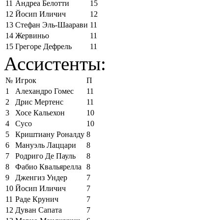
11
Андреа Белотти
15
12
Йосип Иличич
12
13
Стефан Эль-Шаарави
11
14
Жервиньо
11
15
Грегоре Дефрель
11
Ассистенты:
№
Игрок
П
1
Алехандро Гомес
11
2
Дрис Мертенс
11
3
Хосе Кальехон
10
4
Сусо
10
5
Криштиану Роналду
8
6
Мануэль Лаццари
8
7
Родриго Де Пауль
8
8
Фабио Квальярелла
8
9
Дженгиз Ундер
7
10
Йосип Иличич
7
11
Раде Крунич
7
12
Дуван Сапата
7