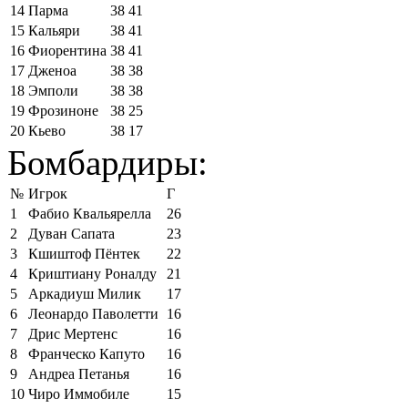
14
Парма
38
41
15
Кальяри
38
41
16
Фиорентина
38
41
17
Дженоа
38
38
18
Эмполи
38
38
19
Фрозиноне
38
25
20
Кьево
38
17
Бомбардиры:
№
Игрок
Г
1
Фабио Квальярелла
26
2
Дуван Сапата
23
3
Кшиштоф Пёнтек
22
4
Криштиану Роналду
21
5
Аркадиуш Милик
17
6
Леонардо Паволетти
16
7
Дрис Мертенс
16
8
Франческо Капуто
16
9
Андреа Петанья
16
10
Чиро Иммобиле
15