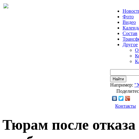
Новост
Фото
Видео
Календ
Состав
Трансф
Другое
О
К
К
Найти
Например:
"
Поделитес
Контакты
Тюрам после отказ