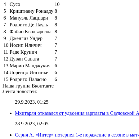
4
Сусо
10
5
Криштиану Роналду
8
6
Мануэль Лаццари
8
7
Родриго Де Пауль
8
8
Фабио Квальярелла
8
9
Дженгиз Ундер
7
10
Йосип Иличич
7
11
Раде Крунич
7
12
Дуван Сапата
7
13
Марио Манджукич
6
14
Лоренцо Инсинье
6
15
Родриго Паласио
6
Наша группа Вконтакте
Лента новостей:
29.9.2023, 01:25
Мхитарян отказался от удвоения зарплаты в Саудовской 
28.9.2023, 02:05
Серия А. «Интер» потерпел 1-е поражение в сезоне в матч