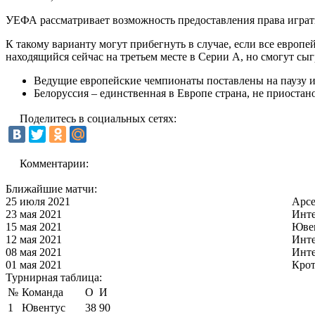
УЕФА рассматривает возможность предоставления права играть
К такому варианту могут прибегнуть в случае, если все европ
находящийся сейчас на третьем месте в Серии А, но смогут с
Ведущие европейские чемпионаты поставлены на паузу и
Белоруссия – единственная в Европе страна, не приоста
Поделитесь в социальных сетях:
Комментарии:
Ближайшие матчи:
25 июля 2021
Арс
23 мая 2021
Инт
15 мая 2021
Юве
12 мая 2021
Инт
08 мая 2021
Инт
01 мая 2021
Кро
Турнирная таблица:
№
Команда
О
И
1
Ювентус
38
90