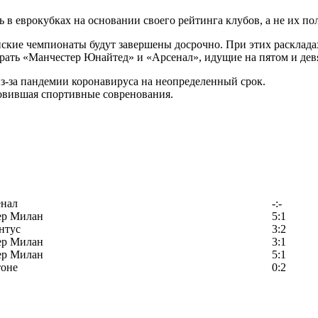
 в еврокубках на основании своего рейтинга клубов, а не их п
ейские чемпионаты будут завершены досрочно. При этих расклада
ыграть «Манчестер Юнайтед» и «Арсенал», идущие на пятом и де
з-за пандемии коронавируса на неопределенный срок.
новившая спортивные совренования.
енал
-:-
ер Милан
5:1
нтус
3:2
ер Милан
3:1
ер Милан
5:1
тоне
0:2