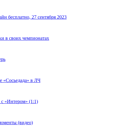
йн бесплатно, 27 сентября 2023
чки в своих чемпионатах
ерь
че «Сосьедада» в ЛЧ
 с «Интером» (1:1)
моменты (видео)