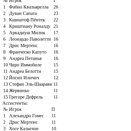
№
Игрок
Г
1
Фабио Квальярелла
26
2
Дуван Сапата
23
3
Кшиштоф Пёнтек
22
4
Криштиану Роналду
21
5
Аркадиуш Милик
17
6
Леонардо Паволетти
16
7
Дрис Мертенс
16
8
Франческо Капуто
16
9
Андреа Петанья
16
10
Чиро Иммобиле
15
11
Андреа Белотти
15
12
Йосип Иличич
12
13
Стефан Эль-Шаарави
11
14
Жервиньо
11
15
Грегоре Дефрель
11
Ассистенты:
№
Игрок
П
1
Алехандро Гомес
11
2
Дрис Мертенс
11
3
Хосе Кальехон
10