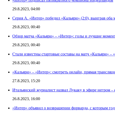
«Интер» подписал пятикратного чемпиона Нидерландов
29.8.2023, 04:00
Серия А. «Интер» победил «Кальяри» (2:0), выиграв оба 
29.8.2023, 00:40
Обзор матча «Кальяри» – «Интер»: голы и лучшие момен
29.8.2023, 00:40
Стали известны стартовые составы на матч «Кальяри» – «
29.8.2023, 00:40
«Кальяри» – «Интер»: смотреть онлайн, прямая трансляци
27.8.2023, 15:20
Итальянский журналист назвал Лукаку в эфире негром – 
26.8.2023, 16:00
«Интер» объявил о возвращении форварда, с которым год 