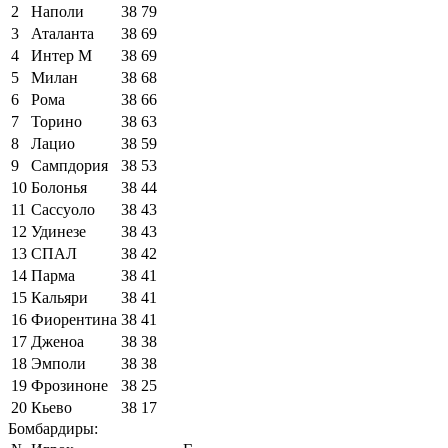
2
Наполи
38
79
3
Аталанта
38
69
4
Интер М
38
69
5
Милан
38
68
6
Рома
38
66
7
Торино
38
63
8
Лацио
38
59
9
Сампдория
38
53
10
Болонья
38
44
11
Сассуоло
38
43
12
Удинезе
38
43
13
СПАЛ
38
42
14
Парма
38
41
15
Кальяри
38
41
16
Фиорентина
38
41
17
Дженоа
38
38
18
Эмполи
38
38
19
Фрозиноне
38
25
20
Кьево
38
17
Бомбардиры: