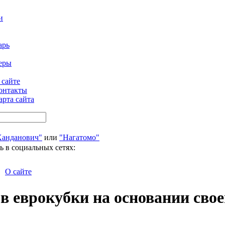
и
арь
еры
 сайте
онтакты
арта сайта
Ханданович"
или
"Нагатомо"
ь в социальных сетях:
О сайте
в еврокубки на основании свое