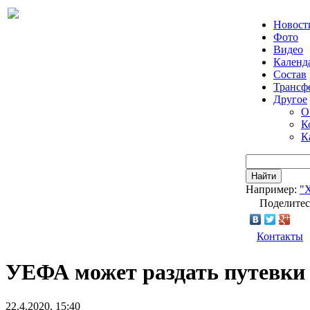
Новост
Фото
Видео
Календ
Состав
Трансф
Другое
О
К
К
Найти
Например:
"
Поделитес
Контакты
УЕФА может раздать путевки 
22.4.2020, 15:40