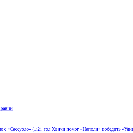
Аравии
е с «Сассуоло» (1:2), гол Хвичи помог «Наполи» победить «Удин