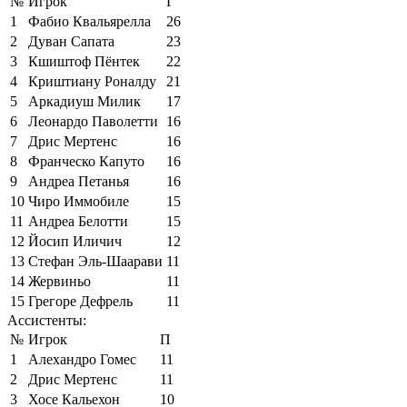
№
Игрок
Г
1
Фабио Квальярелла
26
2
Дуван Сапата
23
3
Кшиштоф Пёнтек
22
4
Криштиану Роналду
21
5
Аркадиуш Милик
17
6
Леонардо Паволетти
16
7
Дрис Мертенс
16
8
Франческо Капуто
16
9
Андреа Петанья
16
10
Чиро Иммобиле
15
11
Андреа Белотти
15
12
Йосип Иличич
12
13
Стефан Эль-Шаарави
11
14
Жервиньо
11
15
Грегоре Дефрель
11
Ассистенты:
№
Игрок
П
1
Алехандро Гомес
11
2
Дрис Мертенс
11
3
Хосе Кальехон
10