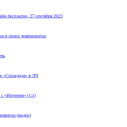
йн бесплатно, 27 сентября 2023
чки в своих чемпионатах
ерь
че «Сосьедада» в ЛЧ
 с «Интером» (1:1)
моменты (видео)