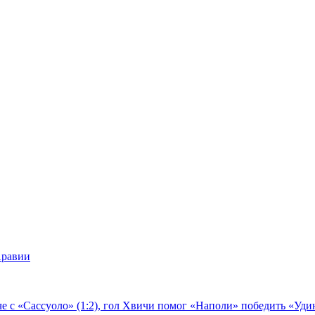
Аравии
е с «Сассуоло» (1:2), гол Хвичи помог «Наполи» победить «Удин