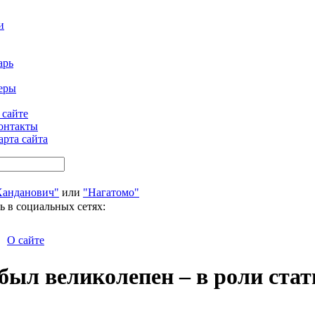
и
арь
еры
 сайте
онтакты
арта сайта
Ханданович"
или
"Нагатомо"
ь в социальных сетях:
О сайте
был великолепен – в роли стат