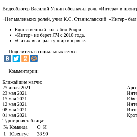
Видеоблогер Василий Уткин обозначил роль «Интера» в проиг
«Нет маленьких ролей, учил К.С. Станиславский. «Интер» был 
Единственный гол забил Родри.
«Интер» не берет ЛЧ с 2010 года.
«Сити» выиграл турнир впервые.
Поделитесь в социальных сетях:
Комментарии:
Ближайшие матчи:
25 июля 2021
Арс
23 мая 2021
Инт
15 мая 2021
Юве
12 мая 2021
Инт
08 мая 2021
Инт
01 мая 2021
Кро
Турнирная таблица:
№
Команда
О
И
1
Ювентус
38
90