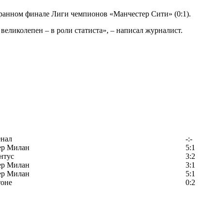
ранном финале Лиги чемпионов «Манчестер Сити» (0:1).
великолепен – в роли статиста», – написал журналист.
енал
-:-
ер Милан
5:1
нтус
3:2
ер Милан
3:1
ер Милан
5:1
тоне
0:2