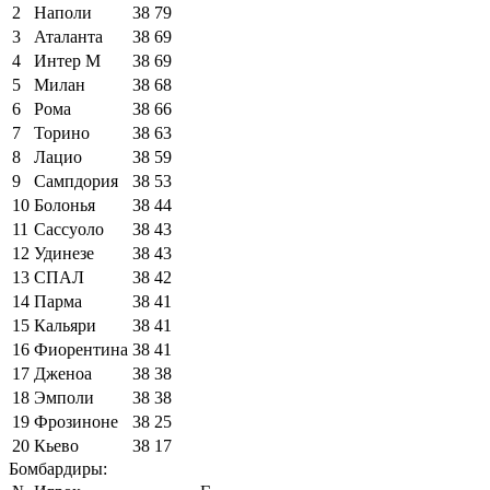
2
Наполи
38
79
3
Аталанта
38
69
4
Интер М
38
69
5
Милан
38
68
6
Рома
38
66
7
Торино
38
63
8
Лацио
38
59
9
Сампдория
38
53
10
Болонья
38
44
11
Сассуоло
38
43
12
Удинезе
38
43
13
СПАЛ
38
42
14
Парма
38
41
15
Кальяри
38
41
16
Фиорентина
38
41
17
Дженоа
38
38
18
Эмполи
38
38
19
Фрозиноне
38
25
20
Кьево
38
17
Бомбардиры: