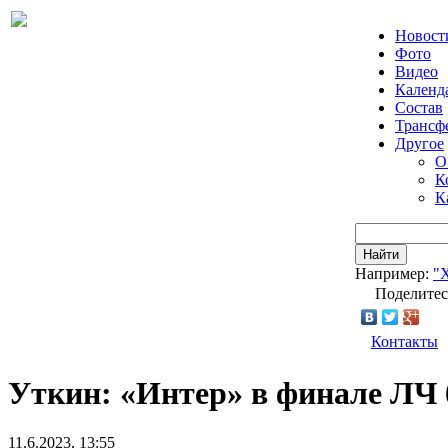
Новост
Фото
Видео
Календ
Состав
Трансф
Другое
О
К
К
Найти
Например:
"
Поделитес
Контакты
Уткин: «Интер» в финале ЛЧ 
11.6.2023, 13:55