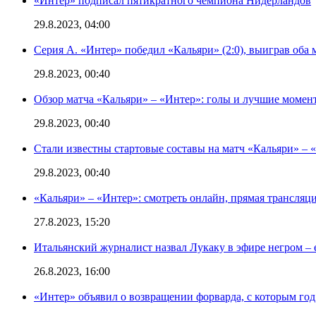
«Интер» подписал пятикратного чемпиона Нидерландов
29.8.2023, 04:00
Серия А. «Интер» победил «Кальяри» (2:0), выиграв оба 
29.8.2023, 00:40
Обзор матча «Кальяри» – «Интер»: голы и лучшие момен
29.8.2023, 00:40
Стали известны стартовые составы на матч «Кальяри» – «
29.8.2023, 00:40
«Кальяри» – «Интер»: смотреть онлайн, прямая трансляци
27.8.2023, 15:20
Итальянский журналист назвал Лукаку в эфире негром – 
26.8.2023, 16:00
«Интер» объявил о возвращении форварда, с которым год 