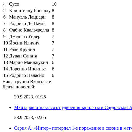
4
Сусо
10
5
Криштиану Роналду
8
6
Мануэль Лаццари
8
7
Родриго Де Пауль
8
8
Фабио Квальярелла
8
9
Дженгиз Ундер
7
10
Йосип Иличич
7
11
Раде Крунич
7
12
Дуван Сапата
7
13
Марио Манджукич
6
14
Лоренцо Инсинье
6
15
Родриго Паласио
6
Наша группа Вконтакте
Лента новостей:
29.9.2023, 01:25
Мхитарян отказался от удвоения зарплаты в Саудовской 
28.9.2023, 02:05
Серия А. «Интер» потерпел 1-е поражение в сезоне в матч