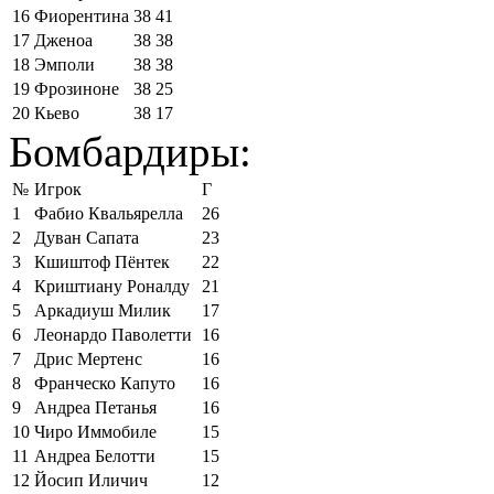
16
Фиорентина
38
41
17
Дженоа
38
38
18
Эмполи
38
38
19
Фрозиноне
38
25
20
Кьево
38
17
Бомбардиры:
№
Игрок
Г
1
Фабио Квальярелла
26
2
Дуван Сапата
23
3
Кшиштоф Пёнтек
22
4
Криштиану Роналду
21
5
Аркадиуш Милик
17
6
Леонардо Паволетти
16
7
Дрис Мертенс
16
8
Франческо Капуто
16
9
Андреа Петанья
16
10
Чиро Иммобиле
15
11
Андреа Белотти
15
12
Йосип Иличич
12