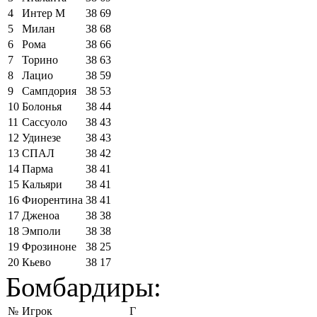
4
Интер М
38
69
5
Милан
38
68
6
Рома
38
66
7
Торино
38
63
8
Лацио
38
59
9
Сампдория
38
53
10
Болонья
38
44
11
Сассуоло
38
43
12
Удинезе
38
43
13
СПАЛ
38
42
14
Парма
38
41
15
Кальяри
38
41
16
Фиорентина
38
41
17
Дженоа
38
38
18
Эмполи
38
38
19
Фрозиноне
38
25
20
Кьево
38
17
Бомбардиры:
№
Игрок
Г