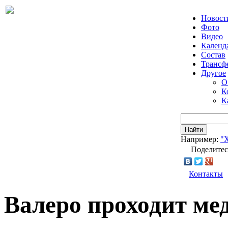
Новост
Фото
Видео
Календ
Состав
Трансф
Другое
О
К
К
Найти
Например:
"
Поделитес
Контакты
Валеро проходит ме