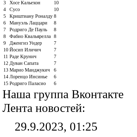
3
Хосе Кальехон
10
4
Сусо
10
5
Криштиану Роналду
8
6
Мануэль Лаццари
8
7
Родриго Де Пауль
8
8
Фабио Квальярелла
8
9
Дженгиз Ундер
7
10
Йосип Иличич
7
11
Раде Крунич
7
12
Дуван Сапата
7
13
Марио Манджукич
6
14
Лоренцо Инсинье
6
15
Родриго Паласио
6
Наша группа Вконтакте
Лента новостей:
29.9.2023, 01:25