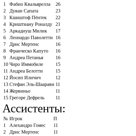
1
Фабио Квальярелла
26
2
Дуван Сапата
23
3
Кшиштоф Пёнтек
22
4
Криштиану Роналду
21
5
Аркадиуш Милик
17
6
Леонардо Паволетти
16
7
Дрис Мертенс
16
8
Франческо Капуто
16
9
Андреа Петанья
16
10
Чиро Иммобиле
15
11
Андреа Белотти
15
12
Йосип Иличич
12
13
Стефан Эль-Шаарави
11
14
Жервиньо
11
15
Грегоре Дефрель
11
Ассистенты:
№
Игрок
П
1
Алехандро Гомес
11
2
Дрис Мертенс
11