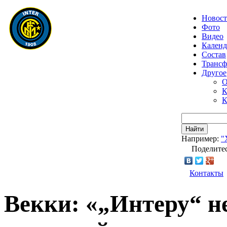
Новос
Фото
Видео
Календ
Состав
Транс
Другое
О
К
К
Найти
Например:
"
Поделитес
Контакты
Векки: «„Интеру“ н