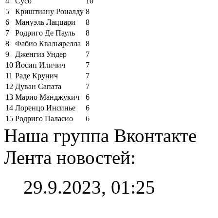
4
Сусо
10
5
Криштиану Роналду
8
6
Мануэль Лаццари
8
7
Родриго Де Пауль
8
8
Фабио Квальярелла
8
9
Дженгиз Ундер
7
10
Йосип Иличич
7
11
Раде Крунич
7
12
Дуван Сапата
7
13
Марио Манджукич
6
14
Лоренцо Инсинье
6
15
Родриго Паласио
6
Наша группа Вконтакте
Лента новостей:
29.9.2023, 01:25