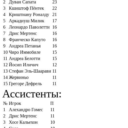
2
Дуван Сапата
23
3
Кшиштоф Пёнтек
22
4
Криштиану Роналду
21
5
Аркадиуш Милик
17
6
Леонардо Паволетти
16
7
Дрис Мертенс
16
8
Франческо Капуто
16
9
Андреа Петанья
16
10
Чиро Иммобиле
15
11
Андреа Белотти
15
12
Йосип Иличич
12
13
Стефан Эль-Шаарави
11
14
Жервиньо
11
15
Грегоре Дефрель
11
Ассистенты:
№
Игрок
П
1
Алехандро Гомес
11
2
Дрис Мертенс
11
3
Хосе Кальехон
10