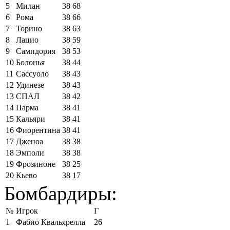
5
Милан
38
68
6
Рома
38
66
7
Торино
38
63
8
Лацио
38
59
9
Сампдория
38
53
10
Болонья
38
44
11
Сассуоло
38
43
12
Удинезе
38
43
13
СПАЛ
38
42
14
Парма
38
41
15
Кальяри
38
41
16
Фиорентина
38
41
17
Дженоа
38
38
18
Эмполи
38
38
19
Фрозиноне
38
25
20
Кьево
38
17
Бомбардиры:
№
Игрок
Г
1
Фабио Квальярелла
26