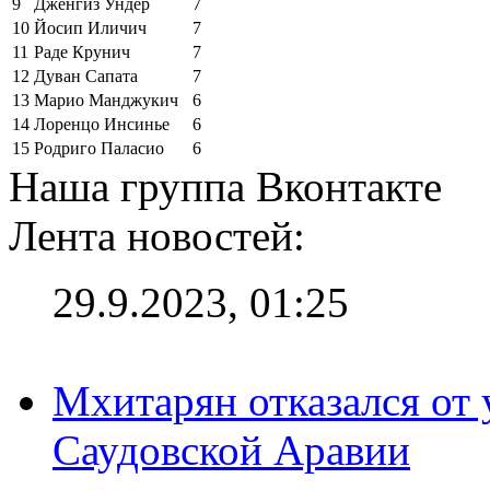
9
Дженгиз Ундер
7
10
Йосип Иличич
7
11
Раде Крунич
7
12
Дуван Сапата
7
13
Марио Манджукич
6
14
Лоренцо Инсинье
6
15
Родриго Паласио
6
Наша группа Вконтакте
Лента новостей:
29.9.2023, 01:25
Мхитарян отказался от 
Саудовской Аравии