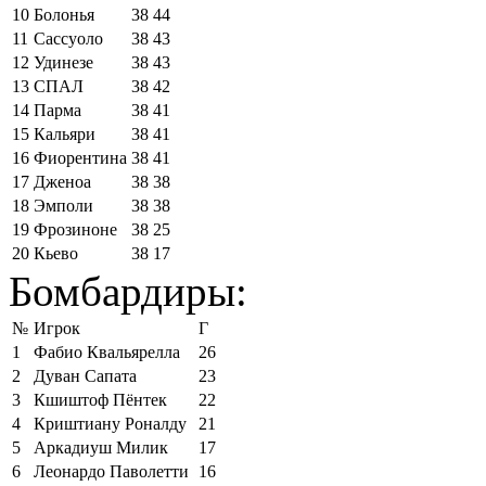
10
Болонья
38
44
11
Сассуоло
38
43
12
Удинезе
38
43
13
СПАЛ
38
42
14
Парма
38
41
15
Кальяри
38
41
16
Фиорентина
38
41
17
Дженоа
38
38
18
Эмполи
38
38
19
Фрозиноне
38
25
20
Кьево
38
17
Бомбардиры:
№
Игрок
Г
1
Фабио Квальярелла
26
2
Дуван Сапата
23
3
Кшиштоф Пёнтек
22
4
Криштиану Роналду
21
5
Аркадиуш Милик
17
6
Леонардо Паволетти
16