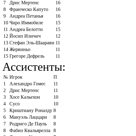
7
Дрис Мертенс
16
8
Франческо Капуто
16
9
Андреа Петанья
16
10
Чиро Иммобиле
15
11
Андреа Белотти
15
12
Йосип Иличич
12
13
Стефан Эль-Шаарави
11
14
Жервиньо
11
15
Грегоре Дефрель
11
Ассистенты:
№
Игрок
П
1
Алехандро Гомес
11
2
Дрис Мертенс
11
3
Хосе Кальехон
10
4
Сусо
10
5
Криштиану Роналду
8
6
Мануэль Лаццари
8
7
Родриго Де Пауль
8
8
Фабио Квальярелла
8