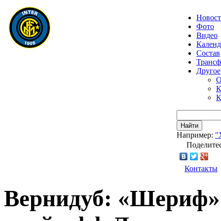
Новос
Фото
Видео
Календ
Состав
Транс
Другое
О
К
К
Найти
Например:
"
Поделитес
Контакты
Вернидуб: «Шериф» 