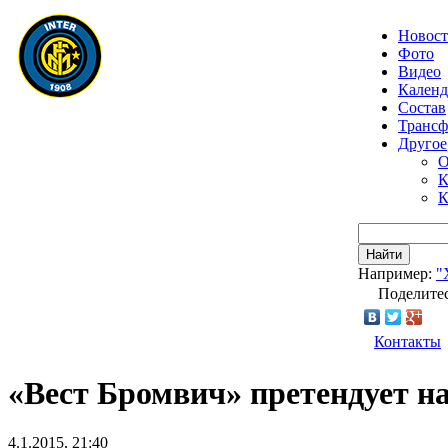
Новос
Фото
Видео
Календ
Состав
Транс
Другое
О
К
К
Найти
Например:
"
Поделитес
Контакты
«Вест Бромвич» претендует н
4.1.2015, 21:40