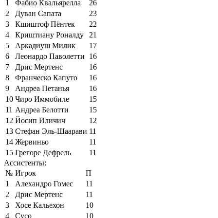
1
Фабио Квальярелла
26
2
Дуван Сапата
23
3
Кшиштоф Пёнтек
22
4
Криштиану Роналду
21
5
Аркадиуш Милик
17
6
Леонардо Паволетти
16
7
Дрис Мертенс
16
8
Франческо Капуто
16
9
Андреа Петанья
16
10
Чиро Иммобиле
15
11
Андреа Белотти
15
12
Йосип Иличич
12
13
Стефан Эль-Шаарави
11
14
Жервиньо
11
15
Грегоре Дефрель
11
Ассистенты:
№
Игрок
П
1
Алехандро Гомес
11
2
Дрис Мертенс
11
3
Хосе Кальехон
10
4
Сусо
10