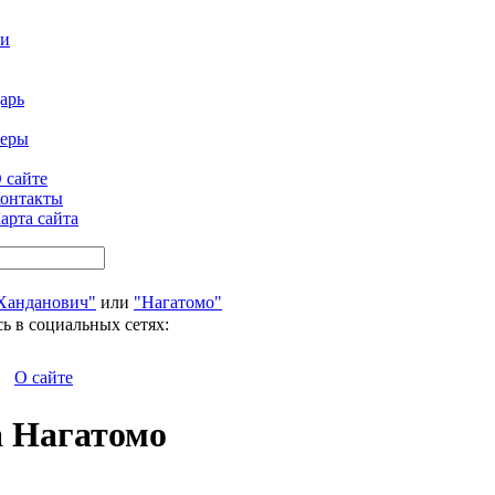
ти
арь
феры
 сайте
онтакты
арта сайта
Ханданович"
или
"Нагатомо"
ь в социальных сетях:
О сайте
а Нагатомо