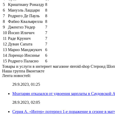
5
Криштиану Роналду
8
6
Мануэль Лаццари
8
7
Родриго Де Пауль
8
8
Фабио Квальярелла
8
9
Дженгиз Ундер
7
10
Йосип Иличич
7
11
Раде Крунич
7
12
Дуван Сапата
7
13
Марио Манджукич
6
14
Лоренцо Инсинье
6
15
Родриго Паласио
6
Товары и услуги в интернет магазине steroid-shop Стероид Шо
Наша группа Вконтакте
Лента новостей:
29.9.2023, 01:25
Мхитарян отказался от удвоения зарплаты в Саудовской 
28.9.2023, 02:05
Серия А. «Интер» потерпел 1-е поражение в сезоне в матч