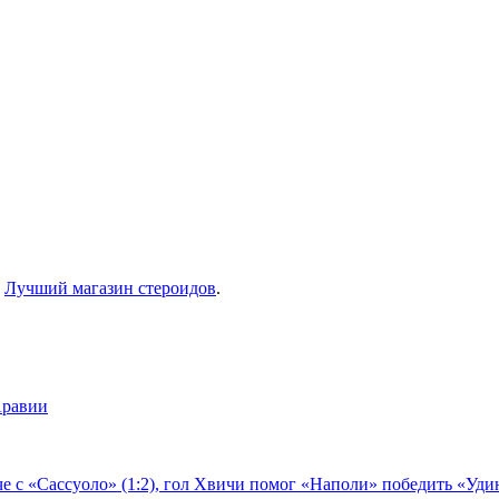
п
Лучший магазин стероидов
.
Аравии
е с «Сассуоло» (1:2), гол Хвичи помог «Наполи» победить «Удин