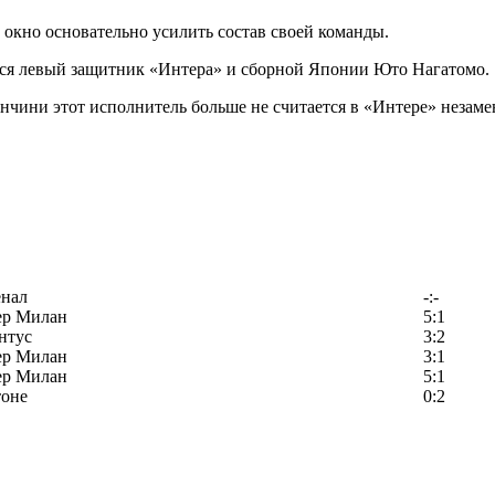
окно основательно усилить состав своей команды.
ится левый защитник «Интера» и сборной Японии Юто Нагатомо.
чини этот исполнитель больше не считается в «Интере» незамен
енал
-:-
ер Милан
5:1
нтус
3:2
ер Милан
3:1
ер Милан
5:1
тоне
0:2