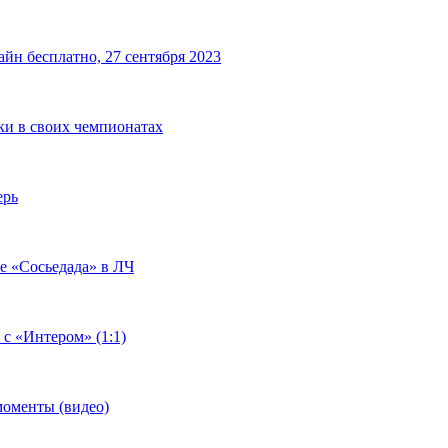
йн бесплатно, 27 сентября 2023
чки в своих чемпионатах
ерь
че «Сосьедада» в ЛЧ
 с «Интером» (1:1)
моменты (видео)