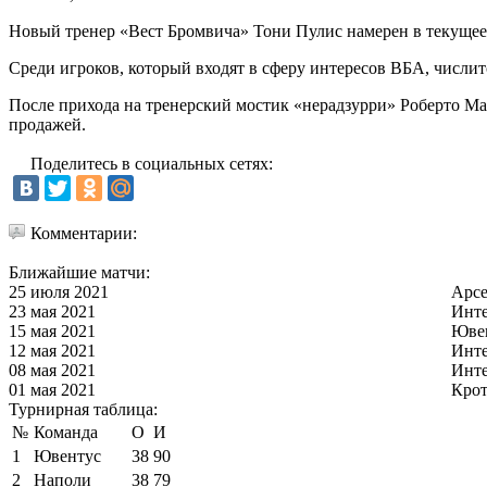
Новый тренер «Вест Бромвича» Тони Пулис намерен в текущее 
Среди игроков, который входят в сферу интересов ВБА, числ
После прихода на тренерский мостик «нерадзурри» Роберто Ман
продажей.
Поделитесь в социальных сетях:
Комментарии:
Ближайшие матчи:
25 июля 2021
Арс
23 мая 2021
Инт
15 мая 2021
Юве
12 мая 2021
Инт
08 мая 2021
Инт
01 мая 2021
Кро
Турнирная таблица:
№
Команда
О
И
1
Ювентус
38
90
2
Наполи
38
79