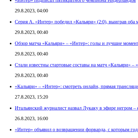
«Интер» подписал пятикратного чемпиона Нидерландов
29.8.2023, 04:00
Серия А. «Интер» победил «Кальяри» (2:0), выиграв оба 
29.8.2023, 00:40
Обзор матча «Кальяри» – «Интер»: голы и лучшие момен
29.8.2023, 00:40
Стали известны стартовые составы на матч «Кальяри» – «
29.8.2023, 00:40
«Кальяри» – «Интер»: смотреть онлайн, прямая трансляци
27.8.2023, 15:20
Итальянский журналист назвал Лукаку в эфире негром – 
26.8.2023, 16:00
«Интер» объявил о возвращении форварда, с которым год 