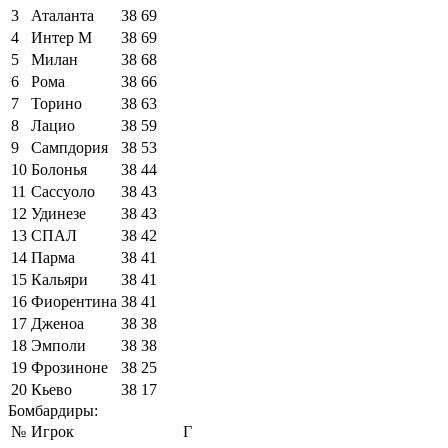
3
Аталанта
38
69
4
Интер М
38
69
5
Милан
38
68
6
Рома
38
66
7
Торино
38
63
8
Лацио
38
59
9
Сампдория
38
53
10
Болонья
38
44
11
Сассуоло
38
43
12
Удинезе
38
43
13
СПАЛ
38
42
14
Парма
38
41
15
Кальяри
38
41
16
Фиорентина
38
41
17
Дженоа
38
38
18
Эмполи
38
38
19
Фрозиноне
38
25
20
Кьево
38
17
Бомбардиры:
№
Игрок
Г