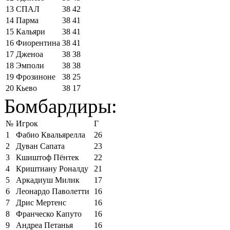
13
СПАЛ
38
42
14
Парма
38
41
15
Кальяри
38
41
16
Фиорентина
38
41
17
Дженоа
38
38
18
Эмполи
38
38
19
Фрозиноне
38
25
20
Кьево
38
17
Бомбардиры:
№
Игрок
Г
1
Фабио Квальярелла
26
2
Дуван Сапата
23
3
Кшиштоф Пёнтек
22
4
Криштиану Роналду
21
5
Аркадиуш Милик
17
6
Леонардо Паволетти
16
7
Дрис Мертенс
16
8
Франческо Капуто
16
9
Андреа Петанья
16