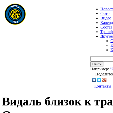
Новос
Фото
Видео
Календ
Состав
Транс
Другое
О
К
К
Найти
Например:
"
Поделитес
Контакты
Видаль близок к тр