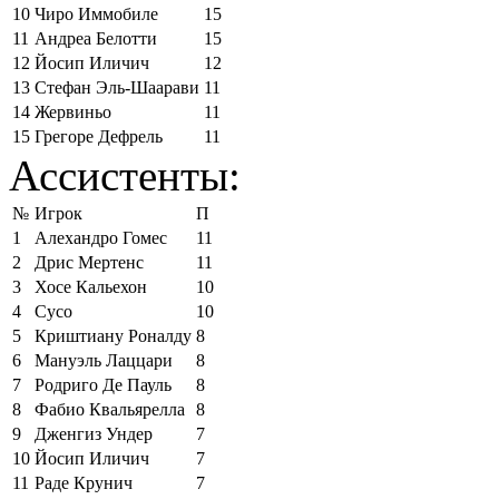
10
Чиро Иммобиле
15
11
Андреа Белотти
15
12
Йосип Иличич
12
13
Стефан Эль-Шаарави
11
14
Жервиньо
11
15
Грегоре Дефрель
11
Ассистенты:
№
Игрок
П
1
Алехандро Гомес
11
2
Дрис Мертенс
11
3
Хосе Кальехон
10
4
Сусо
10
5
Криштиану Роналду
8
6
Мануэль Лаццари
8
7
Родриго Де Пауль
8
8
Фабио Квальярелла
8
9
Дженгиз Ундер
7
10
Йосип Иличич
7
11
Раде Крунич
7