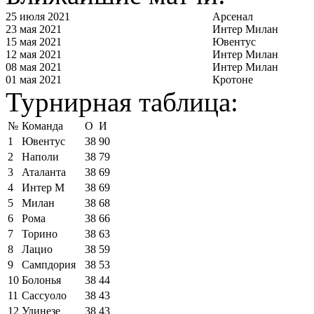
25 июля 2021
Арсенал
23 мая 2021
Интер Милан
15 мая 2021
Ювентус
12 мая 2021
Интер Милан
08 мая 2021
Интер Милан
01 мая 2021
Кротоне
Турнирная таблица:
№
Команда
О
И
1
Ювентус
38
90
2
Наполи
38
79
3
Аталанта
38
69
4
Интер М
38
69
5
Милан
38
68
6
Рома
38
66
7
Торино
38
63
8
Лацио
38
59
9
Сампдория
38
53
10
Болонья
38
44
11
Сассуоло
38
43
12
Удинезе
38
43