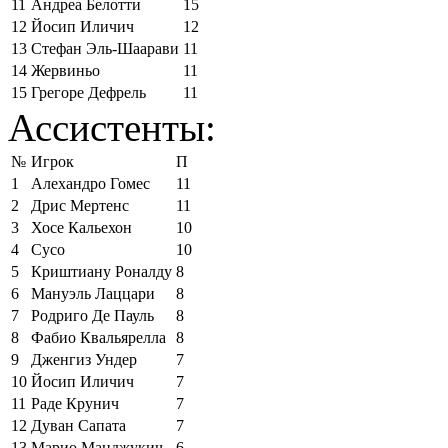
11
Андреа Белотти
15
12
Йосип Иличич
12
13
Стефан Эль-Шаарави
11
14
Жервиньо
11
15
Грегоре Дефрель
11
Ассистенты:
№
Игрок
П
1
Алехандро Гомес
11
2
Дрис Мертенс
11
3
Хосе Кальехон
10
4
Сусо
10
5
Криштиану Роналду
8
6
Мануэль Лаццари
8
7
Родриго Де Пауль
8
8
Фабио Квальярелла
8
9
Дженгиз Ундер
7
10
Йосип Иличич
7
11
Раде Крунич
7
12
Дуван Сапата
7
13
Марио Манджукич
6