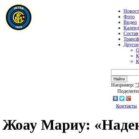
Новос
Фото
Видео
Календ
Состав
Транс
Другое
О
К
К
Найти
Например:
"
Поделитес
Контакты
Жоау Мариу: «Наде