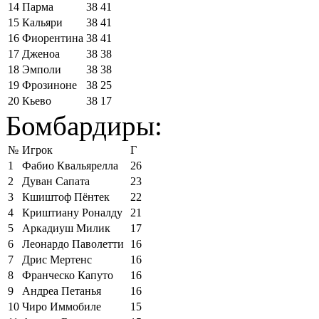
14
Парма
38
41
15
Кальяри
38
41
16
Фиорентина
38
41
17
Дженоа
38
38
18
Эмполи
38
38
19
Фрозиноне
38
25
20
Кьево
38
17
Бомбардиры:
№
Игрок
Г
1
Фабио Квальярелла
26
2
Дуван Сапата
23
3
Кшиштоф Пёнтек
22
4
Криштиану Роналду
21
5
Аркадиуш Милик
17
6
Леонардо Паволетти
16
7
Дрис Мертенс
16
8
Франческо Капуто
16
9
Андреа Петанья
16
10
Чиро Иммобиле
15