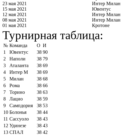
23 мая 2021
Интер Милан
15 мая 2021
Ювентус
12 мая 2021
Интер Милан
08 мая 2021
Интер Милан
01 мая 2021
Кротоне
Турнирная таблица:
№
Команда
О
И
1
Ювентус
38
90
2
Наполи
38
79
3
Аталанта
38
69
4
Интер М
38
69
5
Милан
38
68
6
Рома
38
66
7
Торино
38
63
8
Лацио
38
59
9
Сампдория
38
53
10
Болонья
38
44
11
Сассуоло
38
43
12
Удинезе
38
43
13
СПАЛ
38
42