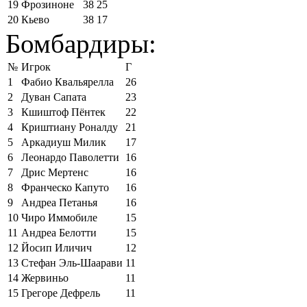
19
Фрозиноне
38
25
20
Кьево
38
17
Бомбардиры:
№
Игрок
Г
1
Фабио Квальярелла
26
2
Дуван Сапата
23
3
Кшиштоф Пёнтек
22
4
Криштиану Роналду
21
5
Аркадиуш Милик
17
6
Леонардо Паволетти
16
7
Дрис Мертенс
16
8
Франческо Капуто
16
9
Андреа Петанья
16
10
Чиро Иммобиле
15
11
Андреа Белотти
15
12
Йосип Иличич
12
13
Стефан Эль-Шаарави
11
14
Жервиньо
11
15
Грегоре Дефрель
11