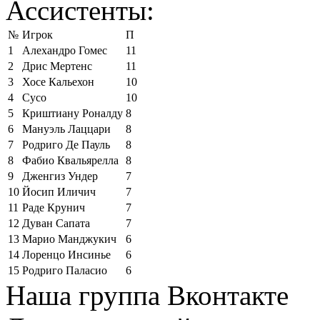
Ассистенты:
№
Игрок
П
1
Алехандро Гомес
11
2
Дрис Мертенс
11
3
Хосе Кальехон
10
4
Сусо
10
5
Криштиану Роналду
8
6
Мануэль Лаццари
8
7
Родриго Де Пауль
8
8
Фабио Квальярелла
8
9
Дженгиз Ундер
7
10
Йосип Иличич
7
11
Раде Крунич
7
12
Дуван Сапата
7
13
Марио Манджукич
6
14
Лоренцо Инсинье
6
15
Родриго Паласио
6
Наша группа Вконтакте