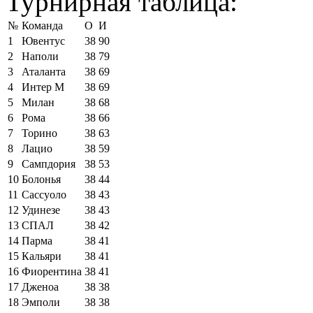
Турнирная таблица:
№
Команда
О
И
1
Ювентус
38
90
2
Наполи
38
79
3
Аталанта
38
69
4
Интер М
38
69
5
Милан
38
68
6
Рома
38
66
7
Торино
38
63
8
Лацио
38
59
9
Сампдория
38
53
10
Болонья
38
44
11
Сассуоло
38
43
12
Удинезе
38
43
13
СПАЛ
38
42
14
Парма
38
41
15
Кальяри
38
41
16
Фиорентина
38
41
17
Дженоа
38
38
18
Эмполи
38
38