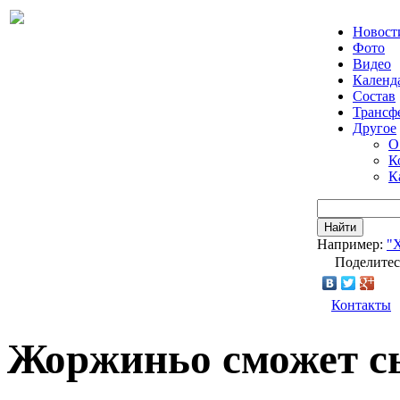
Новост
Фото
Видео
Календ
Состав
Трансф
Другое
О
К
К
Найти
Например:
"
Поделитес
Контакты
Жоржиньо сможет с