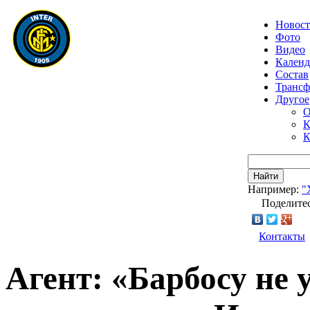
Новос
Фото
Видео
Календ
Состав
Транс
Другое
О
К
К
Найти
Например:
"
Поделитес
Контакты
Агент: «Барбосу не 