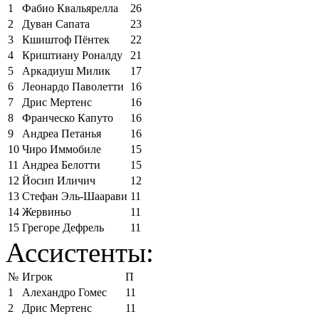
1
Фабио Квальярелла
26
2
Дуван Сапата
23
3
Кшиштоф Пёнтек
22
4
Криштиану Роналду
21
5
Аркадиуш Милик
17
6
Леонардо Паволетти
16
7
Дрис Мертенс
16
8
Франческо Капуто
16
9
Андреа Петанья
16
10
Чиро Иммобиле
15
11
Андреа Белотти
15
12
Йосип Иличич
12
13
Стефан Эль-Шаарави
11
14
Жервиньо
11
15
Грегоре Дефрель
11
Ассистенты:
№
Игрок
П
1
Алехандро Гомес
11
2
Дрис Мертенс
11