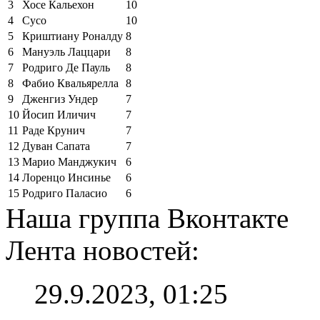
3
Хосе Кальехон
10
4
Сусо
10
5
Криштиану Роналду
8
6
Мануэль Лаццари
8
7
Родриго Де Пауль
8
8
Фабио Квальярелла
8
9
Дженгиз Ундер
7
10
Йосип Иличич
7
11
Раде Крунич
7
12
Дуван Сапата
7
13
Марио Манджукич
6
14
Лоренцо Инсинье
6
15
Родриго Паласио
6
Наша группа Вконтакте
Лента новостей:
29.9.2023, 01:25