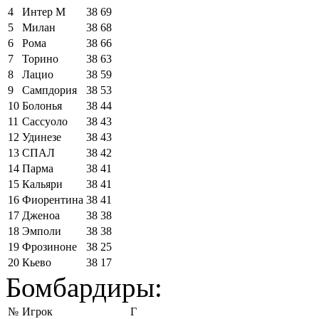
4
Интер М
38
69
5
Милан
38
68
6
Рома
38
66
7
Торино
38
63
8
Лацио
38
59
9
Сампдория
38
53
10
Болонья
38
44
11
Сассуоло
38
43
12
Удинезе
38
43
13
СПАЛ
38
42
14
Парма
38
41
15
Кальяри
38
41
16
Фиорентина
38
41
17
Дженоа
38
38
18
Эмполи
38
38
19
Фрозиноне
38
25
20
Кьево
38
17
Бомбардиры:
№
Игрок
Г