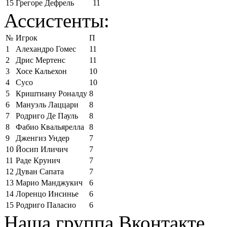
15
Грегоре Дефрель
11
Ассистенты:
№
Игрок
П
1
Алехандро Гомес
11
2
Дрис Мертенс
11
3
Хосе Кальехон
10
4
Сусо
10
5
Криштиану Роналду
8
6
Мануэль Лаццари
8
7
Родриго Де Пауль
8
8
Фабио Квальярелла
8
9
Дженгиз Ундер
7
10
Йосип Иличич
7
11
Раде Крунич
7
12
Дуван Сапата
7
13
Марио Манджукич
6
14
Лоренцо Инсинье
6
15
Родриго Паласио
6
Наша группа Вконтакте