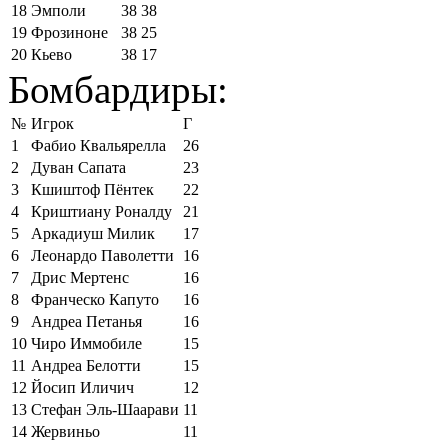
18
Эмполи
38
38
19
Фрозиноне
38
25
20
Кьево
38
17
Бомбардиры:
№
Игрок
Г
1
Фабио Квальярелла
26
2
Дуван Сапата
23
3
Кшиштоф Пёнтек
22
4
Криштиану Роналду
21
5
Аркадиуш Милик
17
6
Леонардо Паволетти
16
7
Дрис Мертенс
16
8
Франческо Капуто
16
9
Андреа Петанья
16
10
Чиро Иммобиле
15
11
Андреа Белотти
15
12
Йосип Иличич
12
13
Стефан Эль-Шаарави
11
14
Жервиньо
11