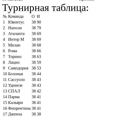
Турнирная таблица:
№
Команда
О
И
1
Ювентус
38
90
2
Наполи
38
79
3
Аталанта
38
69
4
Интер М
38
69
5
Милан
38
68
6
Рома
38
66
7
Торино
38
63
8
Лацио
38
59
9
Сампдория
38
53
10
Болонья
38
44
11
Сассуоло
38
43
12
Удинезе
38
43
13
СПАЛ
38
42
14
Парма
38
41
15
Кальяри
38
41
16
Фиорентина
38
41
17
Дженоа
38
38