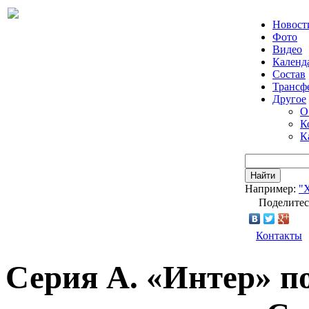
Новост
Фото
Видео
Календ
Состав
Трансф
Другое
О
К
К
Найти
Например:
"
Поделитес
Контакты
Серия А. «Интер» по