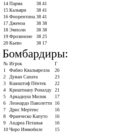
14
Парма
38
41
15
Кальяри
38
41
16
Фиорентина
38
41
17
Дженоа
38
38
18
Эмполи
38
38
19
Фрозиноне
38
25
20
Кьево
38
17
Бомбардиры:
№
Игрок
Г
1
Фабио Квальярелла
26
2
Дуван Сапата
23
3
Кшиштоф Пёнтек
22
4
Криштиану Роналду
21
5
Аркадиуш Милик
17
6
Леонардо Паволетти
16
7
Дрис Мертенс
16
8
Франческо Капуто
16
9
Андреа Петанья
16
10
Чиро Иммобиле
15