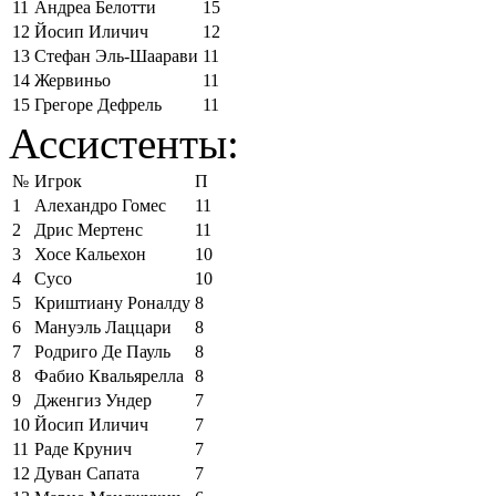
11
Андреа Белотти
15
12
Йосип Иличич
12
13
Стефан Эль-Шаарави
11
14
Жервиньо
11
15
Грегоре Дефрель
11
Ассистенты:
№
Игрок
П
1
Алехандро Гомес
11
2
Дрис Мертенс
11
3
Хосе Кальехон
10
4
Сусо
10
5
Криштиану Роналду
8
6
Мануэль Лаццари
8
7
Родриго Де Пауль
8
8
Фабио Квальярелла
8
9
Дженгиз Ундер
7
10
Йосип Иличич
7
11
Раде Крунич
7
12
Дуван Сапата
7