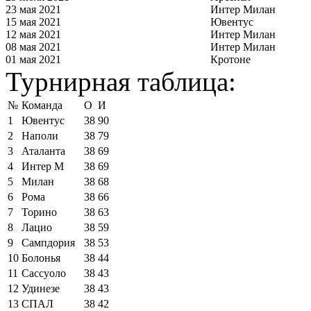
23 мая 2021
Интер Милан
15 мая 2021
Ювентус
12 мая 2021
Интер Милан
08 мая 2021
Интер Милан
01 мая 2021
Кротоне
Турнирная таблица:
№
Команда
О
И
1
Ювентус
38
90
2
Наполи
38
79
3
Аталанта
38
69
4
Интер М
38
69
5
Милан
38
68
6
Рома
38
66
7
Торино
38
63
8
Лацио
38
59
9
Сампдория
38
53
10
Болонья
38
44
11
Сассуоло
38
43
12
Удинезе
38
43
13
СПАЛ
38
42