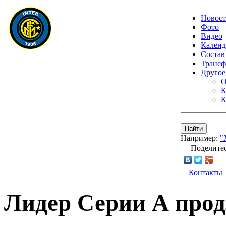
Новос
Фото
Видео
Календ
Состав
Транс
Другое
О
К
К
Найти
Например:
"
Поделитес
Контакты
Лидер Серии А прод