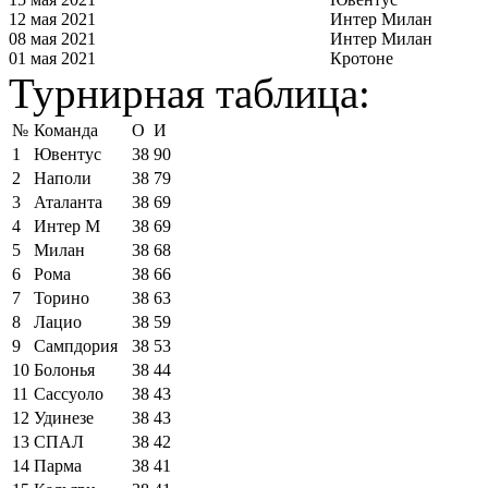
12 мая 2021
Интер Милан
08 мая 2021
Интер Милан
01 мая 2021
Кротоне
Турнирная таблица:
№
Команда
О
И
1
Ювентус
38
90
2
Наполи
38
79
3
Аталанта
38
69
4
Интер М
38
69
5
Милан
38
68
6
Рома
38
66
7
Торино
38
63
8
Лацио
38
59
9
Сампдория
38
53
10
Болонья
38
44
11
Сассуоло
38
43
12
Удинезе
38
43
13
СПАЛ
38
42
14
Парма
38
41