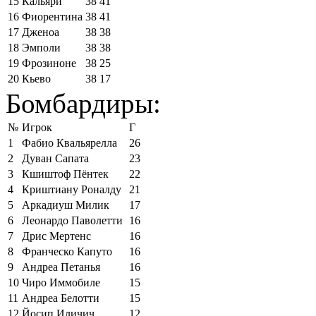
15
Кальяри
38
41
16
Фиорентина
38
41
17
Дженоа
38
38
18
Эмполи
38
38
19
Фрозиноне
38
25
20
Кьево
38
17
Бомбардиры:
№
Игрок
Г
1
Фабио Квальярелла
26
2
Дуван Сапата
23
3
Кшиштоф Пёнтек
22
4
Криштиану Роналду
21
5
Аркадиуш Милик
17
6
Леонардо Паволетти
16
7
Дрис Мертенс
16
8
Франческо Капуто
16
9
Андреа Петанья
16
10
Чиро Иммобиле
15
11
Андреа Белотти
15
12
Йосип Иличич
12