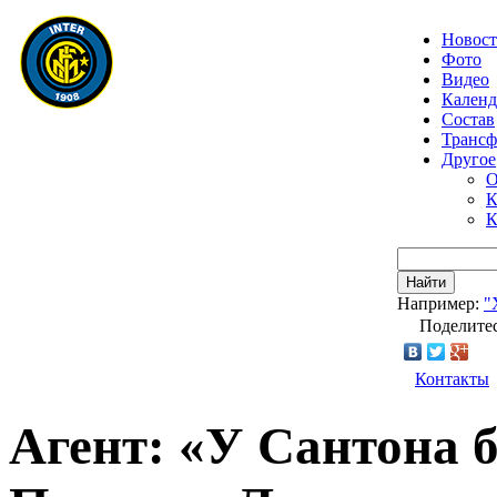
Новос
Фото
Видео
Календ
Состав
Транс
Другое
О
К
К
Найти
Например:
"
Поделитес
Контакты
Агент: «У Сантона 