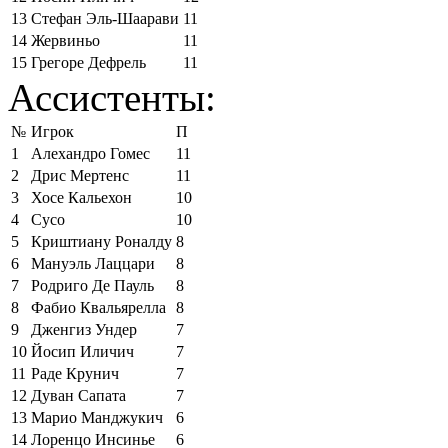
13
Стефан Эль-Шаарави
11
14
Жервиньо
11
15
Грегоре Дефрель
11
Ассистенты:
№
Игрок
П
1
Алехандро Гомес
11
2
Дрис Мертенс
11
3
Хосе Кальехон
10
4
Сусо
10
5
Криштиану Роналду
8
6
Мануэль Лаццари
8
7
Родриго Де Пауль
8
8
Фабио Квальярелла
8
9
Дженгиз Ундер
7
10
Йосип Иличич
7
11
Раде Крунич
7
12
Дуван Сапата
7
13
Марио Манджукич
6
14
Лоренцо Инсинье
6