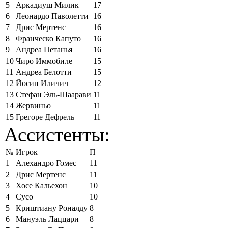
5
Аркадиуш Милик
17
6
Леонардо Паволетти
16
7
Дрис Мертенс
16
8
Франческо Капуто
16
9
Андреа Петанья
16
10
Чиро Иммобиле
15
11
Андреа Белотти
15
12
Йосип Иличич
12
13
Стефан Эль-Шаарави
11
14
Жервиньо
11
15
Грегоре Дефрель
11
Ассистенты:
№
Игрок
П
1
Алехандро Гомес
11
2
Дрис Мертенс
11
3
Хосе Кальехон
10
4
Сусо
10
5
Криштиану Роналду
8
6
Мануэль Лаццари
8