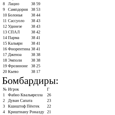
8
Лацио
38
59
9
Сампдория
38
53
10
Болонья
38
44
11
Сассуоло
38
43
12
Удинезе
38
43
13
СПАЛ
38
42
14
Парма
38
41
15
Кальяри
38
41
16
Фиорентина
38
41
17
Дженоа
38
38
18
Эмполи
38
38
19
Фрозиноне
38
25
20
Кьево
38
17
Бомбардиры:
№
Игрок
Г
1
Фабио Квальярелла
26
2
Дуван Сапата
23
3
Кшиштоф Пёнтек
22
4
Криштиану Роналду
21