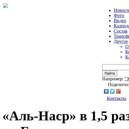
Новост
Фото
Видео
Календ
Состав
Трансф
Другое
О
К
К
Найти
Например:
"
Поделитес
Контакты
«Аль-Наср» в 1,5 ра