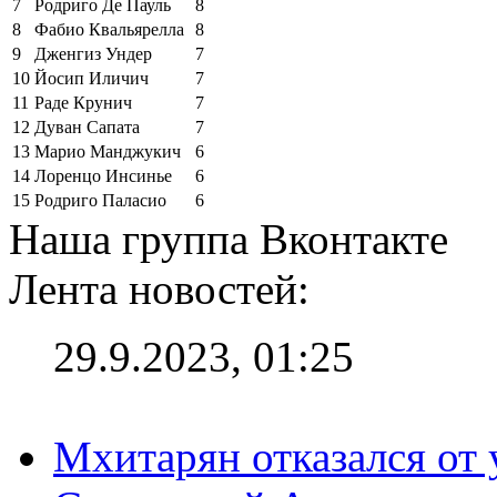
7
Родриго Де Пауль
8
8
Фабио Квальярелла
8
9
Дженгиз Ундер
7
10
Йосип Иличич
7
11
Раде Крунич
7
12
Дуван Сапата
7
13
Марио Манджукич
6
14
Лоренцо Инсинье
6
15
Родриго Паласио
6
Наша группа Вконтакте
Лента новостей:
29.9.2023, 01:25
Мхитарян отказался от 