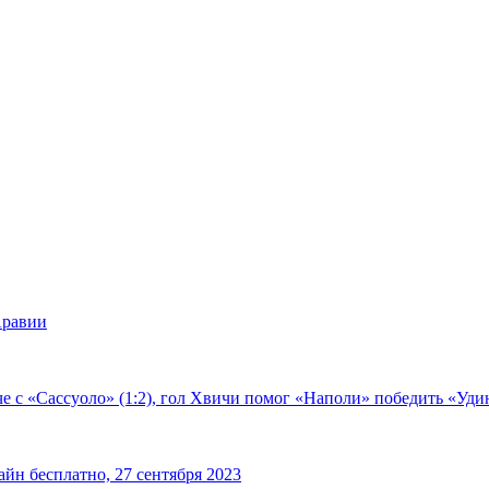
Аравии
е с «Сассуоло» (1:2), гол Хвичи помог «Наполи» победить «Удин
йн бесплатно, 27 сентября 2023