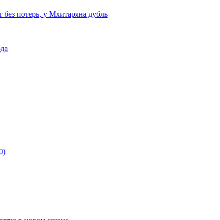
т без потерь, у Мхитаряна дубль
ода
0)