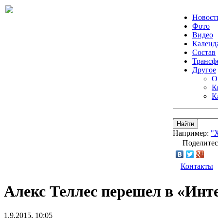
Новост
Фото
Видео
Календ
Состав
Трансф
Другое
О
К
К
Найти
Например:
"
Поделитес
Контакты
Алекс Теллес перешел в «Инт
1.9.2015, 10:05