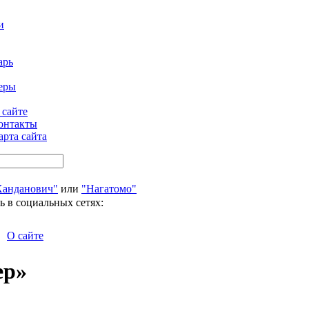
и
арь
еры
 сайте
онтакты
арта сайта
Ханданович"
или
"Нагатомо"
ь в социальных сетях:
О сайте
ер»