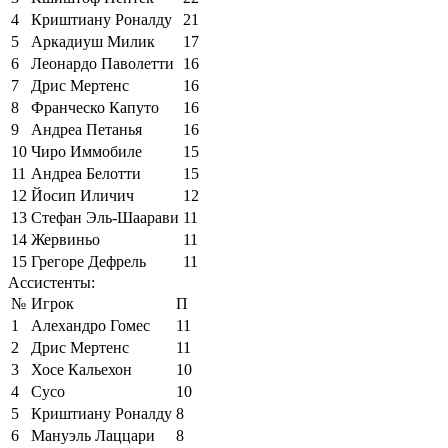
4
Криштиану Роналду
21
5
Аркадиуш Милик
17
6
Леонардо Паволетти
16
7
Дрис Мертенс
16
8
Франческо Капуто
16
9
Андреа Петанья
16
10
Чиро Иммобиле
15
11
Андреа Белотти
15
12
Йосип Иличич
12
13
Стефан Эль-Шаарави
11
14
Жервиньо
11
15
Грегоре Дефрель
11
Ассистенты:
№
Игрок
П
1
Алехандро Гомес
11
2
Дрис Мертенс
11
3
Хосе Кальехон
10
4
Сусо
10
5
Криштиану Роналду
8
6
Мануэль Лаццари
8