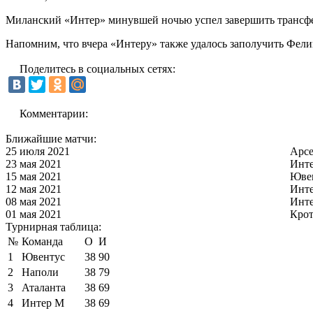
Миланский «Интер» минувшей ночью успел завершить трансфер 
Напомним, что вчера «Интеру» также удалось заполучить Фели
Поделитесь в социальных сетях:
Комментарии:
Ближайшие матчи:
25 июля 2021
Арс
23 мая 2021
Инт
15 мая 2021
Юве
12 мая 2021
Инт
08 мая 2021
Инт
01 мая 2021
Кро
Турнирная таблица:
№
Команда
О
И
1
Ювентус
38
90
2
Наполи
38
79
3
Аталанта
38
69
4
Интер М
38
69