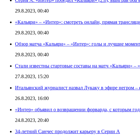
Серия А. «Интер» победил «Кальяри» (2:0), выиграв оба 
29.8.2023, 00:40
«Кальяри» – «Интер»: смотреть онлайн, прямая трансляци
29.8.2023, 00:40
Обзор матча «Кальяри» – «Интер»: голы и лучшие момен
29.8.2023, 00:40
Стали известны стартовые составы на матч «Кальяри» – «
27.8.2023, 15:20
Итальянский журналист назвал Лукаку в эфире негром – 
26.8.2023, 16:00
«Интер» объявил о возвращении форварда, с которым год 
24.8.2023, 20:40
34-летний Санчес продолжит карьеру в Серии А