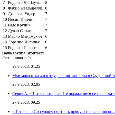
7
Родриго Де Пауль
8
8
Фабио Квальярелла
8
9
Дженгиз Ундер
7
10
Йосип Иличич
7
11
Раде Крунич
7
12
Дуван Сапата
7
13
Марио Манджукич
6
14
Лоренцо Инсинье
6
15
Родриго Паласио
6
Наша группа Вконтакте
Лента новостей:
29.9.2023, 01:25
Мхитарян отказался от удвоения зарплаты в Саудовской 
28.9.2023, 02:05
Серия А. «Интер» потерпел 1-е поражение в сезоне в матч
27.9.2023, 09:25
«Интер» – «Сассуоло»: смотреть прямую трансляцию онла