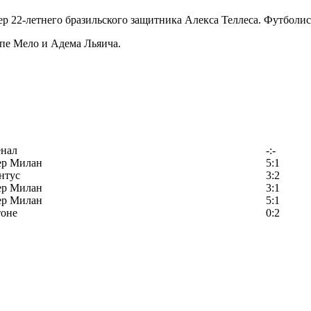
22-летнего бразильского защитника Алекса Теллеса. Футболист 
пе Мело и Адема Льяича.
енал
-:-
ер Милан
5:1
нтус
3:2
ер Милан
3:1
ер Милан
5:1
тоне
0:2