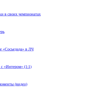
чки в своих чемпионатах
ерь
че «Сосьедада» в ЛЧ
 с «Интером» (1:1)
моменты (видео)