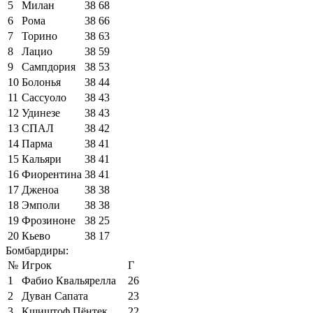
5
Милан
38
68
6
Рома
38
66
7
Торино
38
63
8
Лацио
38
59
9
Сампдория
38
53
10
Болонья
38
44
11
Сассуоло
38
43
12
Удинезе
38
43
13
СПАЛ
38
42
14
Парма
38
41
15
Кальяри
38
41
16
Фиорентина
38
41
17
Дженоа
38
38
18
Эмполи
38
38
19
Фрозиноне
38
25
20
Кьево
38
17
Бомбардиры:
№
Игрок
Г
1
Фабио Квальярелла
26
2
Дуван Сапата
23
3
Кшиштоф Пёнтек
22