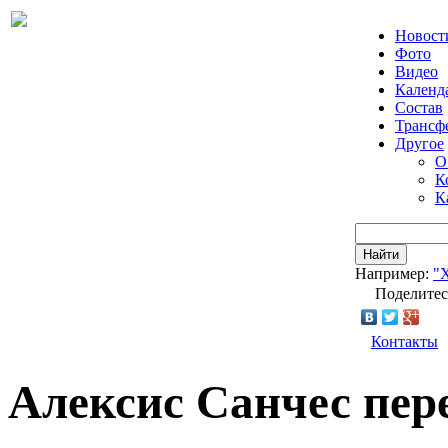
Новост
Фото
Видео
Календ
Состав
Трансф
Другое
О
К
К
Найти
Например:
"
Поделитес
Контакты
Алексис Санчес пер