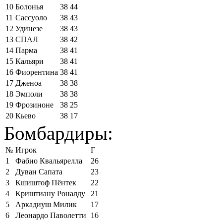
10
Болонья
38
44
11
Сассуоло
38
43
12
Удинезе
38
43
13
СПАЛ
38
42
14
Парма
38
41
15
Кальяри
38
41
16
Фиорентина
38
41
17
Дженоа
38
38
18
Эмполи
38
38
19
Фрозиноне
38
25
20
Кьево
38
17
Бомбардиры:
№
Игрок
Г
1
Фабио Квальярелла
26
2
Дуван Сапата
23
3
Кшиштоф Пёнтек
22
4
Криштиану Роналду
21
5
Аркадиуш Милик
17
6
Леонардо Паволетти
16