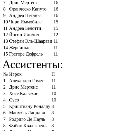
7
Дрис Мертенс
16
8
Франческо Капуто
16
9
Андреа Петанья
16
10
Чиро Иммобиле
15
11
Андреа Белотти
15
12
Йосип Иличич
12
13
Стефан Эль-Шаарави
11
14
Жервиньо
11
15
Грегоре Дефрель
11
Ассистенты:
№
Игрок
П
1
Алехандро Гомес
11
2
Дрис Мертенс
11
3
Хосе Кальехон
10
4
Сусо
10
5
Криштиану Роналду
8
6
Мануэль Лаццари
8
7
Родриго Де Пауль
8
8
Фабио Квальярелла
8