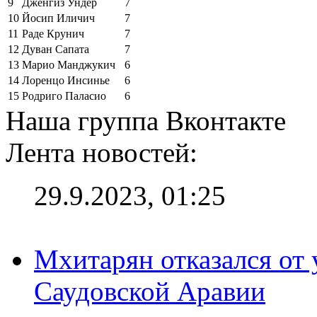
9
Дженгиз Ундер
7
10
Йосип Иличич
7
11
Раде Крунич
7
12
Дуван Сапата
7
13
Марио Манджукич
6
14
Лоренцо Инсинье
6
15
Родриго Паласио
6
Наша группа Вконтакте
Лента новостей:
29.9.2023, 01:25
Мхитарян отказался от 
Саудовской Аравии