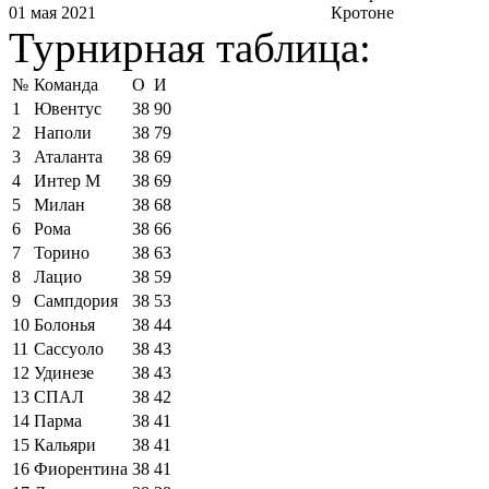
01 мая 2021
Кротоне
Турнирная таблица:
№
Команда
О
И
1
Ювентус
38
90
2
Наполи
38
79
3
Аталанта
38
69
4
Интер М
38
69
5
Милан
38
68
6
Рома
38
66
7
Торино
38
63
8
Лацио
38
59
9
Сампдория
38
53
10
Болонья
38
44
11
Сассуоло
38
43
12
Удинезе
38
43
13
СПАЛ
38
42
14
Парма
38
41
15
Кальяри
38
41
16
Фиорентина
38
41