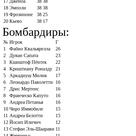
17
Дженоа
38
38
18
Эмполи
38
38
19
Фрозиноне
38
25
20
Кьево
38
17
Бомбардиры:
№
Игрок
Г
1
Фабио Квальярелла
26
2
Дуван Сапата
23
3
Кшиштоф Пёнтек
22
4
Криштиану Роналду
21
5
Аркадиуш Милик
17
6
Леонардо Паволетти
16
7
Дрис Мертенс
16
8
Франческо Капуто
16
9
Андреа Петанья
16
10
Чиро Иммобиле
15
11
Андреа Белотти
15
12
Йосип Иличич
12
13
Стефан Эль-Шаарави
11
14
Жервиньо
11