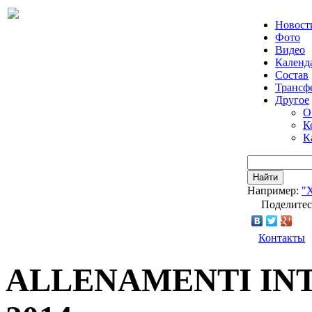
Новост
Фото
Видео
Календ
Состав
Трансф
Другое
О
К
К
Найти
Например:
"
Поделитес
Контакты
ALLENAMENTI INTE