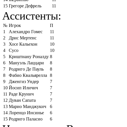
15
Грегоре Дефрель
11
Ассистенты:
№
Игрок
П
1
Алехандро Гомес
11
2
Дрис Мертенс
11
3
Хосе Кальехон
10
4
Сусо
10
5
Криштиану Роналду
8
6
Мануэль Лаццари
8
7
Родриго Де Пауль
8
8
Фабио Квальярелла
8
9
Дженгиз Ундер
7
10
Йосип Иличич
7
11
Раде Крунич
7
12
Дуван Сапата
7
13
Марио Манджукич
6
14
Лоренцо Инсинье
6
15
Родриго Паласио
6