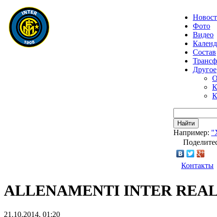
Новос
Фото
Видео
Календ
Состав
Транс
Другое
О
К
К
Найти
Например:
"
Поделитес
Контакты
ALLENAMENTI INTER REAL A
21.10.2014, 01:20