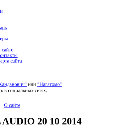
ти
арь
феры
 сайте
онтакты
арта сайта
Ханданович"
или
"Нагатомо"
ь в социальных сетях:
О сайте
UDIO 20 10 2014