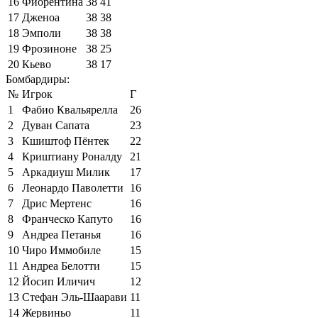
16
Фиорентина
38
41
17
Дженоа
38
38
18
Эмполи
38
38
19
Фрозиноне
38
25
20
Кьево
38
17
Бомбардиры:
№
Игрок
Г
1
Фабио Квальярелла
26
2
Дуван Сапата
23
3
Кшиштоф Пёнтек
22
4
Криштиану Роналду
21
5
Аркадиуш Милик
17
6
Леонардо Паволетти
16
7
Дрис Мертенс
16
8
Франческо Капуто
16
9
Андреа Петанья
16
10
Чиро Иммобиле
15
11
Андреа Белотти
15
12
Йосип Иличич
12
13
Стефан Эль-Шаарави
11
14
Жервиньо
11