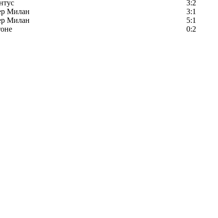
нтус
3:2
ер Милан
3:1
ер Милан
5:1
тоне
0:2