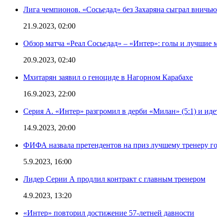
Лига чемпионов. «Сосьедад» без Захаряна сыграл вничью
21.9.2023, 02:00
Обзор матча «Реал Сосьедад» – «Интер»: голы и лучшие 
20.9.2023, 02:40
Мхитарян заявил о геноциде в Нагорном Карабахе
16.9.2023, 22:00
Серия А. «Интер» разгромил в дерби «Милан» (5:1) и иде
14.9.2023, 20:00
ФИФА назвала претендентов на приз лучшему тренеру г
5.9.2023, 16:00
Лидер Серии А продлил контракт с главным тренером
4.9.2023, 13:20
«Интер» повторил достижение 57-летней давности