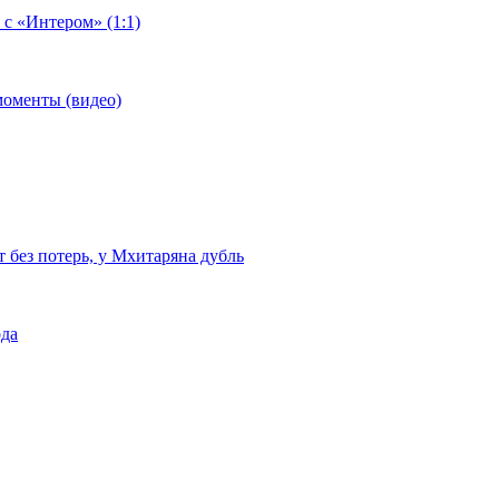
 с «Интером» (1:1)
моменты (видео)
т без потерь, у Мхитаряна дубль
ода