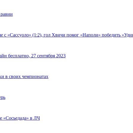
Аравии
е с «Сассуоло» (1:2), гол Хвичи помог «Наполи» победить «Удин
йн бесплатно, 27 сентября 2023
чки в своих чемпионатах
ерь
че «Сосьедада» в ЛЧ