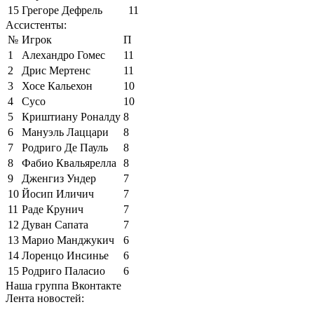
15
Грегоре Дефрель
11
Ассистенты:
№
Игрок
П
1
Алехандро Гомес
11
2
Дрис Мертенс
11
3
Хосе Кальехон
10
4
Сусо
10
5
Криштиану Роналду
8
6
Мануэль Лаццари
8
7
Родриго Де Пауль
8
8
Фабио Квальярелла
8
9
Дженгиз Ундер
7
10
Йосип Иличич
7
11
Раде Крунич
7
12
Дуван Сапата
7
13
Марио Манджукич
6
14
Лоренцо Инсинье
6
15
Родриго Паласио
6
Наша группа Вконтакте
Лента новостей: