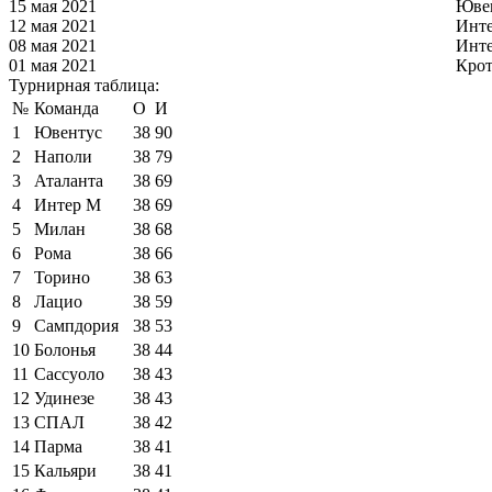
15 мая 2021
Юве
12 мая 2021
Инт
08 мая 2021
Инт
01 мая 2021
Кро
Турнирная таблица:
№
Команда
О
И
1
Ювентус
38
90
2
Наполи
38
79
3
Аталанта
38
69
4
Интер М
38
69
5
Милан
38
68
6
Рома
38
66
7
Торино
38
63
8
Лацио
38
59
9
Сампдория
38
53
10
Болонья
38
44
11
Сассуоло
38
43
12
Удинезе
38
43
13
СПАЛ
38
42
14
Парма
38
41
15
Кальяри
38
41