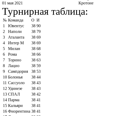
01 мая 2021
Кротоне
Турнирная таблица:
№
Команда
О
И
1
Ювентус
38
90
2
Наполи
38
79
3
Аталанта
38
69
4
Интер М
38
69
5
Милан
38
68
6
Рома
38
66
7
Торино
38
63
8
Лацио
38
59
9
Сампдория
38
53
10
Болонья
38
44
11
Сассуоло
38
43
12
Удинезе
38
43
13
СПАЛ
38
42
14
Парма
38
41
15
Кальяри
38
41
16
Фиорентина
38
41