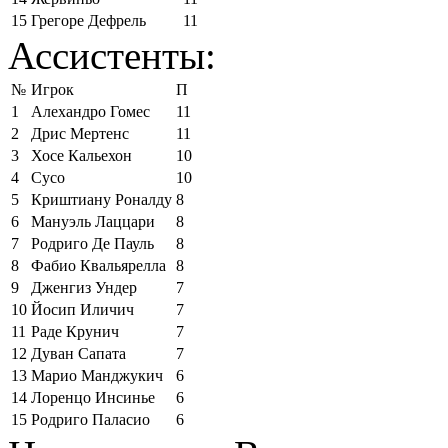
15
Грегоре Дефрель
11
Ассистенты:
№
Игрок
П
1
Алехандро Гомес
11
2
Дрис Мертенс
11
3
Хосе Кальехон
10
4
Сусо
10
5
Криштиану Роналду
8
6
Мануэль Лаццари
8
7
Родриго Де Пауль
8
8
Фабио Квальярелла
8
9
Дженгиз Ундер
7
10
Йосип Иличич
7
11
Раде Крунич
7
12
Дуван Сапата
7
13
Марио Манджукич
6
14
Лоренцо Инсинье
6
15
Родриго Паласио
6