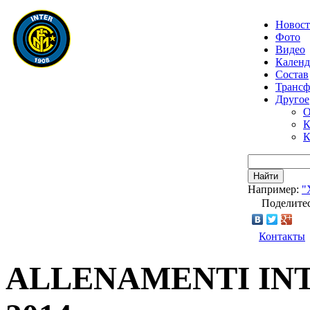
Новос
Фото
Видео
Календ
Состав
Транс
Другое
О
К
К
Найти
Например:
"
Поделитес
Контакты
ALLENAMENTI INT