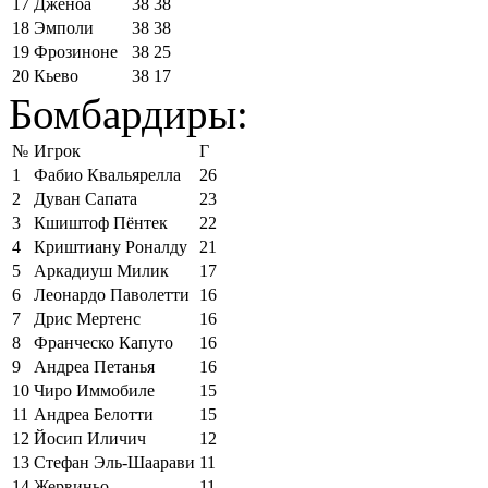
17
Дженоа
38
38
18
Эмполи
38
38
19
Фрозиноне
38
25
20
Кьево
38
17
Бомбардиры:
№
Игрок
Г
1
Фабио Квальярелла
26
2
Дуван Сапата
23
3
Кшиштоф Пёнтек
22
4
Криштиану Роналду
21
5
Аркадиуш Милик
17
6
Леонардо Паволетти
16
7
Дрис Мертенс
16
8
Франческо Капуто
16
9
Андреа Петанья
16
10
Чиро Иммобиле
15
11
Андреа Белотти
15
12
Йосип Иличич
12
13
Стефан Эль-Шаарави
11
14
Жервиньо
11