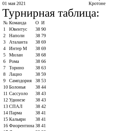
01 мая 2021
Кротоне
Турнирная таблица:
№
Команда
О
И
1
Ювентус
38
90
2
Наполи
38
79
3
Аталанта
38
69
4
Интер М
38
69
5
Милан
38
68
6
Рома
38
66
7
Торино
38
63
8
Лацио
38
59
9
Сампдория
38
53
10
Болонья
38
44
11
Сассуоло
38
43
12
Удинезе
38
43
13
СПАЛ
38
42
14
Парма
38
41
15
Кальяри
38
41
16
Фиорентина
38
41