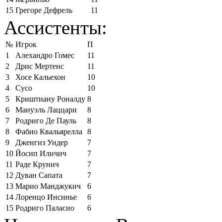
15
Грегоре Дефрель
11
Ассистенты:
№
Игрок
П
1
Алехандро Гомес
11
2
Дрис Мертенс
11
3
Хосе Кальехон
10
4
Сусо
10
5
Криштиану Роналду
8
6
Мануэль Лаццари
8
7
Родриго Де Пауль
8
8
Фабио Квальярелла
8
9
Дженгиз Ундер
7
10
Йосип Иличич
7
11
Раде Крунич
7
12
Дуван Сапата
7
13
Марио Манджукич
6
14
Лоренцо Инсинье
6
15
Родриго Паласио
6