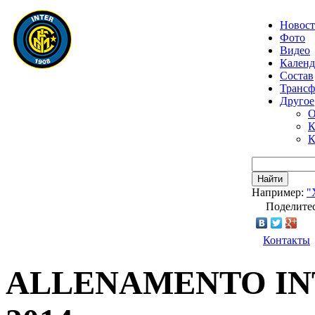
Новос
Фото
Видео
Календ
Состав
Транс
Другое
О
К
К
Найти
Например:
"
Поделитес
Контакты
ALLENAMENTO INT