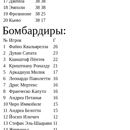
17
Дженоа
38
38
18
Эмполи
38
38
19
Фрозиноне
38
25
20
Кьево
38
17
Бомбардиры:
№
Игрок
Г
1
Фабио Квальярелла
26
2
Дуван Сапата
23
3
Кшиштоф Пёнтек
22
4
Криштиану Роналду
21
5
Аркадиуш Милик
17
6
Леонардо Паволетти
16
7
Дрис Мертенс
16
8
Франческо Капуто
16
9
Андреа Петанья
16
10
Чиро Иммобиле
15
11
Андреа Белотти
15
12
Йосип Иличич
12
13
Стефан Эль-Шаарави
11
14
Жервиньо
11