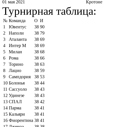
01 мая 2021
Кротоне
Турнирная таблица:
№
Команда
О
И
1
Ювентус
38
90
2
Наполи
38
79
3
Аталанта
38
69
4
Интер М
38
69
5
Милан
38
68
6
Рома
38
66
7
Торино
38
63
8
Лацио
38
59
9
Сампдория
38
53
10
Болонья
38
44
11
Сассуоло
38
43
12
Удинезе
38
43
13
СПАЛ
38
42
14
Парма
38
41
15
Кальяри
38
41
16
Фиорентина
38
41
17
Дженоа
38
38