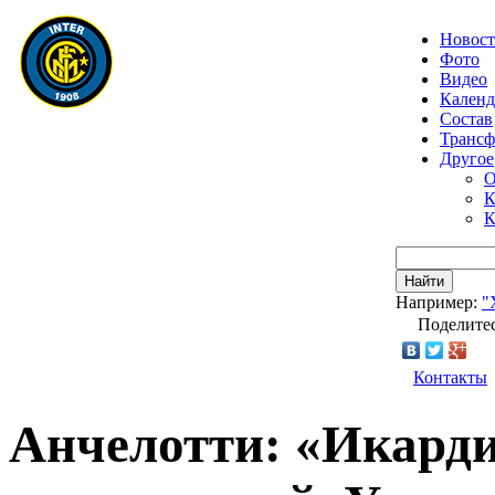
Новос
Фото
Видео
Календ
Состав
Транс
Другое
О
К
К
Найти
Например:
"
Поделитес
Контакты
Анчелотти: «Икард