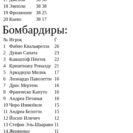
18
Эмполи
38
38
19
Фрозиноне
38
25
20
Кьево
38
17
Бомбардиры:
№
Игрок
Г
1
Фабио Квальярелла
26
2
Дуван Сапата
23
3
Кшиштоф Пёнтек
22
4
Криштиану Роналду
21
5
Аркадиуш Милик
17
6
Леонардо Паволетти
16
7
Дрис Мертенс
16
8
Франческо Капуто
16
9
Андреа Петанья
16
10
Чиро Иммобиле
15
11
Андреа Белотти
15
12
Йосип Иличич
12
13
Стефан Эль-Шаарави
11
14
Жервиньо
11