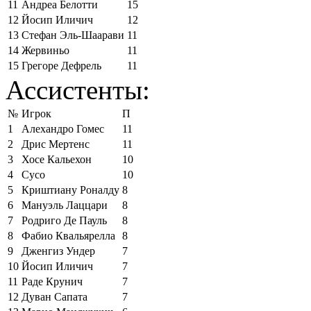
11
Андреа Белотти
15
12
Йосип Иличич
12
13
Стефан Эль-Шаарави
11
14
Жервиньо
11
15
Грегоре Дефрель
11
Ассистенты:
№
Игрок
П
1
Алехандро Гомес
11
2
Дрис Мертенс
11
3
Хосе Кальехон
10
4
Сусо
10
5
Криштиану Роналду
8
6
Мануэль Лаццари
8
7
Родриго Де Пауль
8
8
Фабио Квальярелла
8
9
Дженгиз Ундер
7
10
Йосип Иличич
7
11
Раде Крунич
7
12
Дуван Сапата
7