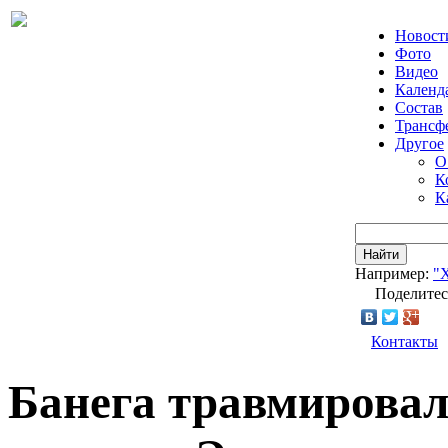
Новост
Фото
Видео
Календ
Состав
Трансф
Другое
О
К
К
Найти
Например:
"
Поделитес
Контакты
Банега травмировал