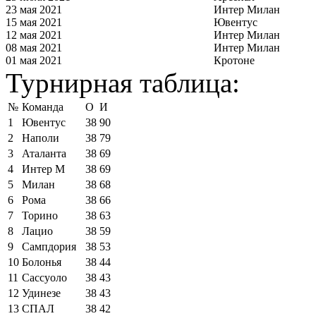
23 мая 2021
Интер Милан
15 мая 2021
Ювентус
12 мая 2021
Интер Милан
08 мая 2021
Интер Милан
01 мая 2021
Кротоне
Турнирная таблица:
№
Команда
О
И
1
Ювентус
38
90
2
Наполи
38
79
3
Аталанта
38
69
4
Интер М
38
69
5
Милан
38
68
6
Рома
38
66
7
Торино
38
63
8
Лацио
38
59
9
Сампдория
38
53
10
Болонья
38
44
11
Сассуоло
38
43
12
Удинезе
38
43
13
СПАЛ
38
42