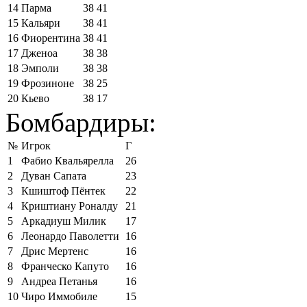
14
Парма
38
41
15
Кальяри
38
41
16
Фиорентина
38
41
17
Дженоа
38
38
18
Эмполи
38
38
19
Фрозиноне
38
25
20
Кьево
38
17
Бомбардиры:
№
Игрок
Г
1
Фабио Квальярелла
26
2
Дуван Сапата
23
3
Кшиштоф Пёнтек
22
4
Криштиану Роналду
21
5
Аркадиуш Милик
17
6
Леонардо Паволетти
16
7
Дрис Мертенс
16
8
Франческо Капуто
16
9
Андреа Петанья
16
10
Чиро Иммобиле
15