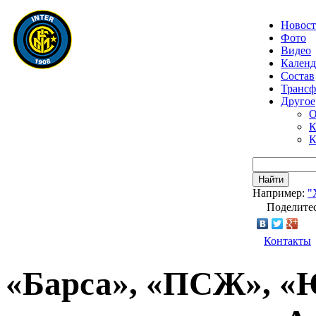
Новос
Фото
Видео
Календ
Состав
Транс
Другое
О
К
К
Найти
Например:
"
Поделитес
Контакты
«Барса», «ПСЖ», «