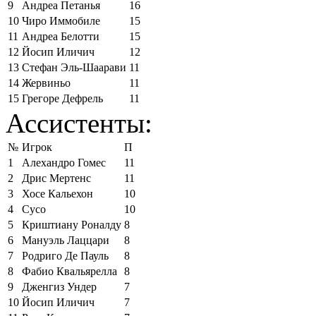
9
Андреа Петанья
16
10
Чиро Иммобиле
15
11
Андреа Белотти
15
12
Йосип Иличич
12
13
Стефан Эль-Шаарави
11
14
Жервиньо
11
15
Грегоре Дефрель
11
Ассистенты:
№
Игрок
П
1
Алехандро Гомес
11
2
Дрис Мертенс
11
3
Хосе Кальехон
10
4
Сусо
10
5
Криштиану Роналду
8
6
Мануэль Лаццари
8
7
Родриго Де Пауль
8
8
Фабио Квальярелла
8
9
Дженгиз Ундер
7
10
Йосип Иличич
7