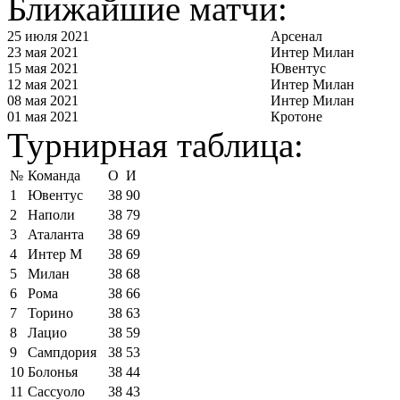
Ближайшие матчи:
25 июля 2021
Арсенал
23 мая 2021
Интер Милан
15 мая 2021
Ювентус
12 мая 2021
Интер Милан
08 мая 2021
Интер Милан
01 мая 2021
Кротоне
Турнирная таблица:
№
Команда
О
И
1
Ювентус
38
90
2
Наполи
38
79
3
Аталанта
38
69
4
Интер М
38
69
5
Милан
38
68
6
Рома
38
66
7
Торино
38
63
8
Лацио
38
59
9
Сампдория
38
53
10
Болонья
38
44
11
Сассуоло
38
43