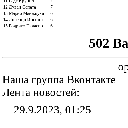
11
Раде Крунич
7
12
Дуван Сапата
7
13
Марио Манджукич
6
14
Лоренцо Инсинье
6
15
Родриго Паласио
6
502 B
op
Наша группа Вконтакте
Лента новостей:
29.9.2023, 01:25