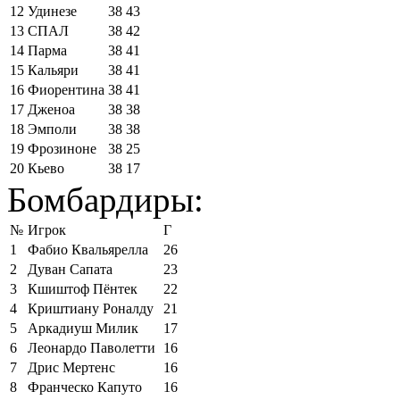
12
Удинезе
38
43
13
СПАЛ
38
42
14
Парма
38
41
15
Кальяри
38
41
16
Фиорентина
38
41
17
Дженоа
38
38
18
Эмполи
38
38
19
Фрозиноне
38
25
20
Кьево
38
17
Бомбардиры:
№
Игрок
Г
1
Фабио Квальярелла
26
2
Дуван Сапата
23
3
Кшиштоф Пёнтек
22
4
Криштиану Роналду
21
5
Аркадиуш Милик
17
6
Леонардо Паволетти
16
7
Дрис Мертенс
16
8
Франческо Капуто
16