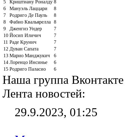
5
Криштиану Роналду
8
6
Мануэль Лаццари
8
7
Родриго Де Пауль
8
8
Фабио Квальярелла
8
9
Дженгиз Ундер
7
10
Йосип Иличич
7
11
Раде Крунич
7
12
Дуван Сапата
7
13
Марио Манджукич
6
14
Лоренцо Инсинье
6
15
Родриго Паласио
6
Наша группа Вконтакте
Лента новостей:
29.9.2023, 01:25