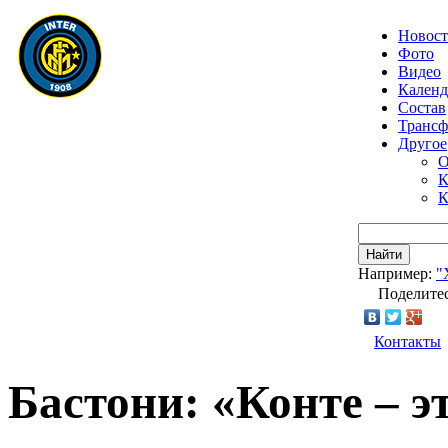
Новос
Фото
Видео
Календ
Состав
Транс
Другое
О
К
К
Найти
Например:
"
Поделитес
Контакты
Бастони: «Конте – э