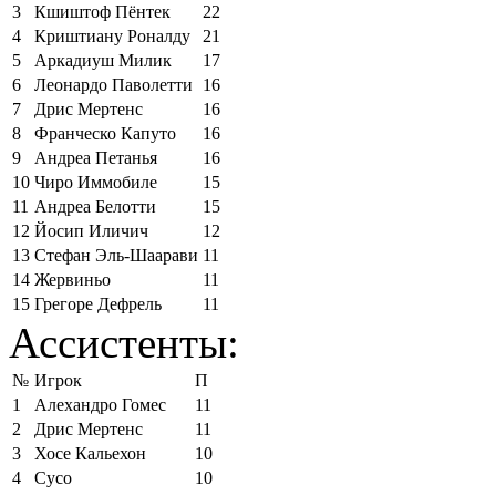
3
Кшиштоф Пёнтек
22
4
Криштиану Роналду
21
5
Аркадиуш Милик
17
6
Леонардо Паволетти
16
7
Дрис Мертенс
16
8
Франческо Капуто
16
9
Андреа Петанья
16
10
Чиро Иммобиле
15
11
Андреа Белотти
15
12
Йосип Иличич
12
13
Стефан Эль-Шаарави
11
14
Жервиньо
11
15
Грегоре Дефрель
11
Ассистенты:
№
Игрок
П
1
Алехандро Гомес
11
2
Дрис Мертенс
11
3
Хосе Кальехон
10
4
Сусо
10