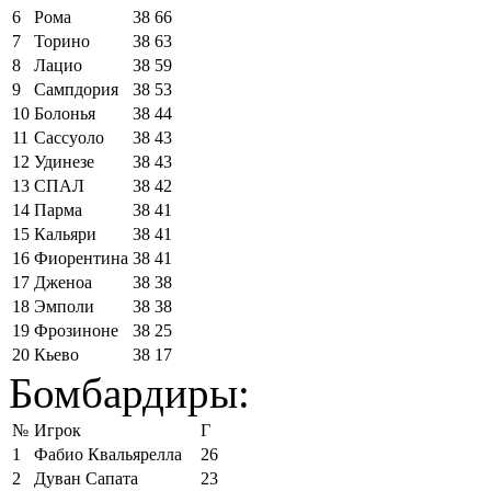
6
Рома
38
66
7
Торино
38
63
8
Лацио
38
59
9
Сампдория
38
53
10
Болонья
38
44
11
Сассуоло
38
43
12
Удинезе
38
43
13
СПАЛ
38
42
14
Парма
38
41
15
Кальяри
38
41
16
Фиорентина
38
41
17
Дженоа
38
38
18
Эмполи
38
38
19
Фрозиноне
38
25
20
Кьево
38
17
Бомбардиры:
№
Игрок
Г
1
Фабио Квальярелла
26
2
Дуван Сапата
23