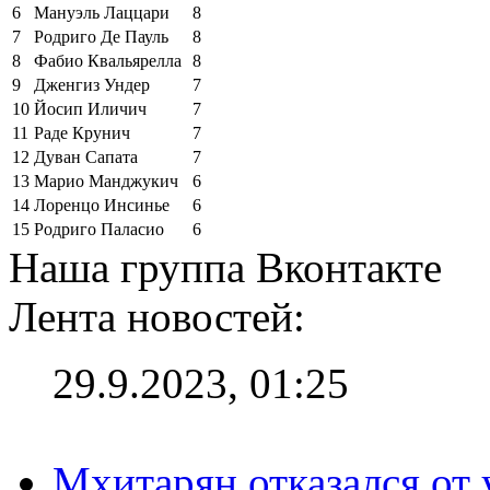
6
Мануэль Лаццари
8
7
Родриго Де Пауль
8
8
Фабио Квальярелла
8
9
Дженгиз Ундер
7
10
Йосип Иличич
7
11
Раде Крунич
7
12
Дуван Сапата
7
13
Марио Манджукич
6
14
Лоренцо Инсинье
6
15
Родриго Паласио
6
Наша группа Вконтакте
Лента новостей:
29.9.2023, 01:25
Мхитарян отказался от 