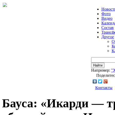
Новост
Фото
Видео
Календ
Состав
Трансф
Другое
О
К
К
Найти
Например:
"
Поделитес
Контакты
Бауса: «Икарди — 