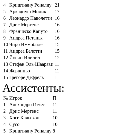
4
Криштиану Роналду
21
5
Аркадиуш Милик
17
6
Леонардо Паволетти
16
7
Дрис Мертенс
16
8
Франческо Капуто
16
9
Андреа Петанья
16
10
Чиро Иммобиле
15
11
Андреа Белотти
15
12
Йосип Иличич
12
13
Стефан Эль-Шаарави
11
14
Жервиньо
11
15
Грегоре Дефрель
11
Ассистенты:
№
Игрок
П
1
Алехандро Гомес
11
2
Дрис Мертенс
11
3
Хосе Кальехон
10
4
Сусо
10
5
Криштиану Роналду
8