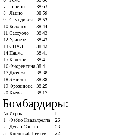
7
Торино
38
63
8
Лацио
38
59
9
Сампдория
38
53
10
Болонья
38
44
11
Сассуоло
38
43
12
Удинезе
38
43
13
СПАЛ
38
42
14
Парма
38
41
15
Кальяри
38
41
16
Фиорентина
38
41
17
Дженоа
38
38
18
Эмполи
38
38
19
Фрозиноне
38
25
20
Кьево
38
17
Бомбардиры:
№
Игрок
Г
1
Фабио Квальярелла
26
2
Дуван Сапата
23
3
Кшиштоф Пёнтек
22