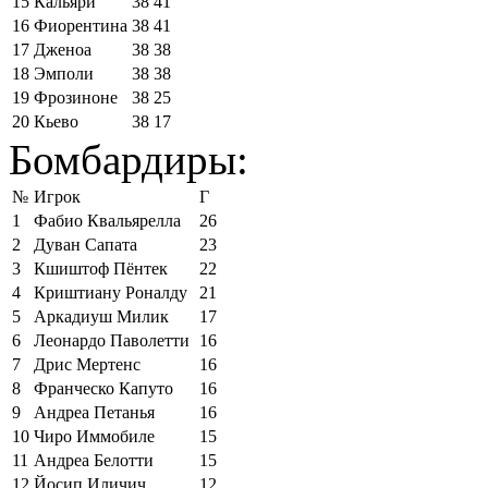
15
Кальяри
38
41
16
Фиорентина
38
41
17
Дженоа
38
38
18
Эмполи
38
38
19
Фрозиноне
38
25
20
Кьево
38
17
Бомбардиры:
№
Игрок
Г
1
Фабио Квальярелла
26
2
Дуван Сапата
23
3
Кшиштоф Пёнтек
22
4
Криштиану Роналду
21
5
Аркадиуш Милик
17
6
Леонардо Паволетти
16
7
Дрис Мертенс
16
8
Франческо Капуто
16
9
Андреа Петанья
16
10
Чиро Иммобиле
15
11
Андреа Белотти
15
12
Йосип Иличич
12