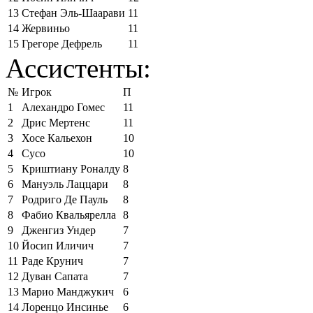
13
Стефан Эль-Шаарави
11
14
Жервиньо
11
15
Грегоре Дефрель
11
Ассистенты:
№
Игрок
П
1
Алехандро Гомес
11
2
Дрис Мертенс
11
3
Хосе Кальехон
10
4
Сусо
10
5
Криштиану Роналду
8
6
Мануэль Лаццари
8
7
Родриго Де Пауль
8
8
Фабио Квальярелла
8
9
Дженгиз Ундер
7
10
Йосип Иличич
7
11
Раде Крунич
7
12
Дуван Сапата
7
13
Марио Манджукич
6
14
Лоренцо Инсинье
6