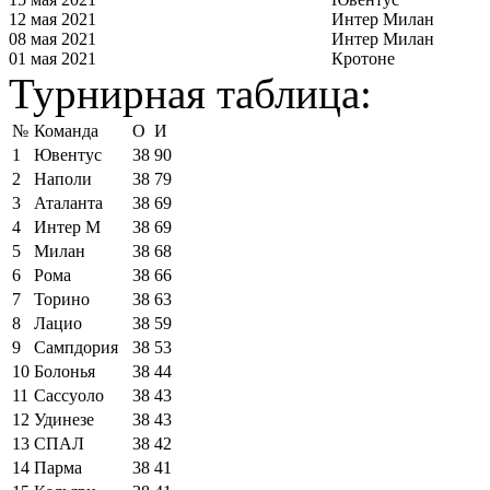
12 мая 2021
Интер Милан
08 мая 2021
Интер Милан
01 мая 2021
Кротоне
Турнирная таблица:
№
Команда
О
И
1
Ювентус
38
90
2
Наполи
38
79
3
Аталанта
38
69
4
Интер М
38
69
5
Милан
38
68
6
Рома
38
66
7
Торино
38
63
8
Лацио
38
59
9
Сампдория
38
53
10
Болонья
38
44
11
Сассуоло
38
43
12
Удинезе
38
43
13
СПАЛ
38
42
14
Парма
38
41