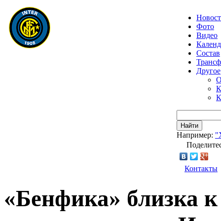
Новос
Фото
Видео
Календ
Состав
Транс
Другое
О
К
К
Найти
Например:
"
Поделитес
Контакты
«Бенфика» близка к