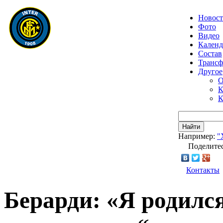
Новос
Фото
Видео
Календ
Состав
Транс
Другое
О
К
К
Найти
Например:
"
Поделитес
Контакты
Берарди: «Я родился