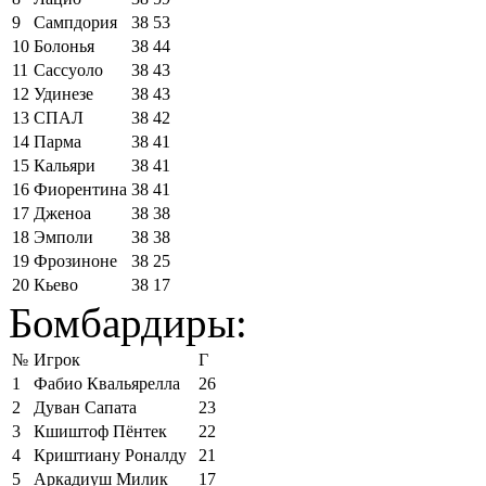
9
Сампдория
38
53
10
Болонья
38
44
11
Сассуоло
38
43
12
Удинезе
38
43
13
СПАЛ
38
42
14
Парма
38
41
15
Кальяри
38
41
16
Фиорентина
38
41
17
Дженоа
38
38
18
Эмполи
38
38
19
Фрозиноне
38
25
20
Кьево
38
17
Бомбардиры:
№
Игрок
Г
1
Фабио Квальярелла
26
2
Дуван Сапата
23
3
Кшиштоф Пёнтек
22
4
Криштиану Роналду
21
5
Аркадиуш Милик
17