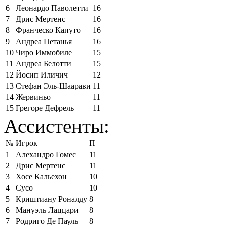
6
Леонардо Паволетти
16
7
Дрис Мертенс
16
8
Франческо Капуто
16
9
Андреа Петанья
16
10
Чиро Иммобиле
15
11
Андреа Белотти
15
12
Йосип Иличич
12
13
Стефан Эль-Шаарави
11
14
Жервиньо
11
15
Грегоре Дефрель
11
Ассистенты:
№
Игрок
П
1
Алехандро Гомес
11
2
Дрис Мертенс
11
3
Хосе Кальехон
10
4
Сусо
10
5
Криштиану Роналду
8
6
Мануэль Лаццари
8
7
Родриго Де Пауль
8