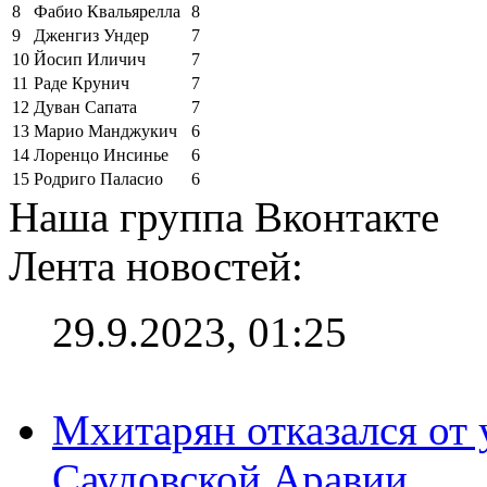
8
Фабио Квальярелла
8
9
Дженгиз Ундер
7
10
Йосип Иличич
7
11
Раде Крунич
7
12
Дуван Сапата
7
13
Марио Манджукич
6
14
Лоренцо Инсинье
6
15
Родриго Паласио
6
Наша группа Вконтакте
Лента новостей:
29.9.2023, 01:25
Мхитарян отказался от 
Саудовской Аравии