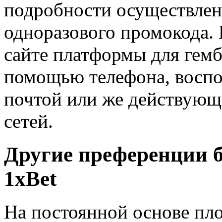
подробности осуществлен
одноразового промокода.
сайте платформы для гем
помощью телефона, воспо
почтой или же действую
сетей.
Другие преференции 
1xBet
На постоянной основе пл