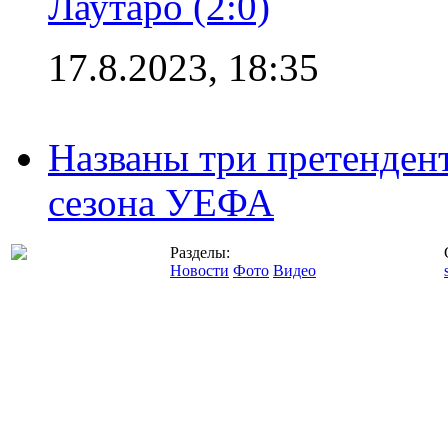
Лаутаро (2:0)
17.8.2023, 18:35
Названы три претенден
сезона УЕФА
Разделы:
Новости
Фото
Видео