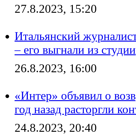
27.8.2023, 15:20
Итальянский журналист
– его выгнали из студии
26.8.2023, 16:00
«Интер» объявил о воз
год назад расторгли кон
24.8.2023, 20:40