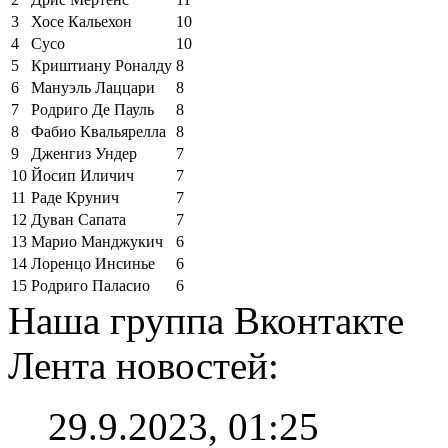
3
Хосе Кальехон
10
4
Сусо
10
5
Криштиану Роналду
8
6
Мануэль Лаццари
8
7
Родриго Де Пауль
8
8
Фабио Квальярелла
8
9
Дженгиз Ундер
7
10
Йосип Иличич
7
11
Раде Крунич
7
12
Дуван Сапата
7
13
Марио Манджукич
6
14
Лоренцо Инсинье
6
15
Родриго Паласио
6
Наша группа Вконтакте
Лента новостей:
29.9.2023, 01:25