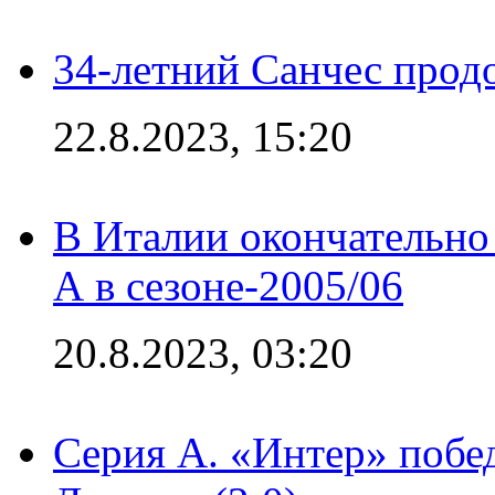
34-летний Санчес прод
22.8.2023, 15:20
В Италии окончательно
А в сезоне-2005/06
20.8.2023, 03:20
Серия А. «Интер» побе