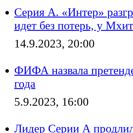
Серия А. «Интер» разгр
идет без потерь, у Мхи
14.9.2023, 20:00
ФИФА назвала претенде
года
5.9.2023, 16:00
Лидер Серии А продлил