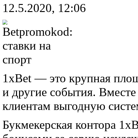
12.5.2020, 12:06
1xBet — это крупная площ
и другие события. Вместе
клиентам выгодную сист
Букмекерская контора 1xB