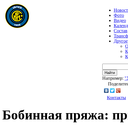
Новос
Фото
Видео
Календ
Состав
Транс
Другое
О
К
К
Найти
Например:
"
Поделитес
Контакты
Бобинная пряжа: п