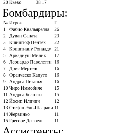
20
Кьево
38
17
Бомбардиры:
№
Игрок
Г
1
Фабио Квальярелла
26
2
Дуван Сапата
23
3
Кшиштоф Пёнтек
22
4
Криштиану Роналду
21
5
Аркадиуш Милик
17
6
Леонардо Паволетти
16
7
Дрис Мертенс
16
8
Франческо Капуто
16
9
Андреа Петанья
16
10
Чиро Иммобиле
15
11
Андреа Белотти
15
12
Йосип Иличич
12
13
Стефан Эль-Шаарави
11
14
Жервиньо
11
15
Грегоре Дефрель
11
Ассистенты: