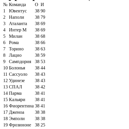
№
Команда
О
И
1
Ювентус
38
90
2
Наполи
38
79
3
Аталанта
38
69
4
Интер М
38
69
5
Милан
38
68
6
Рома
38
66
7
Торино
38
63
8
Лацио
38
59
9
Сампдория
38
53
10
Болонья
38
44
11
Сассуоло
38
43
12
Удинезе
38
43
13
СПАЛ
38
42
14
Парма
38
41
15
Кальяри
38
41
16
Фиорентина
38
41
17
Дженоа
38
38
18
Эмполи
38
38
19
Фрозиноне
38
25