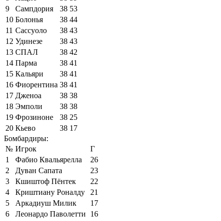
9
Сампдория
38
53
10
Болонья
38
44
11
Сассуоло
38
43
12
Удинезе
38
43
13
СПАЛ
38
42
14
Парма
38
41
15
Кальяри
38
41
16
Фиорентина
38
41
17
Дженоа
38
38
18
Эмполи
38
38
19
Фрозиноне
38
25
20
Кьево
38
17
Бомбардиры:
№
Игрок
Г
1
Фабио Квальярелла
26
2
Дуван Сапата
23
3
Кшиштоф Пёнтек
22
4
Криштиану Роналду
21
5
Аркадиуш Милик
17
6
Леонардо Паволетти
16