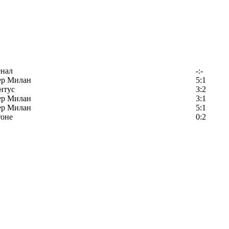
енал
-:-
ер Милан
5:1
нтус
3:2
ер Милан
3:1
ер Милан
5:1
тоне
0:2