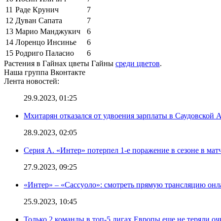
11
Раде Крунич
7
12
Дуван Сапата
7
13
Марио Манджукич
6
14
Лоренцо Инсинье
6
15
Родриго Паласио
6
Растения в Гайнах цветы Гайны
среди цветов
.
Наша группа Вконтакте
Лента новостей:
29.9.2023, 01:25
Мхитарян отказался от удвоения зарплаты в Саудовской 
28.9.2023, 02:05
Серия А. «Интер» потерпел 1-е поражение в сезоне в матч
27.9.2023, 09:25
«Интер» – «Сассуоло»: смотреть прямую трансляцию онла
25.9.2023, 10:45
Только 2 команды в топ-5 лигах Европы еще не теряли о