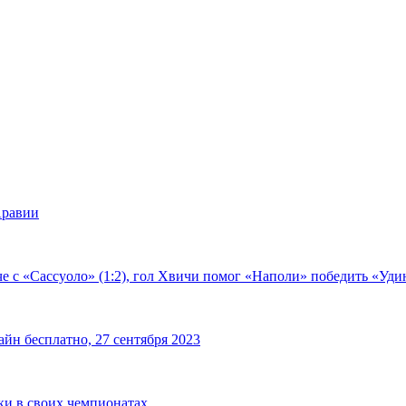
Аравии
е с «Сассуоло» (1:2), гол Хвичи помог «Наполи» победить «Удин
йн бесплатно, 27 сентября 2023
чки в своих чемпионатах