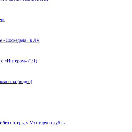
ерь
че «Сосьедада» в ЛЧ
 с «Интером» (1:1)
моменты (видео)
т без потерь, у Мхитаряна дубль