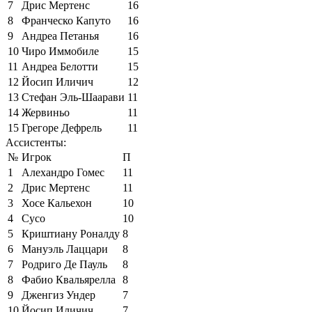
7
Дрис Мертенс
16
8
Франческо Капуто
16
9
Андреа Петанья
16
10
Чиро Иммобиле
15
11
Андреа Белотти
15
12
Йосип Иличич
12
13
Стефан Эль-Шаарави
11
14
Жервиньо
11
15
Грегоре Дефрель
11
Ассистенты:
№
Игрок
П
1
Алехандро Гомес
11
2
Дрис Мертенс
11
3
Хосе Кальехон
10
4
Сусо
10
5
Криштиану Роналду
8
6
Мануэль Лаццари
8
7
Родриго Де Пауль
8
8
Фабио Квальярелла
8
9
Дженгиз Ундер
7
10
Йосип Иличич
7