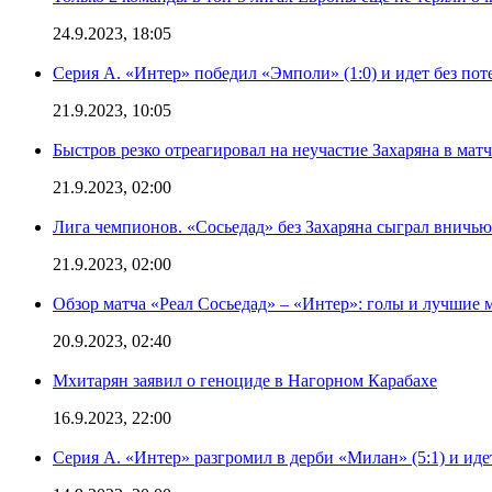
24.9.2023, 18:05
Серия А. «Интер» победил «Эмполи» (1:0) и идет без пот
21.9.2023, 10:05
Быстров резко отреагировал на неучастие Захаряна в мат
21.9.2023, 02:00
Лига чемпионов. «Сосьедад» без Захаряна сыграл вничью
21.9.2023, 02:00
Обзор матча «Реал Сосьедад» – «Интер»: голы и лучшие 
20.9.2023, 02:40
Мхитарян заявил о геноциде в Нагорном Карабахе
16.9.2023, 22:00
Серия А. «Интер» разгромил в дерби «Милан» (5:1) и иде