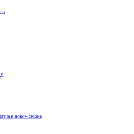
ода
0)
матча в новом сезоне