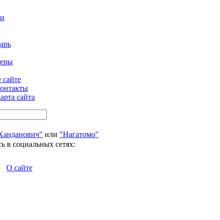
ти
арь
феры
 сайте
онтакты
арта сайта
Ханданович"
или
"Нагатомо"
ь в социальных сетях:
О сайте