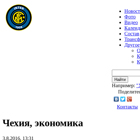
Новос
Фото
Видео
Календ
Состав
Транс
Другое
О
К
К
Найти
Например:
"
Поделитес
Контакты
Чехия, экономика
3.8.2016, 13:31