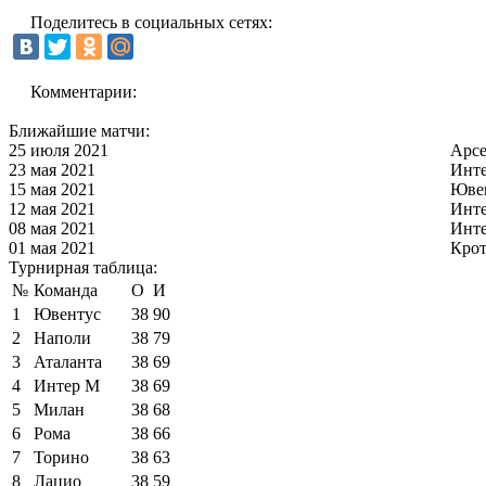
Поделитесь в социальных сетях:
Комментарии:
Ближайшие матчи:
25 июля 2021
Арс
23 мая 2021
Инт
15 мая 2021
Юве
12 мая 2021
Инт
08 мая 2021
Инт
01 мая 2021
Кро
Турнирная таблица:
№
Команда
О
И
1
Ювентус
38
90
2
Наполи
38
79
3
Аталанта
38
69
4
Интер М
38
69
5
Милан
38
68
6
Рома
38
66
7
Торино
38
63
8
Лацио
38
59