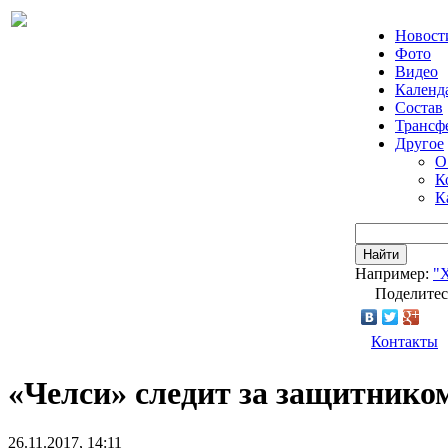
Новост
Фото
Видео
Календ
Состав
Трансф
Другое
О
К
К
Найти
Например:
"
Поделитес
Контакты
«Челси» следит за защитник
26.11.2017, 14:11