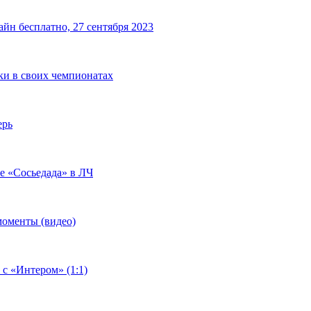
йн бесплатно, 27 сентября 2023
чки в своих чемпионатах
ерь
че «Сосьедада» в ЛЧ
моменты (видео)
 с «Интером» (1:1)