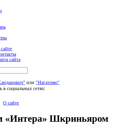
и
арь
еры
 сайте
онтакты
арта сайта
Ханданович"
или
"Нагатомо"
ь в социальных сетях:
О сайте
ом «Интера» Шкриньяром