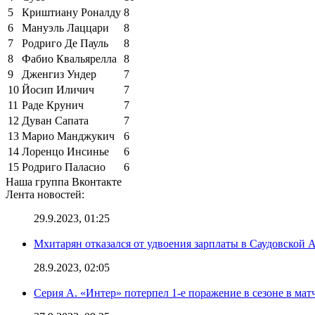
5
Криштиану Роналду
8
6
Мануэль Лаццари
8
7
Родриго Де Пауль
8
8
Фабио Квальярелла
8
9
Дженгиз Ундер
7
10
Йосип Иличич
7
11
Раде Крунич
7
12
Дуван Сапата
7
13
Марио Манджукич
6
14
Лоренцо Инсинье
6
15
Родриго Паласио
6
Наша группа Вконтакте
Лента новостей:
29.9.2023, 01:25
Мхитарян отказался от удвоения зарплаты в Саудовской 
28.9.2023, 02:05
Серия А. «Интер» потерпел 1-е поражение в сезоне в матч