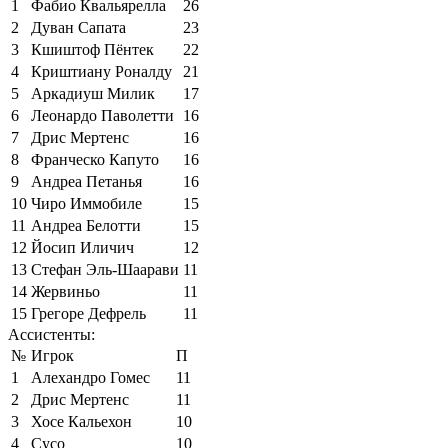
1
Фабио Квальярелла
26
2
Дуван Сапата
23
3
Кшиштоф Пёнтек
22
4
Криштиану Роналду
21
5
Аркадиуш Милик
17
6
Леонардо Паволетти
16
7
Дрис Мертенс
16
8
Франческо Капуто
16
9
Андреа Петанья
16
10
Чиро Иммобиле
15
11
Андреа Белотти
15
12
Йосип Иличич
12
13
Стефан Эль-Шаарави
11
14
Жервиньо
11
15
Грегоре Дефрель
11
Ассистенты:
№
Игрок
П
1
Алехандро Гомес
11
2
Дрис Мертенс
11
3
Хосе Кальехон
10
4
Сусо
10