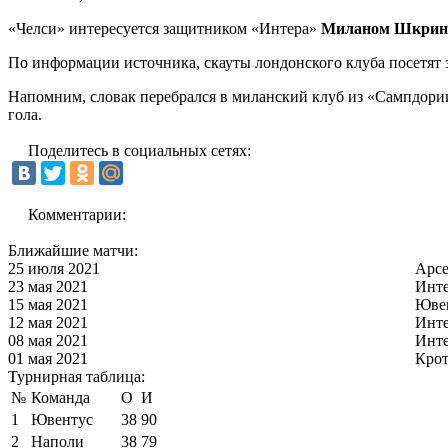
«Челси» интересуется защитником «Интера»
Миланом Шкрин
По информации источника, скауты лондонского клуба посетят 
Напомним, словак перебрался в миланский клуб из «Сампдории»
гола.
Поделитесь в социальных сетях:
Комментарии:
Ближайшие матчи:
25 июля 2021
Арс
23 мая 2021
Инт
15 мая 2021
Юве
12 мая 2021
Инт
08 мая 2021
Инт
01 мая 2021
Кро
Турнирная таблица:
№
Команда
О
И
1
Ювентус
38
90
2
Наполи
38
79