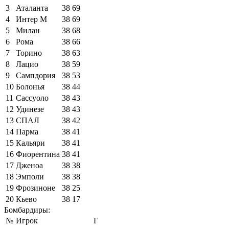
3
Аталанта
38
69
4
Интер М
38
69
5
Милан
38
68
6
Рома
38
66
7
Торино
38
63
8
Лацио
38
59
9
Сампдория
38
53
10
Болонья
38
44
11
Сассуоло
38
43
12
Удинезе
38
43
13
СПАЛ
38
42
14
Парма
38
41
15
Кальяри
38
41
16
Фиорентина
38
41
17
Дженоа
38
38
18
Эмполи
38
38
19
Фрозиноне
38
25
20
Кьево
38
17
Бомбардиры:
№
Игрок
Г