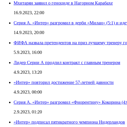
Мхитарян заявил о геноциде в Нагорном Карабахе
16.9.2023, 22:00
Серия А. «Интер» разгромил в дерби «Милан» (5:1) и иде
14.9.2023, 20:00
ФИФА назвала претендентов на приз лучшему тренеру г
5.9.2023, 16:00
Лидер Серии А продлил контракт с главным тренером
4.9.2023, 13:20
«Интер» повторил достижение 57-летней давности
4.9.2023, 00:00
Серия А. «Интер» разгромил «Фиорентину» Кокорина (4:
2.9.2023, 01:20
«Интер» подписал пятикратного чемпиона Нидерландов