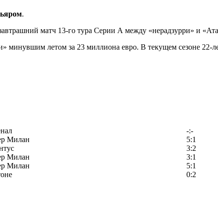
ьяром
.
завтрашний матч 13-го тура Серии А между «нерадзурри» и «Ат
 минувшим летом за 23 миллиона евро. В текущем сезоне 22-лет
енал
-:-
ер Милан
5:1
нтус
3:2
ер Милан
3:1
ер Милан
5:1
тоне
0:2