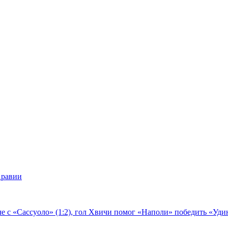
Аравии
е с «Сассуоло» (1:2), гол Хвичи помог «Наполи» победить «Удин