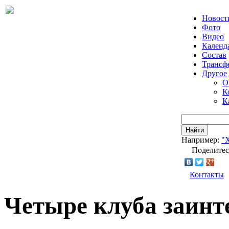
Новост
Фото
Видео
Календ
Состав
Трансф
Другое
О
К
К
Найти
Например:
"
Поделитес
Контакты
Четыре клуба заинт