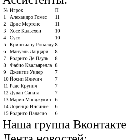
№
Игрок
П
1
Алехандро Гомес
11
2
Дрис Мертенс
11
3
Хосе Кальехон
10
4
Сусо
10
5
Криштиану Роналду
8
6
Мануэль Лаццари
8
7
Родриго Де Пауль
8
8
Фабио Квальярелла
8
9
Дженгиз Ундер
7
10
Йосип Иличич
7
11
Раде Крунич
7
12
Дуван Сапата
7
13
Марио Манджукич
6
14
Лоренцо Инсинье
6
15
Родриго Паласио
6
Наша группа Вконтакте
Лента новостей: