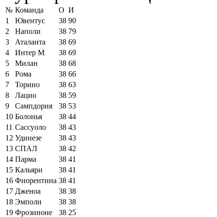
№
Команда
О
И
1
Ювентус
38
90
2
Наполи
38
79
3
Аталанта
38
69
4
Интер М
38
69
5
Милан
38
68
6
Рома
38
66
7
Торино
38
63
8
Лацио
38
59
9
Сампдория
38
53
10
Болонья
38
44
11
Сассуоло
38
43
12
Удинезе
38
43
13
СПАЛ
38
42
14
Парма
38
41
15
Кальяри
38
41
16
Фиорентина
38
41
17
Дженоа
38
38
18
Эмполи
38
38
19
Фрозиноне
38
25