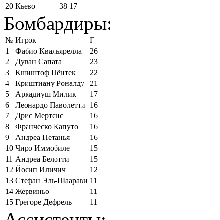
20
Кьево
38
17
Бомбардиры:
№
Игрок
Г
1
Фабио Квальярелла
26
2
Дуван Сапата
23
3
Кшиштоф Пёнтек
22
4
Криштиану Роналду
21
5
Аркадиуш Милик
17
6
Леонардо Паволетти
16
7
Дрис Мертенс
16
8
Франческо Капуто
16
9
Андреа Петанья
16
10
Чиро Иммобиле
15
11
Андреа Белотти
15
12
Йосип Иличич
12
13
Стефан Эль-Шаарави
11
14
Жервиньо
11
15
Грегоре Дефрель
11
Ассистенты: