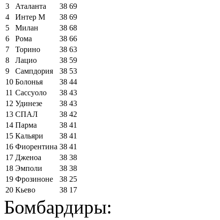
3
Аталанта
38
69
4
Интер М
38
69
5
Милан
38
68
6
Рома
38
66
7
Торино
38
63
8
Лацио
38
59
9
Сампдория
38
53
10
Болонья
38
44
11
Сассуоло
38
43
12
Удинезе
38
43
13
СПАЛ
38
42
14
Парма
38
41
15
Кальяри
38
41
16
Фиорентина
38
41
17
Дженоа
38
38
18
Эмполи
38
38
19
Фрозиноне
38
25
20
Кьево
38
17
Бомбардиры: