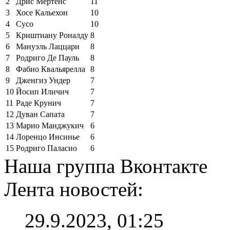
2
Дрис Мертенс
11
3
Хосе Кальехон
10
4
Сусо
10
5
Криштиану Роналду
8
6
Мануэль Лаццари
8
7
Родриго Де Пауль
8
8
Фабио Квальярелла
8
9
Дженгиз Ундер
7
10
Йосип Иличич
7
11
Раде Крунич
7
12
Дуван Сапата
7
13
Марио Манджукич
6
14
Лоренцо Инсинье
6
15
Родриго Паласио
6
Наша группа Вконтакте
Лента новостей:
29.9.2023, 01:25