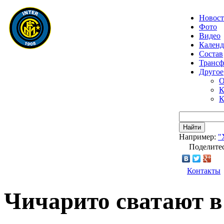
Новос
Фото
Видео
Календ
Состав
Транс
Другое
О
К
К
Найти
Например:
"
Поделитес
Контакты
Чичарито сватают в