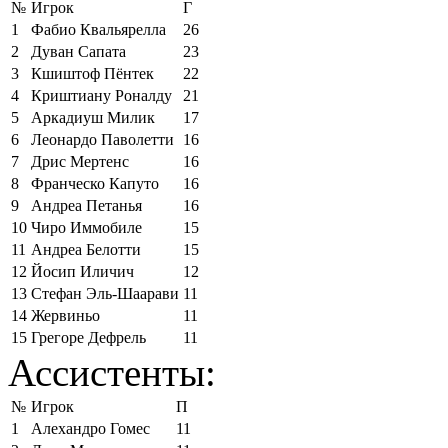
№
Игрок
Г
1
Фабио Квальярелла
26
2
Дуван Сапата
23
3
Кшиштоф Пёнтек
22
4
Криштиану Роналду
21
5
Аркадиуш Милик
17
6
Леонардо Паволетти
16
7
Дрис Мертенс
16
8
Франческо Капуто
16
9
Андреа Петанья
16
10
Чиро Иммобиле
15
11
Андреа Белотти
15
12
Йосип Иличич
12
13
Стефан Эль-Шаарави
11
14
Жервиньо
11
15
Грегоре Дефрель
11
Ассистенты:
№
Игрок
П
1
Алехандро Гомес
11