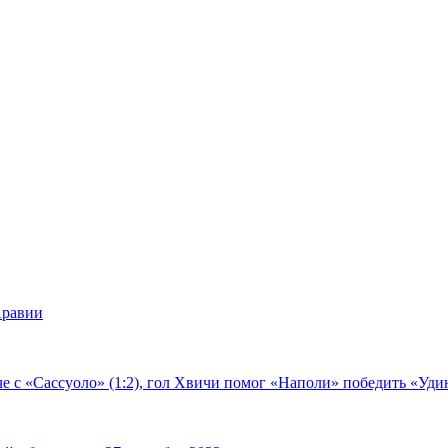
Аравии
е с «Сассуоло» (1:2), гол Хвичи помог «Наполи» победить «Удин