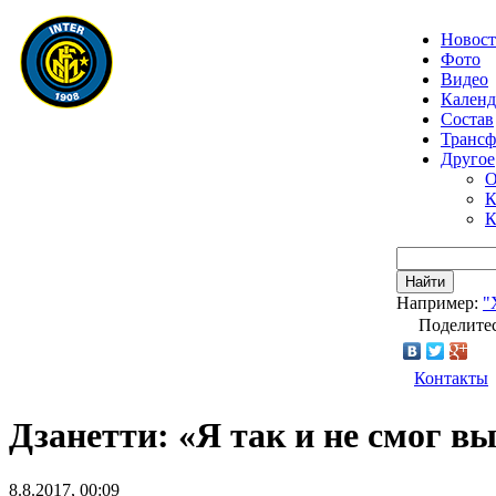
Новос
Фото
Видео
Календ
Состав
Транс
Другое
О
К
К
Найти
Например:
"
Поделитес
Контакты
Дзанетти: «Я так и не смог в
8.8.2017, 00:09