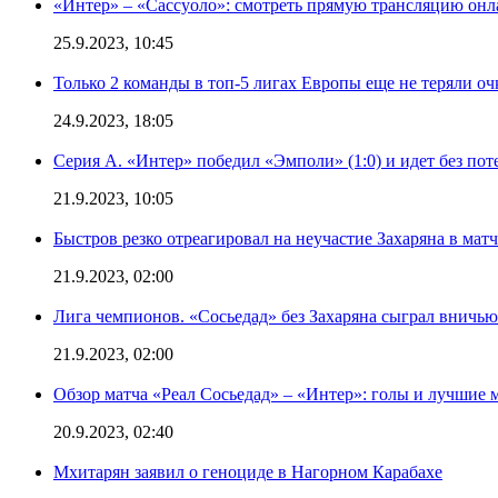
«Интер» – «Сассуоло»: смотреть прямую трансляцию онла
25.9.2023, 10:45
Только 2 команды в топ-5 лигах Европы еще не теряли о
24.9.2023, 18:05
Серия А. «Интер» победил «Эмполи» (1:0) и идет без пот
21.9.2023, 10:05
Быстров резко отреагировал на неучастие Захаряна в мат
21.9.2023, 02:00
Лига чемпионов. «Сосьедад» без Захаряна сыграл вничью
21.9.2023, 02:00
Обзор матча «Реал Сосьедад» – «Интер»: голы и лучшие 
20.9.2023, 02:40
Мхитарян заявил о геноциде в Нагорном Карабахе