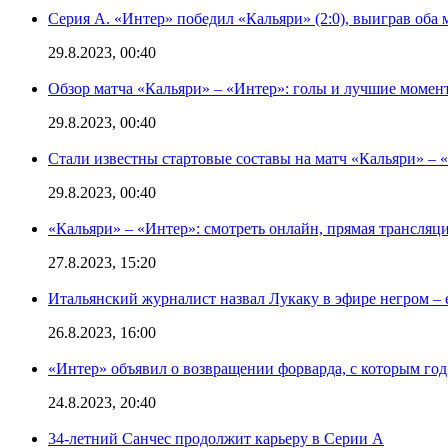
Серия А. «Интер» победил «Кальяри» (2:0), выиграв оба 
29.8.2023, 00:40
Обзор матча «Кальяри» – «Интер»: голы и лучшие момен
29.8.2023, 00:40
Стали известны стартовые составы на матч «Кальяри» – «
29.8.2023, 00:40
«Кальяри» – «Интер»: смотреть онлайн, прямая трансляци
27.8.2023, 15:20
Итальянский журналист назвал Лукаку в эфире негром – 
26.8.2023, 16:00
«Интер» объявил о возвращении форварда, с которым год 
24.8.2023, 20:40
34-летний Санчес продолжит карьеру в Серии А