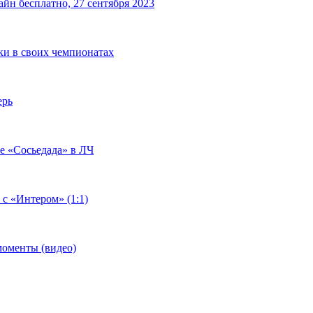
йн бесплатно, 27 сентября 2023
чки в своих чемпионатах
ерь
че «Сосьедада» в ЛЧ
 с «Интером» (1:1)
моменты (видео)