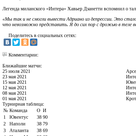
Легенда миланского «Интера» Хавьер Дзанетти вспомнил о тал
«Мы так и не смогли вывести Адриано из депрессии. Это стал
что невозможно представить. Я до сих пор с дрожью в теле в
Поделитесь в социальных сетях:
Комментарии:
Ближайшие матчи:
25 июля 2021
Арс
23 мая 2021
Инт
15 мая 2021
Юве
12 мая 2021
Инт
08 мая 2021
Инт
01 мая 2021
Кро
Турнирная таблица:
№
Команда
О
И
1
Ювентус
38
90
2
Наполи
38
79
3
Аталанта
38
69