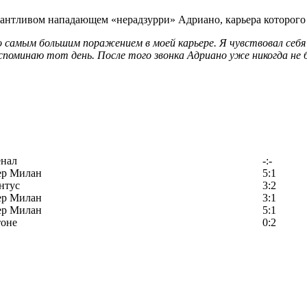
антливом нападающем «нерадзурри» Адриано, карьера которого 
о самым большим поражением в моей карьере. Я чувствовал себя
споминаю тот день. После того звонка Адриано уже никогда не
енал
-:-
ер Милан
5:1
нтус
3:2
ер Милан
3:1
ер Милан
5:1
тоне
0:2