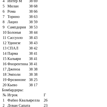
4
Интер М
38
69
5
Милан
38
68
6
Рома
38
66
7
Торино
38
63
8
Лацио
38
59
9
Сампдория
38
53
10
Болонья
38
44
11
Сассуоло
38
43
12
Удинезе
38
43
13
СПАЛ
38
42
14
Парма
38
41
15
Кальяри
38
41
16
Фиорентина
38
41
17
Дженоа
38
38
18
Эмполи
38
38
19
Фрозиноне
38
25
20
Кьево
38
17
Бомбардиры:
№
Игрок
Г
1
Фабио Квальярелла
26
2
Дуван Сапата
23