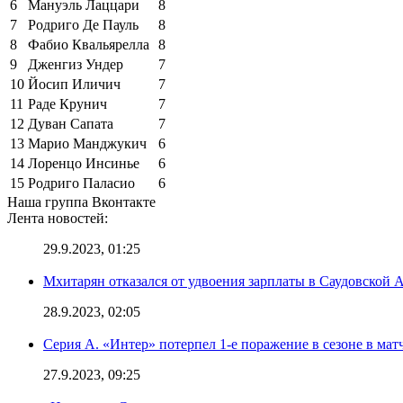
6
Мануэль Лаццари
8
7
Родриго Де Пауль
8
8
Фабио Квальярелла
8
9
Дженгиз Ундер
7
10
Йосип Иличич
7
11
Раде Крунич
7
12
Дуван Сапата
7
13
Марио Манджукич
6
14
Лоренцо Инсинье
6
15
Родриго Паласио
6
Наша группа Вконтакте
Лента новостей:
29.9.2023, 01:25
Мхитарян отказался от удвоения зарплаты в Саудовской 
28.9.2023, 02:05
Серия А. «Интер» потерпел 1-е поражение в сезоне в матч
27.9.2023, 09:25