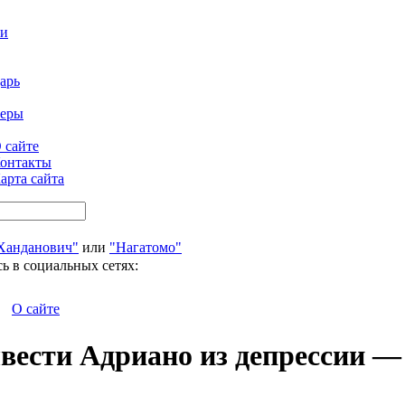
ти
арь
феры
 сайте
онтакты
арта сайта
Ханданович"
или
"Нагатомо"
ь в социальных сетях:
О сайте
ывести Адриано из депрессии —