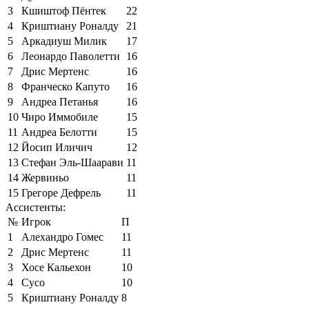
3
Кшиштоф Пёнтек
22
4
Криштиану Роналду
21
5
Аркадиуш Милик
17
6
Леонардо Паволетти
16
7
Дрис Мертенс
16
8
Франческо Капуто
16
9
Андреа Петанья
16
10
Чиро Иммобиле
15
11
Андреа Белотти
15
12
Йосип Иличич
12
13
Стефан Эль-Шаарави
11
14
Жервиньо
11
15
Грегоре Дефрель
11
Ассистенты:
№
Игрок
П
1
Алехандро Гомес
11
2
Дрис Мертенс
11
3
Хосе Кальехон
10
4
Сусо
10
5
Криштиану Роналду
8