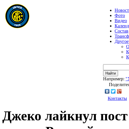
Новос
Фото
Видео
Календ
Состав
Транс
Другое
О
К
К
Найти
Например:
"
Поделитес
Контакты
Джеко лайкнул пост