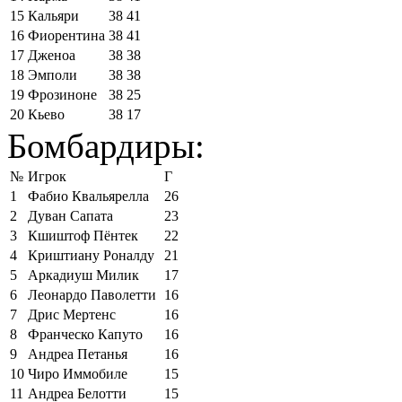
15
Кальяри
38
41
16
Фиорентина
38
41
17
Дженоа
38
38
18
Эмполи
38
38
19
Фрозиноне
38
25
20
Кьево
38
17
Бомбардиры:
№
Игрок
Г
1
Фабио Квальярелла
26
2
Дуван Сапата
23
3
Кшиштоф Пёнтек
22
4
Криштиану Роналду
21
5
Аркадиуш Милик
17
6
Леонардо Паволетти
16
7
Дрис Мертенс
16
8
Франческо Капуто
16
9
Андреа Петанья
16
10
Чиро Иммобиле
15
11
Андреа Белотти
15