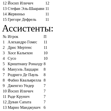
12
Йосип Иличич
12
13
Стефан Эль-Шаарави
11
14
Жервиньо
11
15
Грегоре Дефрель
11
Ассистенты:
№
Игрок
П
1
Алехандро Гомес
11
2
Дрис Мертенс
11
3
Хосе Кальехон
10
4
Сусо
10
5
Криштиану Роналду
8
6
Мануэль Лаццари
8
7
Родриго Де Пауль
8
8
Фабио Квальярелла
8
9
Дженгиз Ундер
7
10
Йосип Иличич
7
11
Раде Крунич
7
12
Дуван Сапата
7
13
Марио Манджукич
6