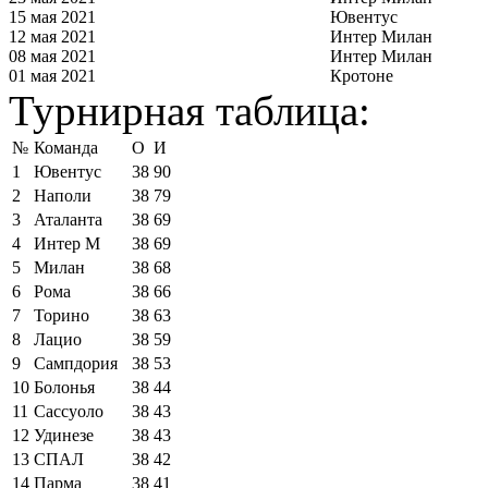
15 мая 2021
Ювентус
12 мая 2021
Интер Милан
08 мая 2021
Интер Милан
01 мая 2021
Кротоне
Турнирная таблица:
№
Команда
О
И
1
Ювентус
38
90
2
Наполи
38
79
3
Аталанта
38
69
4
Интер М
38
69
5
Милан
38
68
6
Рома
38
66
7
Торино
38
63
8
Лацио
38
59
9
Сампдория
38
53
10
Болонья
38
44
11
Сассуоло
38
43
12
Удинезе
38
43
13
СПАЛ
38
42
14
Парма
38
41