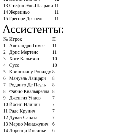
13
Стефан Эль-Шаарави
11
14
Жервиньо
11
15
Грегоре Дефрель
11
Ассистенты:
№
Игрок
П
1
Алехандро Гомес
11
2
Дрис Мертенс
11
3
Хосе Кальехон
10
4
Сусо
10
5
Криштиану Роналду
8
6
Мануэль Лаццари
8
7
Родриго Де Пауль
8
8
Фабио Квальярелла
8
9
Дженгиз Ундер
7
10
Йосип Иличич
7
11
Раде Крунич
7
12
Дуван Сапата
7
13
Марио Манджукич
6
14
Лоренцо Инсинье
6