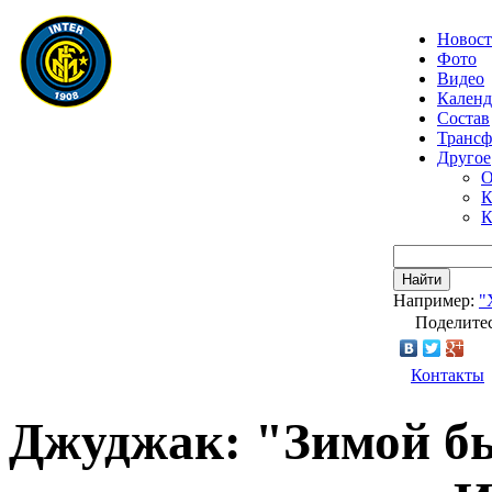
Новос
Фото
Видео
Календ
Состав
Транс
Другое
О
К
К
Найти
Например:
"
Поделитес
Контакты
Джуджак: "Зимой бы