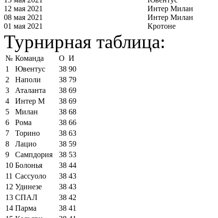
12 мая 2021
Интер Милан
08 мая 2021
Интер Милан
01 мая 2021
Кротоне
Турнирная таблица:
№
Команда
О
И
1
Ювентус
38
90
2
Наполи
38
79
3
Аталанта
38
69
4
Интер М
38
69
5
Милан
38
68
6
Рома
38
66
7
Торино
38
63
8
Лацио
38
59
9
Сампдория
38
53
10
Болонья
38
44
11
Сассуоло
38
43
12
Удинезе
38
43
13
СПАЛ
38
42
14
Парма
38
41