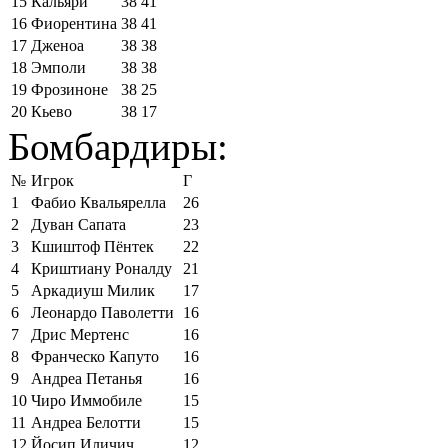
15
Кальяри
38
41
16
Фиорентина
38
41
17
Дженоа
38
38
18
Эмполи
38
38
19
Фрозиноне
38
25
20
Кьево
38
17
Бомбардиры:
№
Игрок
Г
1
Фабио Квальярелла
26
2
Дуван Сапата
23
3
Кшиштоф Пёнтек
22
4
Криштиану Роналду
21
5
Аркадиуш Милик
17
6
Леонардо Паволетти
16
7
Дрис Мертенс
16
8
Франческо Капуто
16
9
Андреа Петанья
16
10
Чиро Иммобиле
15
11
Андреа Белотти
15
12
Йосип Иличич
12