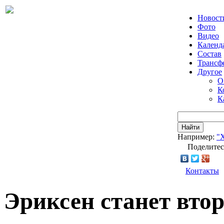
Новост
Фото
Видео
Календ
Состав
Трансф
Другое
О
К
К
Найти
Например:
"
Поделитес
Контакты
Эриксен станет вто