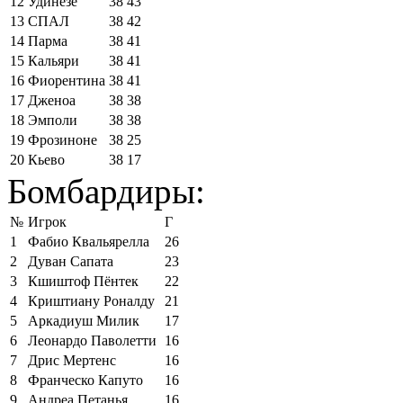
12
Удинезе
38
43
13
СПАЛ
38
42
14
Парма
38
41
15
Кальяри
38
41
16
Фиорентина
38
41
17
Дженоа
38
38
18
Эмполи
38
38
19
Фрозиноне
38
25
20
Кьево
38
17
Бомбардиры:
№
Игрок
Г
1
Фабио Квальярелла
26
2
Дуван Сапата
23
3
Кшиштоф Пёнтек
22
4
Криштиану Роналду
21
5
Аркадиуш Милик
17
6
Леонардо Паволетти
16
7
Дрис Мертенс
16
8
Франческо Капуто
16
9
Андреа Петанья
16