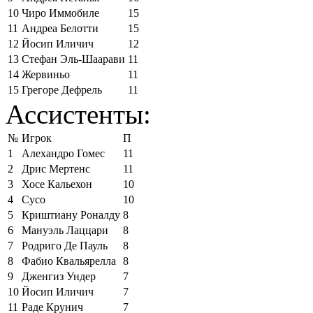
10
Чиро Иммобиле
15
11
Андреа Белотти
15
12
Йосип Иличич
12
13
Стефан Эль-Шаарави
11
14
Жервиньо
11
15
Грегоре Дефрель
11
Ассистенты:
№
Игрок
П
1
Алехандро Гомес
11
2
Дрис Мертенс
11
3
Хосе Кальехон
10
4
Сусо
10
5
Криштиану Роналду
8
6
Мануэль Лаццари
8
7
Родриго Де Пауль
8
8
Фабио Квальярелла
8
9
Дженгиз Ундер
7
10
Йосип Иличич
7
11
Раде Крунич
7