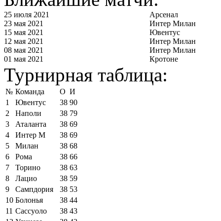
25 июля 2021
Арсенал
23 мая 2021
Интер Милан
15 мая 2021
Ювентус
12 мая 2021
Интер Милан
08 мая 2021
Интер Милан
01 мая 2021
Кротоне
Турнирная таблица:
№
Команда
О
И
1
Ювентус
38
90
2
Наполи
38
79
3
Аталанта
38
69
4
Интер М
38
69
5
Милан
38
68
6
Рома
38
66
7
Торино
38
63
8
Лацио
38
59
9
Сампдория
38
53
10
Болонья
38
44
11
Сассуоло
38
43