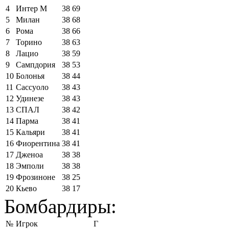
4
Интер М
38
69
5
Милан
38
68
6
Рома
38
66
7
Торино
38
63
8
Лацио
38
59
9
Сампдория
38
53
10
Болонья
38
44
11
Сассуоло
38
43
12
Удинезе
38
43
13
СПАЛ
38
42
14
Парма
38
41
15
Кальяри
38
41
16
Фиорентина
38
41
17
Дженоа
38
38
18
Эмполи
38
38
19
Фрозиноне
38
25
20
Кьево
38
17
Бомбардиры:
№
Игрок
Г