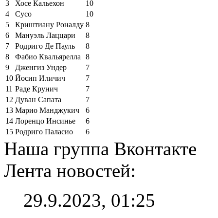
3
Хосе Кальехон
10
4
Сусо
10
5
Криштиану Роналду
8
6
Мануэль Лаццари
8
7
Родриго Де Пауль
8
8
Фабио Квальярелла
8
9
Дженгиз Ундер
7
10
Йосип Иличич
7
11
Раде Крунич
7
12
Дуван Сапата
7
13
Марио Манджукич
6
14
Лоренцо Инсинье
6
15
Родриго Паласио
6
Наша группа Вконтакте
Лента новостей:
29.9.2023, 01:25