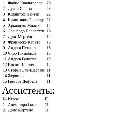
1
Фабио Квальярелла
26
2
Дуван Сапата
23
3
Кшиштоф Пёнтек
22
4
Криштиану Роналду
21
5
Аркадиуш Милик
17
6
Леонардо Паволетти
16
7
Дрис Мертенс
16
8
Франческо Капуто
16
9
Андреа Петанья
16
10
Чиро Иммобиле
15
11
Андреа Белотти
15
12
Йосип Иличич
12
13
Стефан Эль-Шаарави
11
14
Жервиньо
11
15
Грегоре Дефрель
11
Ассистенты:
№
Игрок
П
1
Алехандро Гомес
11
2
Дрис Мертенс
11