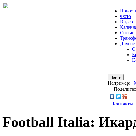
Новост
Фото
Видео
Календ
Состав
Трансф
Другое
О
К
К
Найти
Например:
"
Поделитес
Контакты
Football Italia: Икар