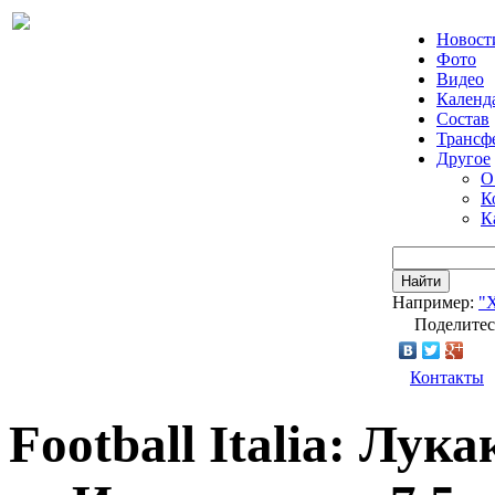
Новост
Фото
Видео
Календ
Состав
Трансф
Другое
О
К
К
Найти
Например:
"
Поделитес
Контакты
Football Italia: Лук