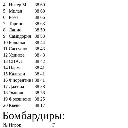
4
Интер М
38
69
5
Милан
38
68
6
Рома
38
66
7
Торино
38
63
8
Лацио
38
59
9
Сампдория
38
53
10
Болонья
38
44
11
Сассуоло
38
43
12
Удинезе
38
43
13
СПАЛ
38
42
14
Парма
38
41
15
Кальяри
38
41
16
Фиорентина
38
41
17
Дженоа
38
38
18
Эмполи
38
38
19
Фрозиноне
38
25
20
Кьево
38
17
Бомбардиры:
№
Игрок
Г