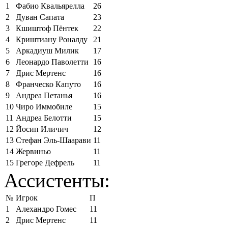
1
Фабио Квальярелла
26
2
Дуван Сапата
23
3
Кшиштоф Пёнтек
22
4
Криштиану Роналду
21
5
Аркадиуш Милик
17
6
Леонардо Паволетти
16
7
Дрис Мертенс
16
8
Франческо Капуто
16
9
Андреа Петанья
16
10
Чиро Иммобиле
15
11
Андреа Белотти
15
12
Йосип Иличич
12
13
Стефан Эль-Шаарави
11
14
Жервиньо
11
15
Грегоре Дефрель
11
Ассистенты:
№
Игрок
П
1
Алехандро Гомес
11
2
Дрис Мертенс
11