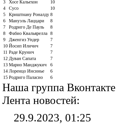
3
Хосе Кальехон
10
4
Сусо
10
5
Криштиану Роналду
8
6
Мануэль Лаццари
8
7
Родриго Де Пауль
8
8
Фабио Квальярелла
8
9
Дженгиз Ундер
7
10
Йосип Иличич
7
11
Раде Крунич
7
12
Дуван Сапата
7
13
Марио Манджукич
6
14
Лоренцо Инсинье
6
15
Родриго Паласио
6
Наша группа Вконтакте
Лента новостей:
29.9.2023, 01:25