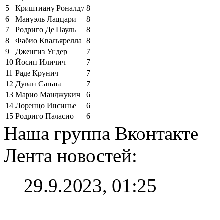
5
Криштиану Роналду
8
6
Мануэль Лаццари
8
7
Родриго Де Пауль
8
8
Фабио Квальярелла
8
9
Дженгиз Ундер
7
10
Йосип Иличич
7
11
Раде Крунич
7
12
Дуван Сапата
7
13
Марио Манджукич
6
14
Лоренцо Инсинье
6
15
Родриго Паласио
6
Наша группа Вконтакте
Лента новостей:
29.9.2023, 01:25