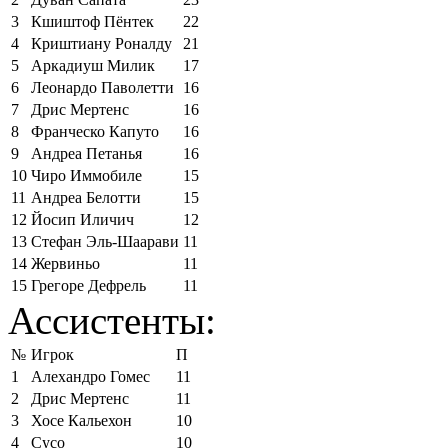
3
Кшиштоф Пёнтек
22
4
Криштиану Роналду
21
5
Аркадиуш Милик
17
6
Леонардо Паволетти
16
7
Дрис Мертенс
16
8
Франческо Капуто
16
9
Андреа Петанья
16
10
Чиро Иммобиле
15
11
Андреа Белотти
15
12
Йосип Иличич
12
13
Стефан Эль-Шаарави
11
14
Жервиньо
11
15
Грегоре Дефрель
11
Ассистенты:
№
Игрок
П
1
Алехандро Гомес
11
2
Дрис Мертенс
11
3
Хосе Кальехон
10
4
Сусо
10