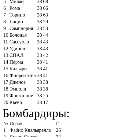
5
Милан
38
68
6
Рома
38
66
7
Торино
38
63
8
Лацио
38
59
9
Сампдория
38
53
10
Болонья
38
44
11
Сассуоло
38
43
12
Удинезе
38
43
13
СПАЛ
38
42
14
Парма
38
41
15
Кальяри
38
41
16
Фиорентина
38
41
17
Дженоа
38
38
18
Эмполи
38
38
19
Фрозиноне
38
25
20
Кьево
38
17
Бомбардиры:
№
Игрок
Г
1
Фабио Квальярелла
26
2
Дуван Сапата
23