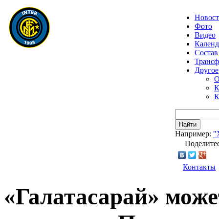
Новос
Фото
Видео
Календ
Состав
Транс
Другое
О
К
К
Найти
Например:
"
Поделитес
Контакты
«Галатасарай» мож