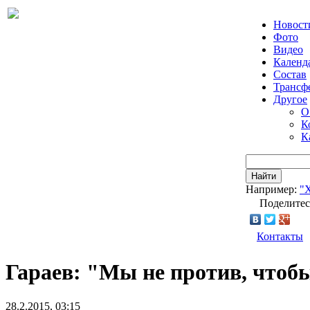
Новост
Фото
Видео
Календ
Состав
Трансф
Другое
О
К
К
Найти
Например:
"
Поделитес
Контакты
Гараев: "Мы не против, чтоб
28.2.2015, 03:15