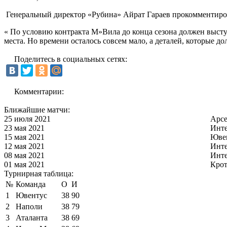
Генеральный директор «Рубина» Айрат Гараев прокомментиро
« По условию контракта М»Вила до конца сезона должен высту
места. Но времени осталось совсем мало, а деталей, которые д
Поделитесь в социальных сетях:
Комментарии:
Ближайшие матчи:
25 июля 2021
Арс
23 мая 2021
Инт
15 мая 2021
Юве
12 мая 2021
Инт
08 мая 2021
Инт
01 мая 2021
Кро
Турнирная таблица:
№
Команда
О
И
1
Ювентус
38
90
2
Наполи
38
79
3
Аталанта
38
69