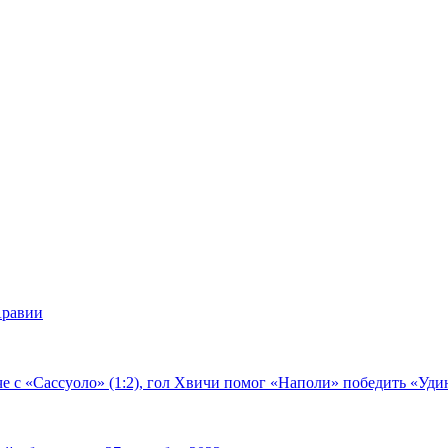
Аравии
е с «Сассуоло» (1:2), гол Хвичи помог «Наполи» победить «Удин