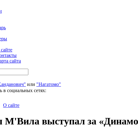
и
арь
еры
 сайте
онтакты
арта сайта
Ханданович"
или
"Нагатомо"
ь в социальных сетях:
О сайте
ы М'Вила выступал за «Динам