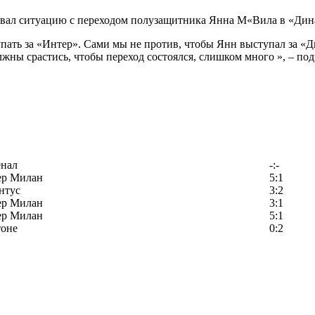
вал ситуацию с переходом полузащитника Янна М«Вила в «Дин
пать за «Интер». Сами мы не против, чтобы Янн выступал за «Д
олжны срастись, чтобы переход состоялся, слишком много », – под
енал
-:-
ер Милан
5:1
нтус
3:2
ер Милан
3:1
ер Милан
5:1
тоне
0:2