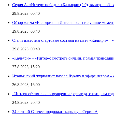
Серия А. «Интер» победил «Кальяри» (2:0), выиграв оба 
29.8.2023, 00:40
Обзор матча «Кальяри» – «Интер»: голы и лучшие момен
29.8.2023, 00:40
Стали известны стартовые составы на матч «Кальяри» – «
29.8.2023, 00:40
«Кальяри» – «Интер»: смотреть онлайн, прямая трансляци
27.8.2023, 15:20
Итальянский журналист назвал Лукаку в эфире негром – 
26.8.2023, 16:00
«Интер» объявил о возвращении форварда, с которым год 
24.8.2023, 20:40
34-летний Санчес продолжит карьеру в Серии А