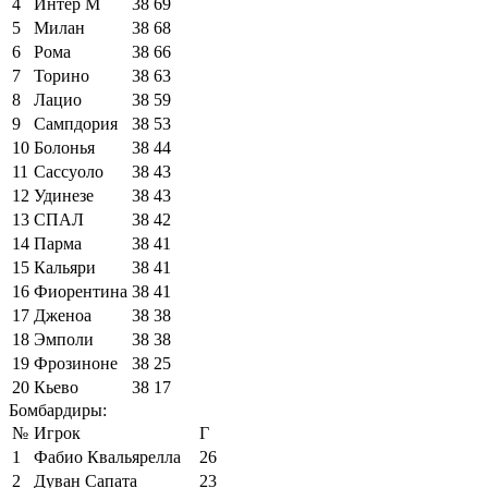
4
Интер М
38
69
5
Милан
38
68
6
Рома
38
66
7
Торино
38
63
8
Лацио
38
59
9
Сампдория
38
53
10
Болонья
38
44
11
Сассуоло
38
43
12
Удинезе
38
43
13
СПАЛ
38
42
14
Парма
38
41
15
Кальяри
38
41
16
Фиорентина
38
41
17
Дженоа
38
38
18
Эмполи
38
38
19
Фрозиноне
38
25
20
Кьево
38
17
Бомбардиры:
№
Игрок
Г
1
Фабио Квальярелла
26
2
Дуван Сапата
23