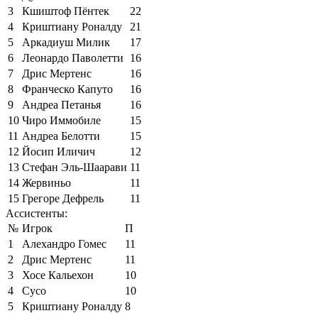
3
Кшиштоф Пёнтек
22
4
Криштиану Роналду
21
5
Аркадиуш Милик
17
6
Леонардо Паволетти
16
7
Дрис Мертенс
16
8
Франческо Капуто
16
9
Андреа Петанья
16
10
Чиро Иммобиле
15
11
Андреа Белотти
15
12
Йосип Иличич
12
13
Стефан Эль-Шаарави
11
14
Жервиньо
11
15
Грегоре Дефрель
11
Ассистенты:
№
Игрок
П
1
Алехандро Гомес
11
2
Дрис Мертенс
11
3
Хосе Кальехон
10
4
Сусо
10
5
Криштиану Роналду
8