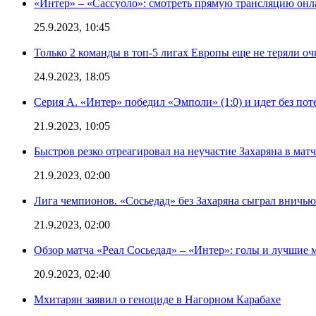
«Интер» – «Сассуоло»: смотреть прямую трансляцию онла
25.9.2023, 10:45
Только 2 команды в топ-5 лигах Европы еще не теряли о
24.9.2023, 18:05
Серия А. «Интер» победил «Эмполи» (1:0) и идет без пот
21.9.2023, 10:05
Быстров резко отреагировал на неучастие Захаряна в мат
21.9.2023, 02:00
Лига чемпионов. «Сосьедад» без Захаряна сыграл вничью
21.9.2023, 02:00
Обзор матча «Реал Сосьедад» – «Интер»: голы и лучшие 
20.9.2023, 02:40
Мхитарян заявил о геноциде в Нагорном Карабахе