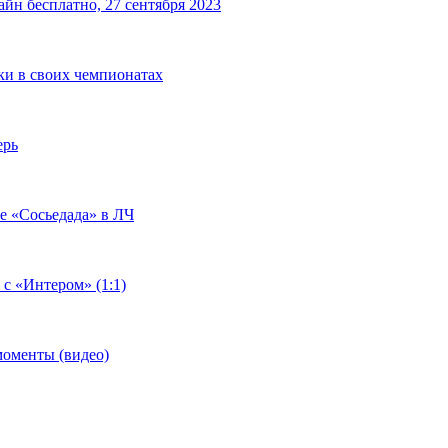
йн бесплатно, 27 сентября 2023
чки в своих чемпионатах
ерь
че «Сосьедада» в ЛЧ
 с «Интером» (1:1)
моменты (видео)