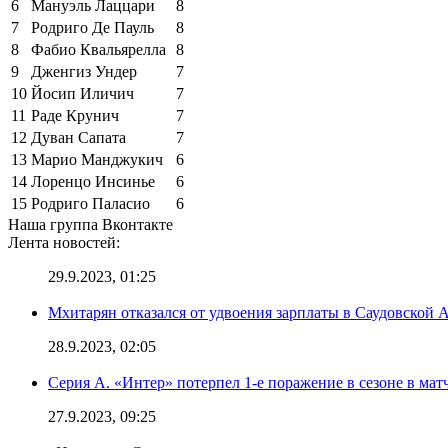
6
Мануэль Лаццари
8
7
Родриго Де Пауль
8
8
Фабио Квальярелла
8
9
Дженгиз Ундер
7
10
Йосип Иличич
7
11
Раде Крунич
7
12
Дуван Сапата
7
13
Марио Манджукич
6
14
Лоренцо Инсинье
6
15
Родриго Паласио
6
Наша группа Вконтакте
Лента новостей:
29.9.2023, 01:25
Мхитарян отказался от удвоения зарплаты в Саудовской 
28.9.2023, 02:05
Серия А. «Интер» потерпел 1-е поражение в сезоне в матч
27.9.2023, 09:25