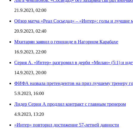
Лига чемпионов. «Сосьедад» без Захаряна сыграл вничью
21.9.2023, 02:00
Обзор матча «Реал Сосьедад» – «Интер»: голы и лучшие 
20.9.2023, 02:40
Мхитарян заявил о геноциде в Нагорном Карабахе
16.9.2023, 22:00
Серия А. «Интер» разгромил в дерби «Милан» (5:1) и иде
14.9.2023, 20:00
ФИФА назвала претендентов на приз лучшему тренеру г
5.9.2023, 16:00
Лидер Серии А продлил контракт с главным тренером
4.9.2023, 13:20
«Интер» повторил достижение 57-летней давности