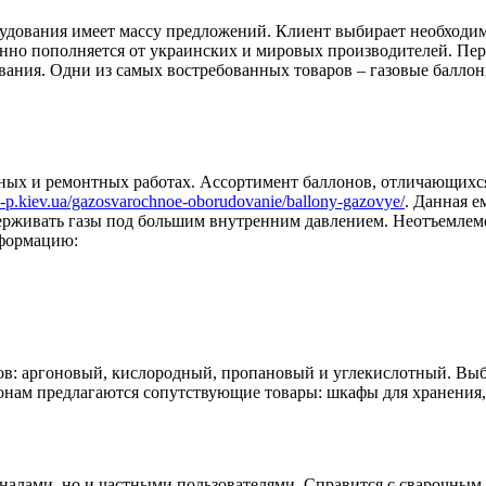
удования имеет массу предложений. Клиент выбирает необходим
нно пополняется от украинских и мировых производителей. Пере
ания. Одни из самых востребованных товаров – газовые баллон
ьных и ремонтных работах. Ассортимент баллонов, отличающихс
ka-p.kiev.ua/gazosvarochnoe-oborudovanie/ballony-gazovye/
. Данная е
ерживать газы под большим внутренним давлением. Неотъемлем
нформацию:
ов: аргоновый, кислородный, пропановый и углекислотный. Выб
онам предлагаются сопутствующие товары: шкафы для хранения, 
оналами, но и частными пользователями. Справится с сварочным