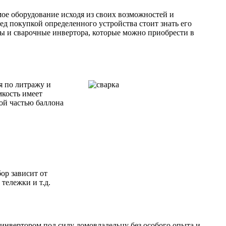
ое оборудование исходя из своих возможностей и
д покупкой определенного устройства стоит знать его
ы и сварочные инвертора, которые можно приобрести в
я по литражу и
мкость имеет
ой частью баллона
ор зависит от
тележки и т.д.
 инвертором под силу домовладельцу без особого опыта и