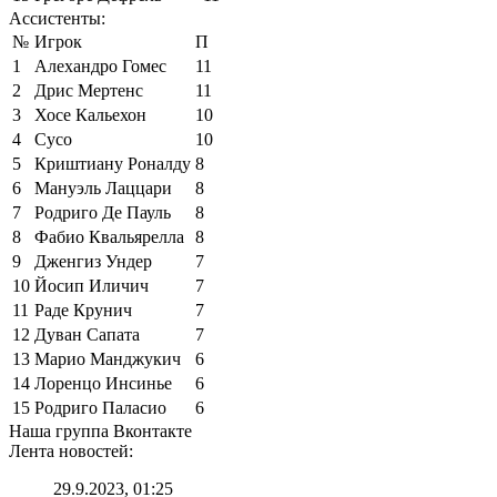
Ассистенты:
№
Игрок
П
1
Алехандро Гомес
11
2
Дрис Мертенс
11
3
Хосе Кальехон
10
4
Сусо
10
5
Криштиану Роналду
8
6
Мануэль Лаццари
8
7
Родриго Де Пауль
8
8
Фабио Квальярелла
8
9
Дженгиз Ундер
7
10
Йосип Иличич
7
11
Раде Крунич
7
12
Дуван Сапата
7
13
Марио Манджукич
6
14
Лоренцо Инсинье
6
15
Родриго Паласио
6
Наша группа Вконтакте
Лента новостей:
29.9.2023, 01:25