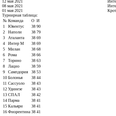
12 мая 2021
Инт
08 мая 2021
Инт
01 мая 2021
Кро
Турнирная таблица:
№
Команда
О
И
1
Ювентус
38
90
2
Наполи
38
79
3
Аталанта
38
69
4
Интер М
38
69
5
Милан
38
68
6
Рома
38
66
7
Торино
38
63
8
Лацио
38
59
9
Сампдория
38
53
10
Болонья
38
44
11
Сассуоло
38
43
12
Удинезе
38
43
13
СПАЛ
38
42
14
Парма
38
41
15
Кальяри
38
41
16
Фиорентина
38
41