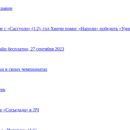
Аравии
е с «Сассуоло» (1:2), гол Хвичи помог «Наполи» победить «Удин
йн бесплатно, 27 сентября 2023
чки в своих чемпионатах
ерь
че «Сосьедада» в ЛЧ