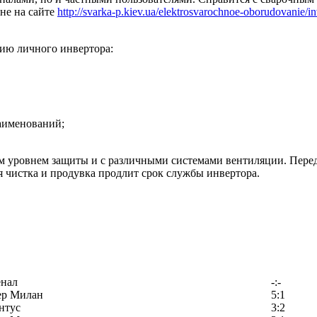
не на сайте
http://svarka-p.kiev.ua/elektrosvarochnoe-oborudovanie/in
ию личного инвертора:
аименований;
м уровнем защиты и с различными системами вентиляции. Пере
я чистка и продувка продлит срок службы инвертора.
енал
-:-
ер Милан
5:1
нтус
3:2