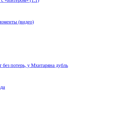
 с «Интером» (1:1)
моменты (видео)
т без потерь, у Мхитаряна дубль
ода