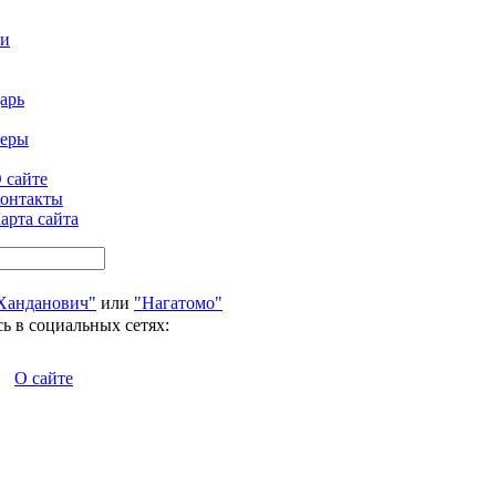
ти
арь
феры
 сайте
онтакты
арта сайта
Ханданович"
или
"Нагатомо"
ь в социальных сетях:
О сайте