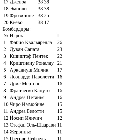
17
Дженоа
38
38
18
Эмполи
38
38
19
Фрозиноне
38
25
20
Кьево
38
17
Бомбардиры:
№
Игрок
Г
1
Фабио Квальярелла
26
2
Дуван Сапата
23
3
Кшиштоф Пёнтек
22
4
Криштиану Роналду
21
5
Аркадиуш Милик
17
6
Леонардо Паволетти
16
7
Дрис Мертенс
16
8
Франческо Капуто
16
9
Андреа Петанья
16
10
Чиро Иммобиле
15
11
Андреа Белотти
15
12
Йосип Иличич
12
13
Стефан Эль-Шаарави
11
14
Жервиньо
11
15
Грегоре Дефрель
11