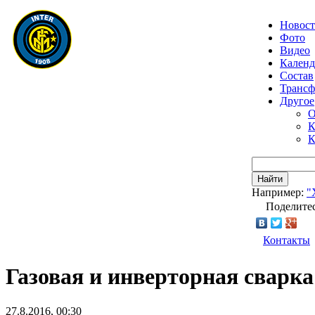
Новос
Фото
Видео
Календ
Состав
Транс
Другое
О
К
К
Найти
Например:
"
Поделитес
Контакты
Газовая и инверторная сварка
27.8.2016, 00:30