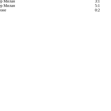
ер Милан
3:1
ер Милан
5:1
тоне
0:2