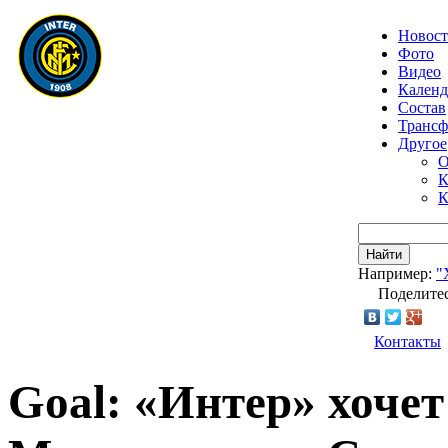
Новос
Фото
Видео
Календ
Состав
Транс
Другое
О
К
К
Найти
Например:
"
Поделитес
Контакты
Goal: «Интер» хочет