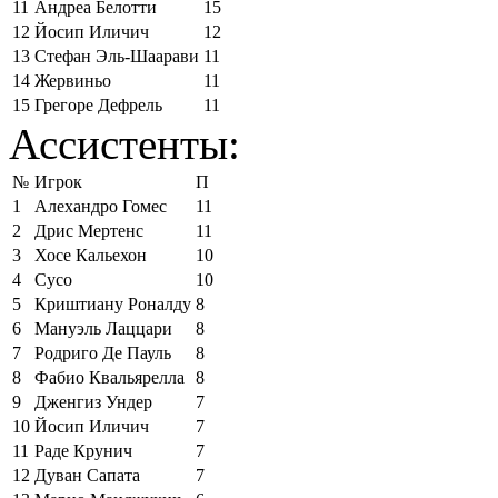
11
Андреа Белотти
15
12
Йосип Иличич
12
13
Стефан Эль-Шаарави
11
14
Жервиньо
11
15
Грегоре Дефрель
11
Ассистенты:
№
Игрок
П
1
Алехандро Гомес
11
2
Дрис Мертенс
11
3
Хосе Кальехон
10
4
Сусо
10
5
Криштиану Роналду
8
6
Мануэль Лаццари
8
7
Родриго Де Пауль
8
8
Фабио Квальярелла
8
9
Дженгиз Ундер
7
10
Йосип Иличич
7
11
Раде Крунич
7
12
Дуван Сапата
7