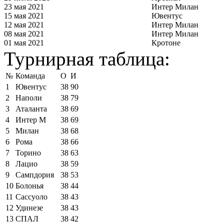
23 мая 2021
Интер Милан
15 мая 2021
Ювентус
12 мая 2021
Интер Милан
08 мая 2021
Интер Милан
01 мая 2021
Кротоне
Турнирная таблица:
№
Команда
О
И
1
Ювентус
38
90
2
Наполи
38
79
3
Аталанта
38
69
4
Интер М
38
69
5
Милан
38
68
6
Рома
38
66
7
Торино
38
63
8
Лацио
38
59
9
Сампдория
38
53
10
Болонья
38
44
11
Сассуоло
38
43
12
Удинезе
38
43
13
СПАЛ
38
42