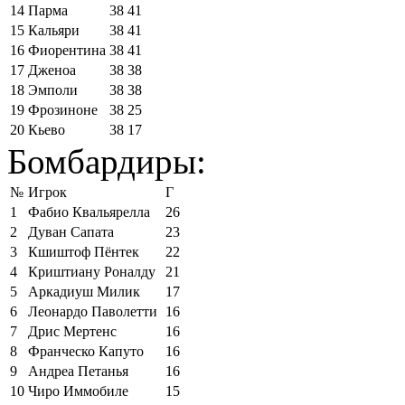
14
Парма
38
41
15
Кальяри
38
41
16
Фиорентина
38
41
17
Дженоа
38
38
18
Эмполи
38
38
19
Фрозиноне
38
25
20
Кьево
38
17
Бомбардиры:
№
Игрок
Г
1
Фабио Квальярелла
26
2
Дуван Сапата
23
3
Кшиштоф Пёнтек
22
4
Криштиану Роналду
21
5
Аркадиуш Милик
17
6
Леонардо Паволетти
16
7
Дрис Мертенс
16
8
Франческо Капуто
16
9
Андреа Петанья
16
10
Чиро Иммобиле
15