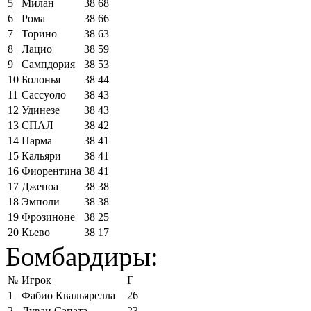
5
Милан
38
68
6
Рома
38
66
7
Торино
38
63
8
Лацио
38
59
9
Сампдория
38
53
10
Болонья
38
44
11
Сассуоло
38
43
12
Удинезе
38
43
13
СПАЛ
38
42
14
Парма
38
41
15
Кальяри
38
41
16
Фиорентина
38
41
17
Дженоа
38
38
18
Эмполи
38
38
19
Фрозиноне
38
25
20
Кьево
38
17
Бомбардиры:
№
Игрок
Г
1
Фабио Квальярелла
26
2
Дуван Сапата
23