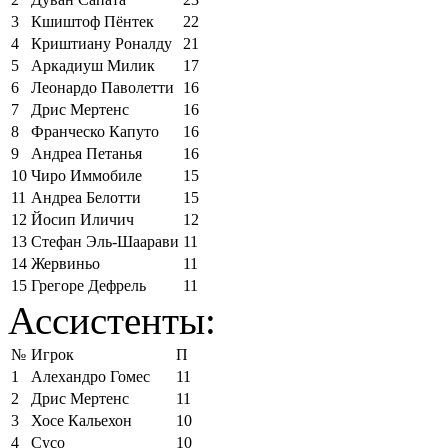
3
Кшиштоф Пёнтек
22
4
Криштиану Роналду
21
5
Аркадиуш Милик
17
6
Леонардо Паволетти
16
7
Дрис Мертенс
16
8
Франческо Капуто
16
9
Андреа Петанья
16
10
Чиро Иммобиле
15
11
Андреа Белотти
15
12
Йосип Иличич
12
13
Стефан Эль-Шаарави
11
14
Жервиньо
11
15
Грегоре Дефрель
11
Ассистенты:
№
Игрок
П
1
Алехандро Гомес
11
2
Дрис Мертенс
11
3
Хосе Кальехон
10
4
Сусо
10