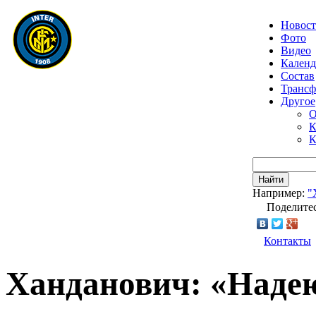
Новос
Фото
Видео
Календ
Состав
Транс
Другое
О
К
К
Найти
Например:
"
Поделитес
Контакты
Ханданович: «Надеюс