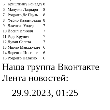
5
Криштиану Роналду
8
6
Мануэль Лаццари
8
7
Родриго Де Пауль
8
8
Фабио Квальярелла
8
9
Дженгиз Ундер
7
10
Йосип Иличич
7
11
Раде Крунич
7
12
Дуван Сапата
7
13
Марио Манджукич
6
14
Лоренцо Инсинье
6
15
Родриго Паласио
6
Наша группа Вконтакте
Лента новостей:
29.9.2023, 01:25