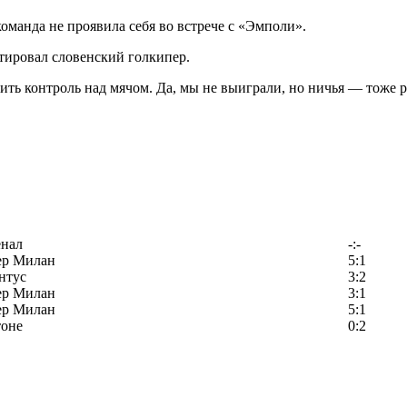
оманда не проявила себя во встрече с «Эмполи».
тировал словенский голкипер.
ить контроль над мячом. Да, мы не выиграли, но ничья — тоже 
енал
-:-
ер Милан
5:1
нтус
3:2
ер Милан
3:1
ер Милан
5:1
тоне
0:2