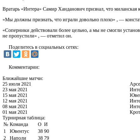
Вратарь «Интера» Самир Ханданович признал, что миланская к
«Мы должны признать, что играли довольно плохо» , — конста
«Соперники действовали более цельно, а мы не смогли установ
не пропустили» , — отметил он.
Поделитесь в социальных сетях:
Комментарии:
Ближайшие матчи:
25 июля 2021
Арс
23 мая 2021
Инт
15 мая 2021
Юве
12 мая 2021
Инт
08 мая 2021
Инт
01 мая 2021
Кро
Турнирная таблица:
№
Команда
О
И
1
Ювентус
38
90
2
Наполи
38
79