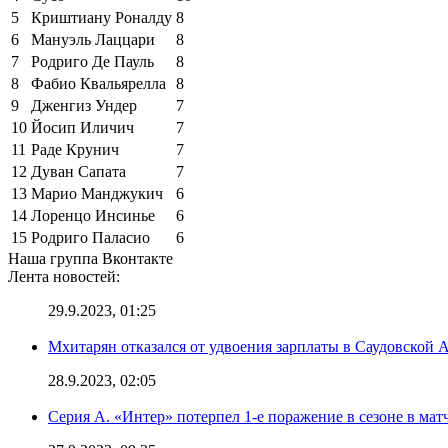
5
Криштиану Роналду
8
6
Мануэль Лаццари
8
7
Родриго Де Пауль
8
8
Фабио Квальярелла
8
9
Дженгиз Ундер
7
10
Йосип Иличич
7
11
Раде Крунич
7
12
Дуван Сапата
7
13
Марио Манджукич
6
14
Лоренцо Инсинье
6
15
Родриго Паласио
6
Наша группа Вконтакте
Лента новостей:
29.9.2023, 01:25
Мхитарян отказался от удвоения зарплаты в Саудовской 
28.9.2023, 02:05
Серия А. «Интер» потерпел 1-е поражение в сезоне в матч