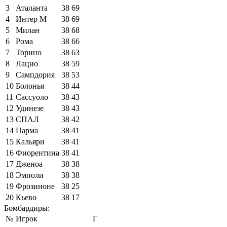
3
Аталанта
38
69
4
Интер М
38
69
5
Милан
38
68
6
Рома
38
66
7
Торино
38
63
8
Лацио
38
59
9
Сампдория
38
53
10
Болонья
38
44
11
Сассуоло
38
43
12
Удинезе
38
43
13
СПАЛ
38
42
14
Парма
38
41
15
Кальяри
38
41
16
Фиорентина
38
41
17
Дженоа
38
38
18
Эмполи
38
38
19
Фрозиноне
38
25
20
Кьево
38
17
Бомбардиры:
№
Игрок
Г