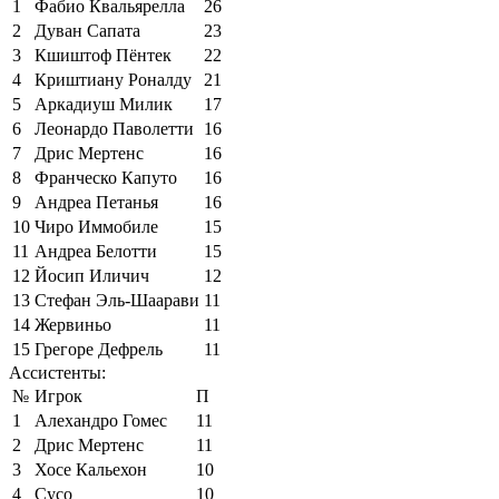
1
Фабио Квальярелла
26
2
Дуван Сапата
23
3
Кшиштоф Пёнтек
22
4
Криштиану Роналду
21
5
Аркадиуш Милик
17
6
Леонардо Паволетти
16
7
Дрис Мертенс
16
8
Франческо Капуто
16
9
Андреа Петанья
16
10
Чиро Иммобиле
15
11
Андреа Белотти
15
12
Йосип Иличич
12
13
Стефан Эль-Шаарави
11
14
Жервиньо
11
15
Грегоре Дефрель
11
Ассистенты:
№
Игрок
П
1
Алехандро Гомес
11
2
Дрис Мертенс
11
3
Хосе Кальехон
10
4
Сусо
10