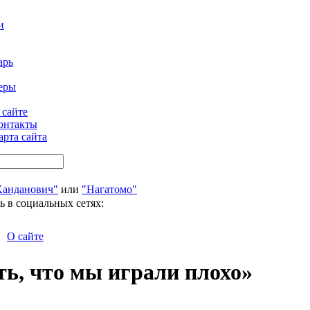
и
арь
еры
 сайте
онтакты
арта сайта
Ханданович"
или
"Нагатомо"
ь в социальных сетях:
О сайте
ть, что мы играли плохо»