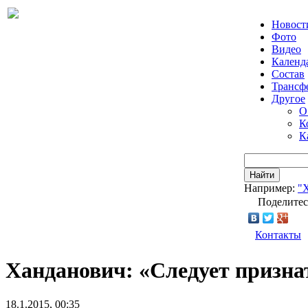
Новост
Фото
Видео
Календ
Состав
Трансф
Другое
О
К
К
Найти
Например:
"
Поделитес
Контакты
Ханданович: «Следует призна
18.1.2015, 00:35