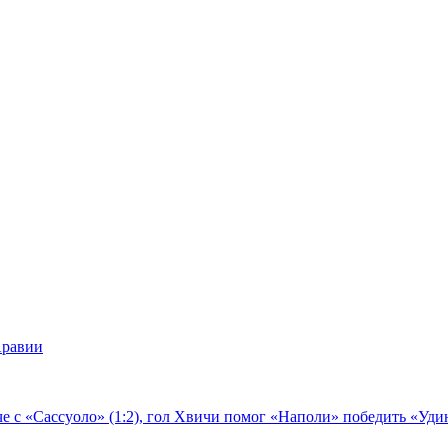
Аравии
е с «Сассуоло» (1:2), гол Хвичи помог «Наполи» победить «Удин