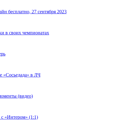
йн бесплатно, 27 сентября 2023
чки в своих чемпионатах
ерь
че «Сосьедада» в ЛЧ
моменты (видео)
 с «Интером» (1:1)