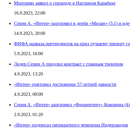
Мхитарян заявил о геноциде в Нагорном Карабахе
16.9.2023, 22:00
Серия А. «Интер» разгромил в дерби «Милан» (5:1) и иде
14.9.2023, 20:00
ФИФА назвала претендентов на приз лучшему тренеру г
5.9.2023, 16:00
Лидер Серии А продлил контракт с главным тренером
4.9.2023, 13:20
«Интер» повторил достижение 57-летней давности
4.9.2023, 00:00
Серия А. «Интер» разгромил «Фиорентину» Кокорина (4:
2.9.2023, 01:20
«Интер» подписал пятикратного чемпиона Нидерландов