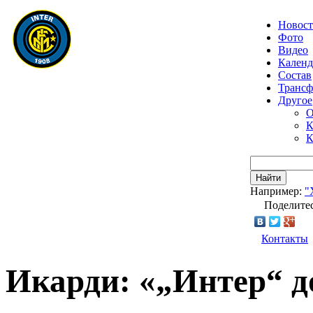
Новос
Фото
Видео
Календ
Состав
Транс
Другое
О
К
К
Найти
Например:
"
Поделитес
Контакты
Икарди: «„Интер“ д