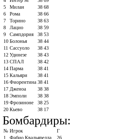
4
Интер М
38
69
5
Милан
38
68
6
Рома
38
66
7
Торино
38
63
8
Лацио
38
59
9
Сампдория
38
53
10
Болонья
38
44
11
Сассуоло
38
43
12
Удинезе
38
43
13
СПАЛ
38
42
14
Парма
38
41
15
Кальяри
38
41
16
Фиорентина
38
41
17
Дженоа
38
38
18
Эмполи
38
38
19
Фрозиноне
38
25
20
Кьево
38
17
Бомбардиры:
№
Игрок
Г
1
Фабио Квальярелла
26