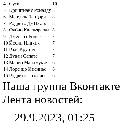
4
Сусо
10
5
Криштиану Роналду
8
6
Мануэль Лаццари
8
7
Родриго Де Пауль
8
8
Фабио Квальярелла
8
9
Дженгиз Ундер
7
10
Йосип Иличич
7
11
Раде Крунич
7
12
Дуван Сапата
7
13
Марио Манджукич
6
14
Лоренцо Инсинье
6
15
Родриго Паласио
6
Наша группа Вконтакте
Лента новостей:
29.9.2023, 01:25