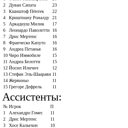
2
Дуван Сапата
23
3
Кшиштоф Пёнтек
22
4
Криштиану Роналду
21
5
Аркадиуш Милик
17
6
Леонардо Паволетти
16
7
Дрис Мертенс
16
8
Франческо Капуто
16
9
Андреа Петанья
16
10
Чиро Иммобиле
15
11
Андреа Белотти
15
12
Йосип Иличич
12
13
Стефан Эль-Шаарави
11
14
Жервиньо
11
15
Грегоре Дефрель
11
Ассистенты:
№
Игрок
П
1
Алехандро Гомес
11
2
Дрис Мертенс
11
3
Хосе Кальехон
10